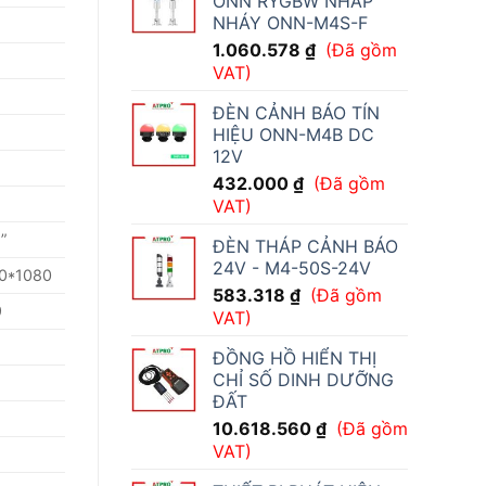
ONN RYGBW NHẤP
NHÁY ONN-M4S-F
1.060.578
₫
(Đã gồm
VAT)
ĐÈN CẢNH BÁO TÍN
HIỆU ONN-M4B DC
12V
432.000
₫
(Đã gồm
VAT)
”
ĐÈN THÁP CẢNH BÁO
24V - M4-50S-24V
0*1080
583.318
₫
(Đã gồm
9
VAT)
ĐỒNG HỒ HIỂN THỊ
CHỈ SỐ DINH DƯỠNG
ĐẤT
10.618.560
₫
(Đã gồm
VAT)