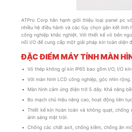
ATPro Corp hân hạnh giới thiệu loại panel pc
vớ
nhiều hệ điều hành và các tùy chọn gắn kết linh 
công nghiệp khắc nghiệt. Với thiết kế vỏ bên ng
nối I/O để cung cấp một giải pháp kín toàn diện 
ĐẶC ĐIỂM MÁY TÍNH MÀN HÌ
Vỏ thép không gỉ kín IP65 bao gồm I/O, I/O kín
Với màn hình LCD công nghiệp, góc nhìn rộng.
Màn hình cảm ứng điện trở 5 dây. Khả năng bề
Bo mạch chủ hiệu năng cao, hoạt động liên tụ
Thiết kế kín hoàn toàn và không quạt, chống 
ánh sáng mặt trời.
Chống các chất axit, chống kiềm, chống ăn mò