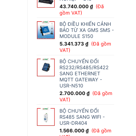
43.740.000
₫
(Đã
gồm VAT)
BỘ ĐIỀU KHIỂN CẢNH
BÁO TỪ XA GMS SMS -
MODULE S150
5.341.373
₫
(Đã gồm
VAT)
BỘ CHUYỂN ĐỔI
RS232/RS485/RS422
SANG ETHERNET
MQTT GATEWAY -
USR-N510
2.700.000
₫
(Đã gồm
VAT)
BỘ CHUYỂN ĐỔI
RS485 SANG WIFI -
USR-DR404
1.566.000
₫
(Đã gồm