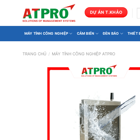
Bỏ
qua
T
DỰ ÁN T.KHẢO
k
nội
dung
MÁY TÍNH CÔNG NGHIỆP
CẢM BIẾN
ĐÈN BÁO
THIẾT
TRANG CHỦ
/
MÁY TÍNH CÔNG NGHIỆP ATPRO