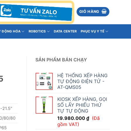
GIỎ HÀNG
Ự ĐỘNG HÓA
ROBOTICS
DATA CENTER
PHỤC VỤ Y TẾ
SẢN PHẨM BÁN CHẠY
HỆ THỐNG XẾP HÀNG
5
TỰ ĐỘNG ĐIỆN TỬ -
AT-QMS05
KIOSK XẾP HÀNG, GỌI
SỐ LẤY PHIẾU THỨ
″-21.5″
TỰ TỰ ĐỘNG
19.980.000
₫
(Đã
0/80/80
gồm VAT)
IP65