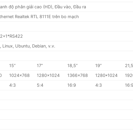
nh độ phân giải cao (HD), Đầu vào, Đầu ra
Ethernet Realtek RTL 8111E trên bo mạch
2+1*RS422
 Linux, Ubuntu, Debian, v.v.
15”
17”
18,5”
19”
21,5
0
1024×768
1280×1024
1366×768
1280*1024
192
4:3
5:4
16:9
4:3
16: