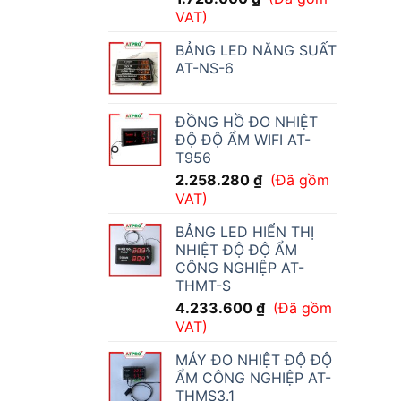
VAT)
BẢNG LED NĂNG SUẤT
AT-NS-6
ĐỒNG HỒ ĐO NHIỆT
ĐỘ ĐỘ ẨM WIFI AT-
T956
2.258.280
₫
(Đã gồm
VAT)
BẢNG LED HIỂN THỊ
NHIỆT ĐỘ ĐỘ ẨM
CÔNG NGHIỆP AT-
THMT-S
4.233.600
₫
(Đã gồm
VAT)
MÁY ĐO NHIỆT ĐỘ ĐỘ
ẨM CÔNG NGHIỆP AT-
THMS3.1