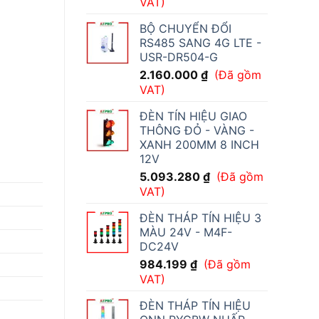
VAT)
BỘ CHUYỂN ĐỔI
RS485 SANG 4G LTE -
USR-DR504-G
2.160.000
₫
(Đã gồm
VAT)
ĐÈN TÍN HIỆU GIAO
THÔNG ĐỎ - VÀNG -
XANH 200MM 8 INCH
12V
5.093.280
₫
(Đã gồm
VAT)
ĐÈN THÁP TÍN HIỆU 3
MÀU 24V - M4F-
DC24V
984.199
₫
(Đã gồm
VAT)
ĐÈN THÁP TÍN HIỆU