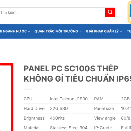
ìm
iếm:
 BỊ NGÀNH NƯỚC
QUAN TRẮC MÔI TRƯỜNG
GIẢI PHÁP QUẢN LÝ
T
PANEL PC SC100S THÉP
KHÔNG GỈ TIÊU CHUẨN IP6
CPU
Intel Celeron J1900
RAM
2GB
Hard Drive
32G SSD
Panel size
10.4
Brightness
400nits
View angle
80/8
Material
Stainless Steel 304
IP-Grade
Full 