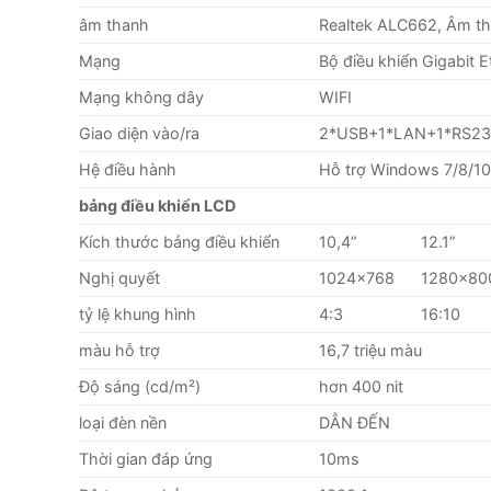
âm thanh
Realtek ALC662, Âm tha
Mạng
Bộ điều khiển Gigabit 
Mạng không dây
WIFI
Giao diện vào/ra
2*USB+1*LAN+1*RS23
Hệ
điều
hành
Hỗ trợ Windows 7/8/10,
bảng điều khiển LCD
Kích thước bảng điều khiển
10,4”
12.1”
Nghị quyết
1024×768
1280×80
tỷ lệ khung hình
4:3
16:10
màu hỗ trợ
16,7 triệu màu
Độ sáng (cd/m²)
hơn 400 nit
loại đèn nền
DẪN ĐẾN
Thời gian đáp ứng
10ms