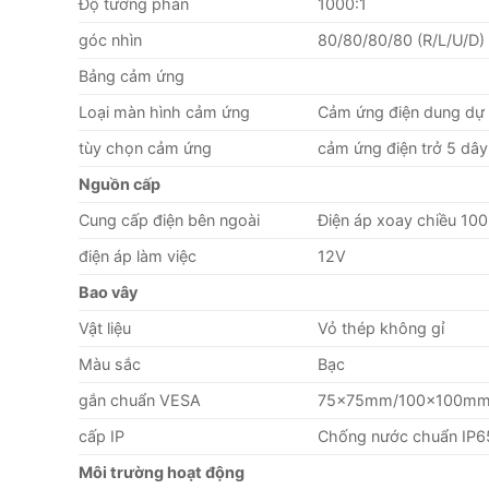
Độ tương phản
1000:1
góc nhìn
80/80/80/80 (R/L/U/D)
Bảng cảm ứng
Loại màn hình cảm ứng
Cảm ứng điện dung dự 
tùy chọn cảm ứng
cảm ứng điện trở 5 dây
Nguồn cấp
Cung cấp điện bên ngoài
Điện áp xoay chiều 10
điện áp làm việc
12V
Bao vây
Vật liệu
Vỏ thép không gỉ
Màu sắc
Bạc
gắn chuẩn VESA
75×75mm/100×100m
cấp IP
Chống nước chuẩn IP6
Môi trường hoạt động