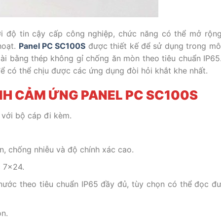
i độ tin cậy cấp công nghiệp, chức năng có thể mở rộng
hoạt.
Panel PC SC100S
được thiết kế để sử dụng trong mô
oài bằng thép không gỉ chống ăn mòn theo tiêu chuẩn IP65
để có thể chịu được các ứng dụng đòi hỏi khắt khe nhất.
NH CẢM ỨNG PANEL PC SC100S
 với bộ cáp đi kèm.
n, chống nhiễu và độ chính xác cao.
c 7×24.
nước theo tiêu chuẩn IP65 đầy đủ, tùy chọn có thể đọc đ
n.