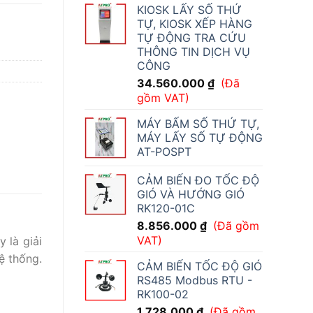
KIOSK LẤY SỐ THỨ
TỰ, KIOSK XẾP HÀNG
TỰ ĐỘNG TRA CỨU
THÔNG TIN DỊCH VỤ
CÔNG
34.560.000
₫
(Đã
gồm VAT)
MÁY BẤM SỐ THỨ TỰ,
MÁY LẤY SỐ TỰ ĐỘNG
AT-POSPT
CẢM BIẾN ĐO TỐC ĐỘ
GIÓ VÀ HƯỚNG GIÓ
RK120-01C
8.856.000
₫
(Đã gồm
VAT)
 là giải
ệ thống.
CẢM BIẾN TỐC ĐỘ GIÓ
RS485 Modbus RTU -
RK100-02
1.728.000
₫
(Đã gồm