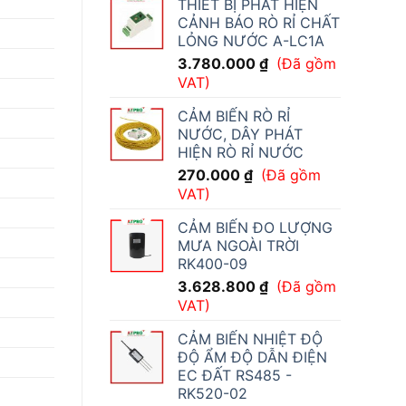
THIẾT BỊ PHÁT HIỆN
CẢNH BÁO RÒ RỈ CHẤT
LỎNG NƯỚC A-LC1A
3.780.000
₫
(Đã gồm
VAT)
CẢM BIẾN RÒ RỈ
NƯỚC, DÂY PHÁT
HIỆN RÒ RỈ NƯỚC
270.000
₫
(Đã gồm
VAT)
CẢM BIẾN ĐO LƯỢNG
MƯA NGOÀI TRỜI
RK400-09
3.628.800
₫
(Đã gồm
VAT)
CẢM BIẾN NHIỆT ĐỘ
ĐỘ ẨM ĐỘ DẪN ĐIỆN
EC ĐẤT RS485 -
RK520-02