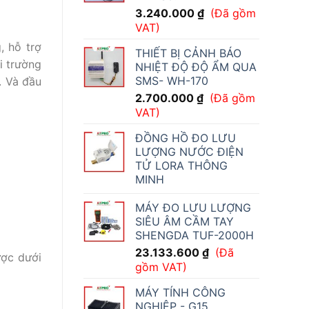
3.240.000
₫
(Đã gồm
VAT)
, hỗ trợ
THIẾT BỊ CẢNH BÁO
i trường
NHIỆT ĐỘ ĐỘ ẨM QUA
SMS- WH-170
. Và đầu
2.700.000
₫
(Đã gồm
VAT)
ĐỒNG HỒ ĐO LƯU
LƯỢNG NƯỚC ĐIỆN
TỬ LORA THÔNG
MINH
MÁY ĐO LƯU LƯỢNG
SIÊU ÂM CẦM TAY
SHENGDA TUF-2000H
23.133.600
₫
(Đã
ược dưới
gồm VAT)
MÁY TÍNH CÔNG
NGHIỆP - G15