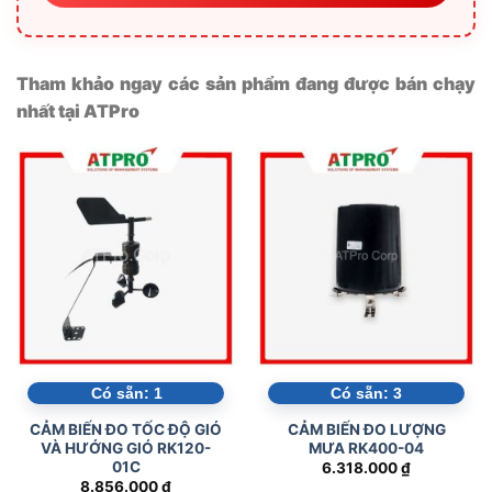
Tham khảo ngay các sản phẩm đang được bán chạy
nhất tại ATPro
Có sẵn:
1
Có sẵn:
3
CẢM BIẾN ĐO TỐC ĐỘ GIÓ
CẢM BIẾN ĐO LƯỢNG
VÀ HƯỚNG GIÓ RK120-
MƯA RK400-04
01C
6.318.000
₫
8.856.000
₫