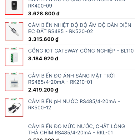
RK400-09
3.628.800
₫
CẢM BIẾN NHIỆT ĐỘ ĐỘ ẨM ĐỘ DẪN ĐIỆN
EC ĐẤT RS485 - RK520-02
3.315.600
₫
CỔNG IOT GATEWAY CÔNG NGHIỆP - BL110
3.184.920
₫
CẢM BIẾN ĐO ÁNH SÁNG MẶT TRỜI
RS485/4-20mA - RK210-01
2.419.200
₫
CẢM BIẾN pH NƯỚC RS485/4-20mA -
RK500-12
CẢM BIẾN ĐO MỨC NƯỚC, CHẤT LỎNG
THẢ CHÌM RS485/4-20mA - RKL-01