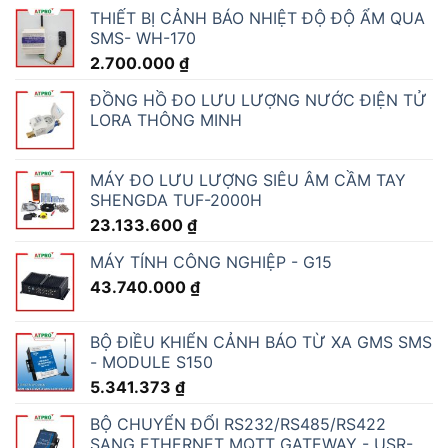
THIẾT BỊ CẢNH BÁO NHIỆT ĐỘ ĐỘ ẨM QUA
SMS- WH-170
2.700.000
₫
ĐỒNG HỒ ĐO LƯU LƯỢNG NƯỚC ĐIỆN TỬ
LORA THÔNG MINH
MÁY ĐO LƯU LƯỢNG SIÊU ÂM CẦM TAY
SHENGDA TUF-2000H
23.133.600
₫
MÁY TÍNH CÔNG NGHIỆP - G15
43.740.000
₫
BỘ ĐIỀU KHIỂN CẢNH BÁO TỪ XA GMS SMS
- MODULE S150
5.341.373
₫
BỘ CHUYỂN ĐỔI RS232/RS485/RS422
SANG ETHERNET MQTT GATEWAY - USR-