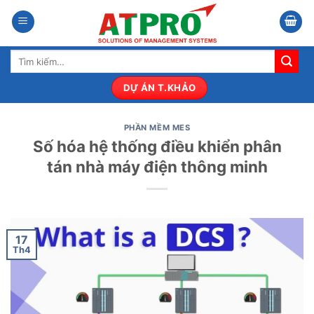
Bỏ
qua
nội
Tìm
dung
kiếm:
DỰ ÁN T.KHẢO
PHẦN MỀM MES
Số hóa hệ thống điều khiển phân
tán nhà máy điện thông minh
17
Th4