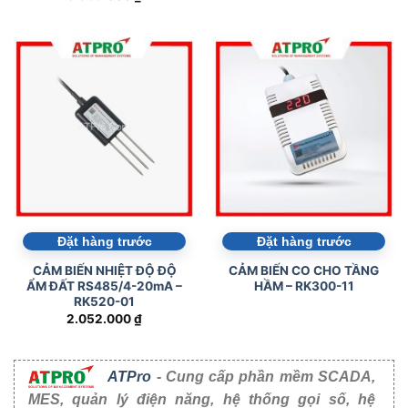
Đặt hàng trước
Đặt hàng trước
CẢM BIẾN NHIỆT ĐỘ ĐỘ
CẢM BIẾN CO CHO TẦNG
ẨM ĐẤT RS485/4-20mA –
HẦM – RK300-11
RK520-01
2.052.000
₫
ATPro
- Cung cấp phần mềm SCADA,
MES, quản lý điện năng, hệ thống gọi số, hệ