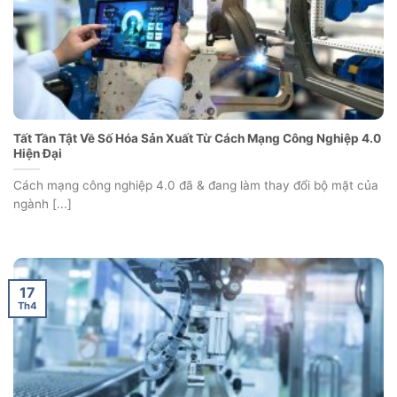
Tất Tần Tật Về Số Hóa Sản Xuất Từ Cách Mạng Công Nghiệp 4.0
Hiện Đại
Cách mạng công nghiệp 4.0 đã & đang làm thay đổi bộ mặt của
ngành [...]
17
Th4