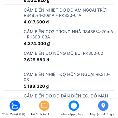
6.532.920
₫
CẢM BIẾN NHIỆT ĐỘ ĐỘ ẨM NGOÀI TRỜI
RS485/4-20mA - RK330-01A
4.017.600
₫
CẢM BIẾN CO2 TRONG NHÀ RS485/4-20mA
- RK300-03A
4.374.000
₫
CẢM BIẾN ĐO NỒNG ĐỘ BỤI RK300-02
7.625.880
₫
CẢM BIẾN NHIỆT ĐỘ HỒNG NGOẠI RK310-
03
5.188.320
₫
CẢM BIẾN ĐO ĐỘ DẪN ĐIỆN EC, ĐỘ MẶN
RS485/4-20mA - RK500-13
T.Vấn Zalo(t.Việt)
Hồ Sơ Năng Lực .
WhatsApp ( Eng.)
Map (chỉ đường.)
CẢM BIẾN ĐO KHÍ NH3 (RS485 4-20mA/0-