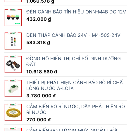
1.060.578
₫
ĐÈN CẢNH BÁO TÍN HIỆU ONN-M4B DC 12V
432.000
₫
ĐÈN THÁP CẢNH BÁO 24V - M4-50S-24V
583.318
₫
ĐỒNG HỒ HIỂN THỊ CHỈ SỐ DINH DƯỠNG
ĐẤT
10.618.560
₫
THIẾT BỊ PHÁT HIỆN CẢNH BÁO RÒ RỈ CHẤT
LỎNG NƯỚC A-LC1A
3.780.000
₫
CẢM BIẾN RÒ RỈ NƯỚC, DÂY PHÁT HIỆN RÒ
RỈ NƯỚC
270.000
₫
CẢM BIẾN ĐO LƯỢNG MƯA NGOÀI TRỜI