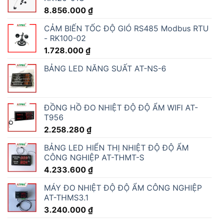
8.856.000
₫
CẢM BIẾN TỐC ĐỘ GIÓ RS485 Modbus RTU
- RK100-02
1.728.000
₫
BẢNG LED NĂNG SUẤT AT-NS-6
ĐỒNG HỒ ĐO NHIỆT ĐỘ ĐỘ ẨM WIFI AT-
T956
2.258.280
₫
BẢNG LED HIỂN THỊ NHIỆT ĐỘ ĐỘ ẨM
CÔNG NGHIỆP AT-THMT-S
4.233.600
₫
MÁY ĐO NHIỆT ĐỘ ĐỘ ẨM CÔNG NGHIỆP
AT-THMS3.1
3.240.000
₫