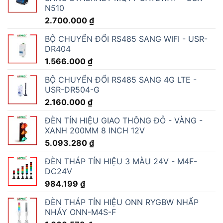
N510
2.700.000
₫
BỘ CHUYỂN ĐỔI RS485 SANG WIFI - USR-
DR404
1.566.000
₫
BỘ CHUYỂN ĐỔI RS485 SANG 4G LTE -
USR-DR504-G
2.160.000
₫
ĐÈN TÍN HIỆU GIAO THÔNG ĐỎ - VÀNG -
XANH 200MM 8 INCH 12V
5.093.280
₫
ĐÈN THÁP TÍN HIỆU 3 MÀU 24V - M4F-
DC24V
984.199
₫
ĐÈN THÁP TÍN HIỆU ONN RYGBW NHẤP
NHÁY ONN-M4S-F