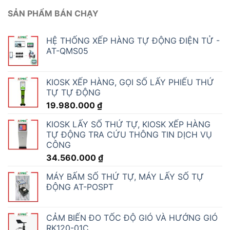
SẢN PHẨM BÁN CHẠY
HỆ THỐNG XẾP HÀNG TỰ ĐỘNG ĐIỆN TỬ -
AT-QMS05
KIOSK XẾP HÀNG, GỌI SỐ LẤY PHIẾU THỨ
TỰ TỰ ĐỘNG
19.980.000
₫
KIOSK LẤY SỐ THỨ TỰ, KIOSK XẾP HÀNG
TỰ ĐỘNG TRA CỨU THÔNG TIN DỊCH VỤ
CÔNG
34.560.000
₫
MÁY BẤM SỐ THỨ TỰ, MÁY LẤY SỐ TỰ
ĐỘNG AT-POSPT
CẢM BIẾN ĐO TỐC ĐỘ GIÓ VÀ HƯỚNG GIÓ
RK120-01C