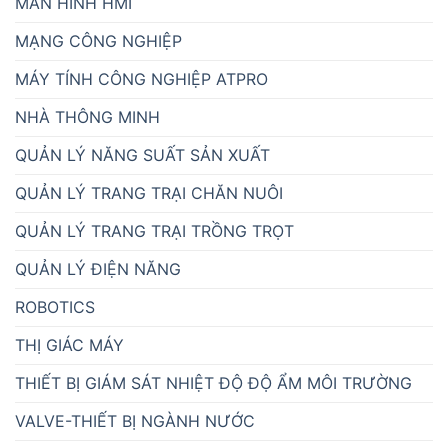
MÀN HÌNH HMI
MẠNG CÔNG NGHIỆP
MÁY TÍNH CÔNG NGHIỆP ATPRO
NHÀ THÔNG MINH
QUẢN LÝ NĂNG SUẤT SẢN XUẤT
QUẢN LÝ TRANG TRẠI CHĂN NUÔI
QUẢN LÝ TRANG TRẠI TRỒNG TRỌT
QUẢN LÝ ĐIỆN NĂNG
ROBOTICS
THỊ GIÁC MÁY
THIẾT BỊ GIÁM SÁT NHIỆT ĐỘ ĐỘ ẨM MÔI TRƯỜNG
VALVE-THIẾT BỊ NGÀNH NƯỚC