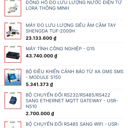
ĐỒNG HỒ ĐO LƯU LƯỢNG NƯỚC ĐIỆN TỬ
LORA THÔNG MINH
MÁY ĐO LƯU LƯỢNG SIÊU ÂM CẦM TAY
SHENGDA TUF-2000H
23.133.600
₫
MÁY TÍNH CÔNG NGHIỆP - G15
43.740.000
₫
BỘ ĐIỀU KHIỂN CẢNH BÁO TỪ XA GMS SMS
- MODULE S150
5.341.373
₫
BỘ CHUYỂN ĐỔI RS232/RS485/RS422
SANG ETHERNET MQTT GATEWAY - USR-
N510
2.700.000
₫
BỘ CHUYỂN ĐỔI RS485 SANG WIFI - USR-