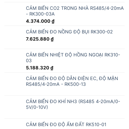
CẢM BIẾN CO2 TRONG NHÀ RS485/4-20mA
- RK300-03A
4.374.000
₫
CẢM BIẾN ĐO NỒNG ĐỘ BỤI RK300-02
7.625.880
₫
CẢM BIẾN NHIỆT ĐỘ HỒNG NGOẠI RK310-
03
5.188.320
₫
CẢM BIẾN ĐO ĐỘ DẪN ĐIỆN EC, ĐỘ MẶN
RS485/4-20mA - RK500-13
CẢM BIẾN ĐO KHÍ NH3 (RS485 4-20mA/0-
5V/0-10V)
CẢM BIẾN ĐO ĐỘ ẨM ĐẤT RK510-01