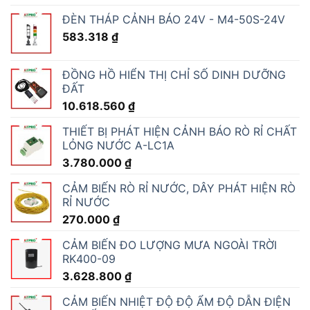
ĐÈN THÁP CẢNH BÁO 24V - M4-50S-24V
583.318
₫
ĐỒNG HỒ HIỂN THỊ CHỈ SỐ DINH DƯỠNG
ĐẤT
10.618.560
₫
THIẾT BỊ PHÁT HIỆN CẢNH BÁO RÒ RỈ CHẤT
LỎNG NƯỚC A-LC1A
3.780.000
₫
CẢM BIẾN RÒ RỈ NƯỚC, DÂY PHÁT HIỆN RÒ
RỈ NƯỚC
270.000
₫
CẢM BIẾN ĐO LƯỢNG MƯA NGOÀI TRỜI
RK400-09
3.628.800
₫
CẢM BIẾN NHIỆT ĐỘ ĐỘ ẨM ĐỘ DẪN ĐIỆN