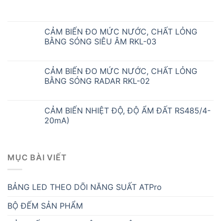
CẢM BIẾN ĐO MỨC NƯỚC, CHẤT LỎNG
BẰNG SÓNG SIÊU ÂM RKL-03
CẢM BIẾN ĐO MỨC NƯỚC, CHẤT LỎNG
BẰNG SÓNG RADAR RKL-02
CẢM BIẾN NHIỆT ĐỘ, ĐỘ ẨM ĐẤT RS485/4-
20mA)
MỤC BÀI VIẾT
BẢNG LED THEO DÕI NĂNG SUẤT ATPro
BỘ ĐẾM SẢN PHẨM