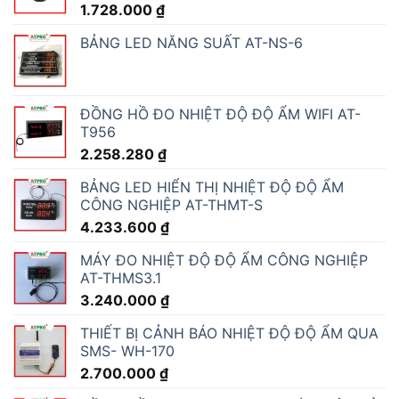
1.728.000
₫
BẢNG LED NĂNG SUẤT AT-NS-6
ĐỒNG HỒ ĐO NHIỆT ĐỘ ĐỘ ẨM WIFI AT-
T956
2.258.280
₫
BẢNG LED HIỂN THỊ NHIỆT ĐỘ ĐỘ ẨM
CÔNG NGHIỆP AT-THMT-S
4.233.600
₫
MÁY ĐO NHIỆT ĐỘ ĐỘ ẨM CÔNG NGHIỆP
AT-THMS3.1
3.240.000
₫
THIẾT BỊ CẢNH BÁO NHIỆT ĐỘ ĐỘ ẨM QUA
SMS- WH-170
2.700.000
₫