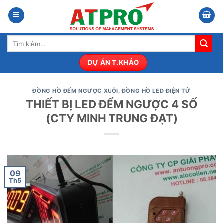
Bỏ
qua
nội
Tìm
dung
kiếm:
DỰ ÁN T.KHẢO
ĐỒNG HỒ ĐẾM NGƯỢC XUÔI
,
ĐỒNG HỒ LED ĐIỆN TỬ
THIẾT BỊ LED ĐẾM NGƯỢC 4 SỐ
(CTY MINH TRUNG ĐẠT)
09
Th5