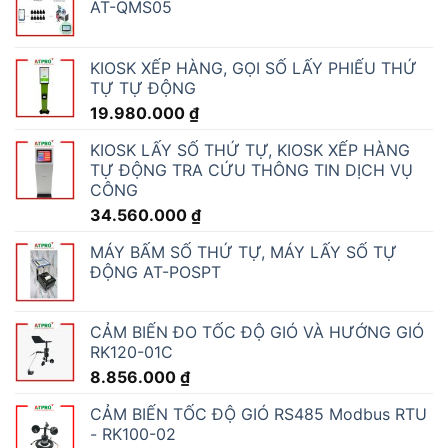
AT-QMS05
KIOSK XẾP HÀNG, GỌI SỐ LẤY PHIẾU THỨ
TỰ TỰ ĐỘNG
19.980.000
₫
KIOSK LẤY SỐ THỨ TỰ, KIOSK XẾP HÀNG
TỰ ĐỘNG TRA CỨU THÔNG TIN DỊCH VỤ
CÔNG
34.560.000
₫
MÁY BẤM SỐ THỨ TỰ, MÁY LẤY SỐ TỰ
ĐỘNG AT-POSPT
CẢM BIẾN ĐO TỐC ĐỘ GIÓ VÀ HƯỚNG GIÓ
RK120-01C
8.856.000
₫
CẢM BIẾN TỐC ĐỘ GIÓ RS485 Modbus RTU
- RK100-02