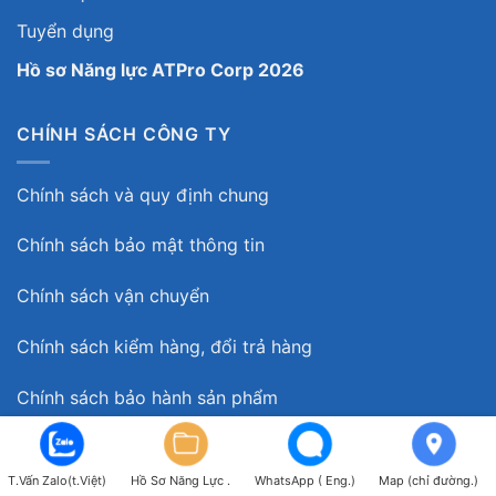
Tuyển dụng
Hồ sơ Năng lực ATPro Corp 2026
CHÍNH SÁCH CÔNG TY
Chính sách và quy định chung
Chính sách bảo mật thông tin
Chính sách vận chuyển
Chính sách kiểm hàng, đổi trả hàng
Chính sách bảo hành sản phẩm
NHÀ MÁY SẢN XUẤT
T.Vấn Zalo(t.Việt)
Hồ Sơ Năng Lực .
WhatsApp ( Eng.)
Map (chỉ đường.)