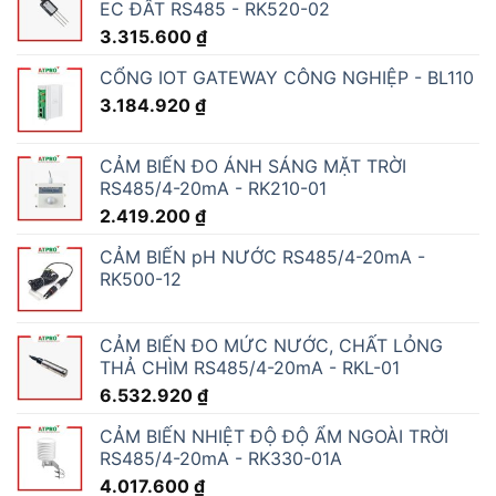
EC ĐẤT RS485 - RK520-02
3.315.600
₫
CỔNG IOT GATEWAY CÔNG NGHIỆP - BL110
3.184.920
₫
CẢM BIẾN ĐO ÁNH SÁNG MẶT TRỜI
RS485/4-20mA - RK210-01
2.419.200
₫
CẢM BIẾN pH NƯỚC RS485/4-20mA -
RK500-12
CẢM BIẾN ĐO MỨC NƯỚC, CHẤT LỎNG
THẢ CHÌM RS485/4-20mA - RKL-01
6.532.920
₫
CẢM BIẾN NHIỆT ĐỘ ĐỘ ẨM NGOÀI TRỜI
RS485/4-20mA - RK330-01A
4.017.600
₫