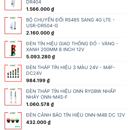
DR404
1.566.000
₫
BỘ CHUYỂN ĐỔI RS485 SANG 4G LTE -
USR-DR504-G
2.160.000
₫
ĐÈN TÍN HIỆU GIAO THÔNG ĐỎ - VÀNG -
XANH 200MM 8 INCH 12V
5.093.280
₫
ĐÈN THÁP TÍN HIỆU 3 MÀU 24V - M4F-
DC24V
984.199
₫
ĐÈN THÁP TÍN HIỆU ONN RYGBW NHẤP
NHÁY ONN-M4S-F
1.060.578
₫
ĐÈN CẢNH BÁO TÍN HIỆU ONN-M4B DC 12V
432.000
₫