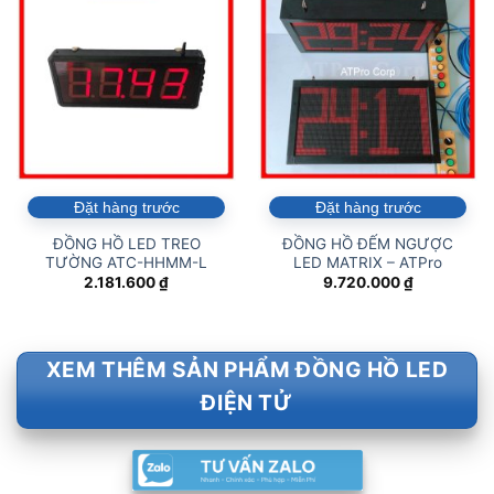
Đặt hàng trước
Đặt hàng trước
ĐỒNG HỒ LED TREO
ĐỒNG HỒ ĐẾM NGƯỢC
TƯỜNG ATC-HHMM-L
LED MATRIX – ATPro
2.181.600
₫
9.720.000
₫
XEM THÊM SẢN PHẨM ĐỒNG HỒ LED
ĐIỆN TỬ