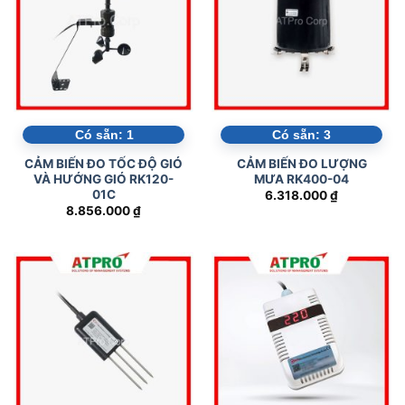
Có sẵn:
1
Có sẵn:
3
CẢM BIẾN ĐO TỐC ĐỘ GIÓ
CẢM BIẾN ĐO LƯỢNG
VÀ HƯỚNG GIÓ RK120-
MƯA RK400-04
01C
6.318.000
₫
8.856.000
₫