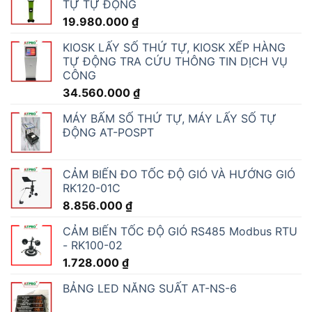
TỰ TỰ ĐỘNG
19.980.000
₫
KIOSK LẤY SỐ THỨ TỰ, KIOSK XẾP HÀNG
TỰ ĐỘNG TRA CỨU THÔNG TIN DỊCH VỤ
CÔNG
34.560.000
₫
MÁY BẤM SỐ THỨ TỰ, MÁY LẤY SỐ TỰ
ĐỘNG AT-POSPT
CẢM BIẾN ĐO TỐC ĐỘ GIÓ VÀ HƯỚNG GIÓ
RK120-01C
8.856.000
₫
CẢM BIẾN TỐC ĐỘ GIÓ RS485 Modbus RTU
- RK100-02
1.728.000
₫
BẢNG LED NĂNG SUẤT AT-NS-6