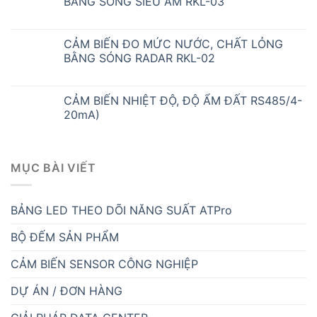
BẰNG SÓNG SIÊU ÂM RKL-03
CẢM BIẾN ĐO MỨC NƯỚC, CHẤT LỎNG
BẰNG SÓNG RADAR RKL-02
CẢM BIẾN NHIỆT ĐỘ, ĐỘ ẨM ĐẤT RS485/4-
20mA)
MỤC BÀI VIẾT
BẢNG LED THEO DÕI NĂNG SUẤT ATPro
BỘ ĐẾM SẢN PHẨM
CẢM BIẾN SENSOR CÔNG NGHIỆP
DỰ ÁN / ĐƠN HÀNG