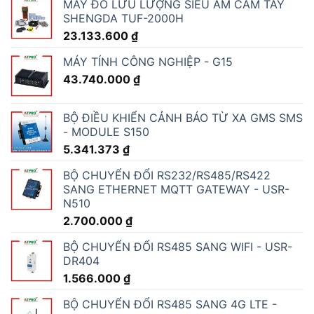
MÁY ĐO LƯU LƯỢNG SIÊU ÂM CẦM TAY
SHENGDA TUF-2000H
23.133.600
₫
MÁY TÍNH CÔNG NGHIỆP - G15
43.740.000
₫
BỘ ĐIỀU KHIỂN CẢNH BÁO TỪ XA GMS SMS
- MODULE S150
5.341.373
₫
BỘ CHUYỂN ĐỔI RS232/RS485/RS422
SANG ETHERNET MQTT GATEWAY - USR-
N510
2.700.000
₫
BỘ CHUYỂN ĐỔI RS485 SANG WIFI - USR-
DR404
1.566.000
₫
BỘ CHUYỂN ĐỔI RS485 SANG 4G LTE -