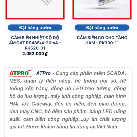
Đặt hàng trước
Đặt hàng trước
CẢM BIẾN NHIỆT ĐỘ ĐỘ
CẢM BIẾN CO CHO TẦNG
ẨM ĐẤT RS485/4-20mA –
HẦM – RK300-11
RK520-01
2.052.000
₫
ATPro
- Cung cấp phần mềm SCADA,
MES, quản lý điện năng, hệ thống gọi số, hệ
thống xếp hàng, đồng hồ LED treo tường, đồng
hồ đo lưu lượng, máy tính công nghiệp, màn hình
HMI, IoT Gateway, đèn tín hiệu, đèn giao thông,
đèn máy CNC, bộ đếm sản phẩm, bảng LED năng
suất, cảm biến công nghiệp,...uy tín chất lượng
giá tốt. Được khách hàng tin dùng tại Việt Nam.