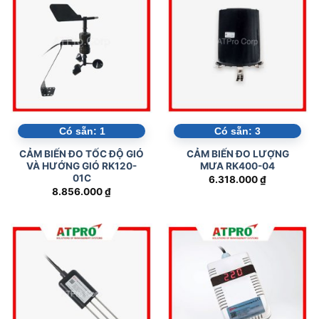
Có sẵn:
1
Có sẵn:
3
CẢM BIẾN ĐO TỐC ĐỘ GIÓ
CẢM BIẾN ĐO LƯỢNG
VÀ HƯỚNG GIÓ RK120-
MƯA RK400-04
01C
6.318.000
₫
8.856.000
₫