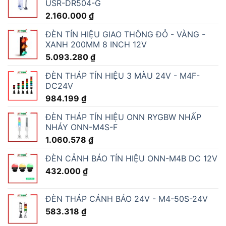
USR-DR504-G
2.160.000
₫
ĐÈN TÍN HIỆU GIAO THÔNG ĐỎ - VÀNG -
XANH 200MM 8 INCH 12V
5.093.280
₫
ĐÈN THÁP TÍN HIỆU 3 MÀU 24V - M4F-
DC24V
984.199
₫
ĐÈN THÁP TÍN HIỆU ONN RYGBW NHẤP
NHÁY ONN-M4S-F
1.060.578
₫
ĐÈN CẢNH BÁO TÍN HIỆU ONN-M4B DC 12V
432.000
₫
ĐÈN THÁP CẢNH BÁO 24V - M4-50S-24V
583.318
₫