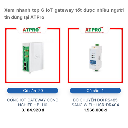
Xem nhanh top 6 IoT gateway tốt được nhiều người
tin dùng tại ATPro
Có sẵn:
20
Có sẵn:
1
CỔNG IOT GATEWAY CÔNG
BỘ CHUYỂN ĐỔI RS485
NGHIỆP – BL110
SANG WIFI – USR-DR404
3.184.920
₫
1.566.000
₫