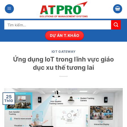
Bỏ
qua
nội
Tìm
dung
kiếm:
DỰ ÁN T.KHẢO
IOT GATEWAY
Ứng dụng IoT trong lĩnh vực giáo
dục xu thế tương lai
25
Th10