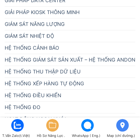
GIẢI PHÁP DATA CENTER
GIẢI PHÁP KIOSK THÔNG MINH
GIÁM SÁT NĂNG LƯỢNG
GIÁM SÁT NHIỆT ĐỘ
HỆ THỐNG CẢNH BÁO
HỆ THỐNG GIÁM SÁT SẢN XUẤT – HỆ THỐNG ANDON
HỆ THỐNG THU THẬP DỮ LIỆU
HỆ THỐNG XẾP HÀNG TỰ ĐỘNG
HỆ THỐNG ĐIỀU KHIỂN
HỆ THỐNG ĐO
HOẠT ĐỘNG NGOẠI KHÓA
IOT GATEWAY
T.Vấn Zalo(t.Việt)
Hồ Sơ Năng Lực .
WhatsApp ( Eng.)
Map (chỉ đường.)