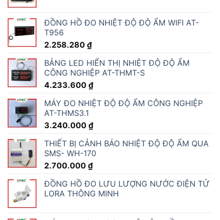
ĐỒNG HỒ ĐO NHIỆT ĐỘ ĐỘ ẨM WIFI AT-
T956
2.258.280
₫
BẢNG LED HIỂN THỊ NHIỆT ĐỘ ĐỘ ẨM
CÔNG NGHIỆP AT-THMT-S
4.233.600
₫
MÁY ĐO NHIỆT ĐỘ ĐỘ ẨM CÔNG NGHIỆP
AT-THMS3.1
3.240.000
₫
THIẾT BỊ CẢNH BÁO NHIỆT ĐỘ ĐỘ ẨM QUA
SMS- WH-170
2.700.000
₫
ĐỒNG HỒ ĐO LƯU LƯỢNG NƯỚC ĐIỆN TỬ
LORA THÔNG MINH