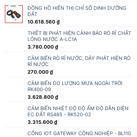
ĐỒNG HỒ HIỂN THỊ CHỈ SỐ DINH DƯỠNG
ĐẤT
10.618.560
₫
THIẾT BỊ PHÁT HIỆN CẢNH BÁO RÒ RỈ CHẤT
LỎNG NƯỚC A-LC1A
3.780.000
₫
CẢM BIẾN RÒ RỈ NƯỚC, DÂY PHÁT HIỆN RÒ
RỈ NƯỚC
270.000
₫
CẢM BIẾN ĐO LƯỢNG MƯA NGOÀI TRỜI
RK400-09
3.628.800
₫
CẢM BIẾN NHIỆT ĐỘ ĐỘ ẨM ĐỘ DẪN ĐIỆN
EC ĐẤT RS485 - RK520-02
3.315.600
₫
CỔNG IOT GATEWAY CÔNG NGHIỆP - BL110