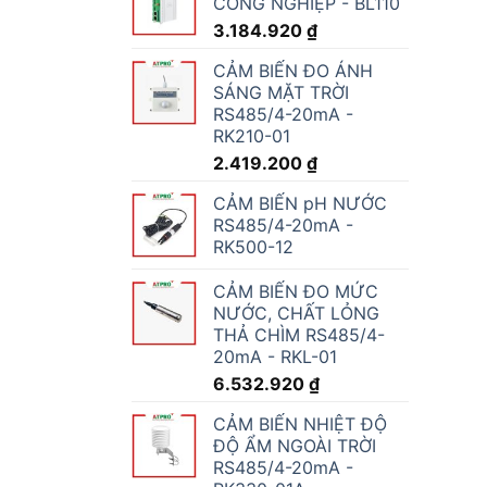
CÔNG NGHIỆP - BL110
3.184.920
₫
CẢM BIẾN ĐO ÁNH
SÁNG MẶT TRỜI
RS485/4-20mA -
RK210-01
2.419.200
₫
CẢM BIẾN pH NƯỚC
RS485/4-20mA -
RK500-12
CẢM BIẾN ĐO MỨC
NƯỚC, CHẤT LỎNG
THẢ CHÌM RS485/4-
20mA - RKL-01
6.532.920
₫
CẢM BIẾN NHIỆT ĐỘ
ĐỘ ẨM NGOÀI TRỜI
RS485/4-20mA -