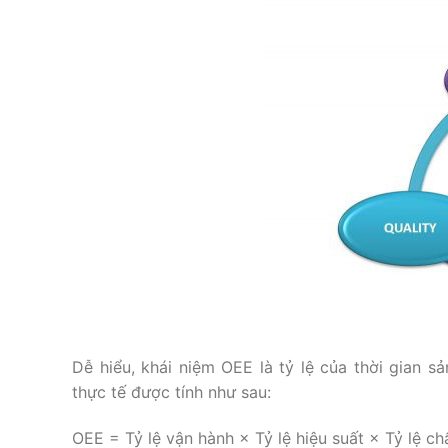
Dễ hiểu, khái niệm OEE là tỷ lệ của thời gian s
thực tế được tính như sau:
OEE = Tỷ lệ vận hành × Tỷ lệ hiệu suất × Tỷ lệ ch