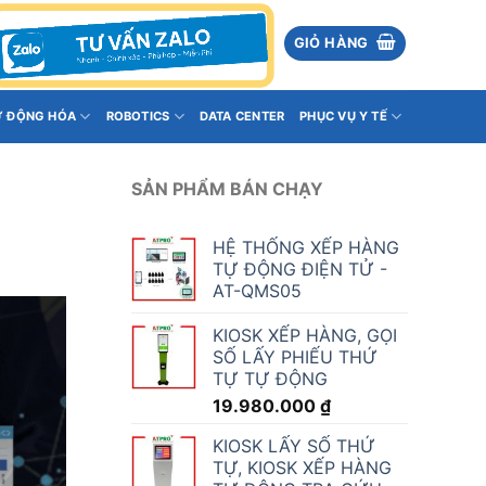
GIỎ HÀNG
Ự ĐỘNG HÓA
ROBOTICS
DATA CENTER
PHỤC VỤ Y TẾ
SẢN PHẨM BÁN CHẠY
HỆ THỐNG XẾP HÀNG
TỰ ĐỘNG ĐIỆN TỬ -
AT-QMS05
KIOSK XẾP HÀNG, GỌI
SỐ LẤY PHIẾU THỨ
TỰ TỰ ĐỘNG
19.980.000
₫
KIOSK LẤY SỐ THỨ
TỰ, KIOSK XẾP HÀNG