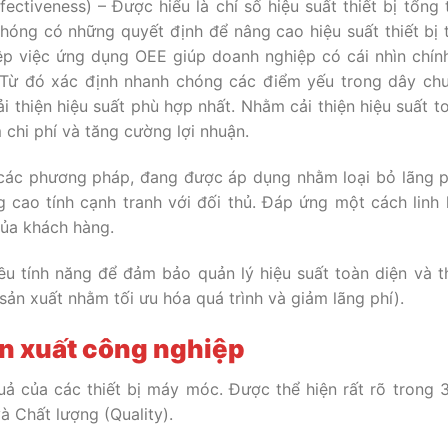
fectiveness) – Được hiểu là chỉ số hiệu suất thiết bị tổng 
hóng có những quyết định để nâng cao hiệu suất thiết bị 
ệp việc ứng dụng OEE giúp doanh nghiệp có cái nhìn chín
 Từ đó xác định nhanh chóng các điểm yếu trong dây ch
thiện hiệu suất phù hợp nhất. Nhằm cải thiện hiệu suất to
m chi phí và tăng cường lợi nhuận.
 các phương pháp, đang được áp dụng nhằm loại bỏ lãng p
g cao tính cạnh tranh với đối thủ. Đáp ứng một cách linh 
ủa khách hàng.
u tính năng để đảm bảo quản lý hiệu suất toàn diện và t
n xuất nhằm tối ưu hóa quá trình và giảm lãng phí).
ản xuất công nghiệp
 của các thiết bị máy móc. Được thể hiện rất rõ trong 3
và Chất lượng (Quality).