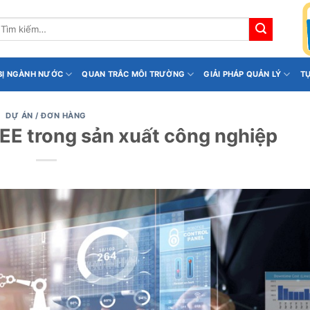
ìm
iếm:
 BỊ NGÀNH NƯỚC
QUAN TRẮC MÔI TRƯỜNG
GIẢI PHÁP QUẢN LÝ
T
DỰ ÁN / ĐƠN HÀNG
EE trong sản xuất công nghiệp