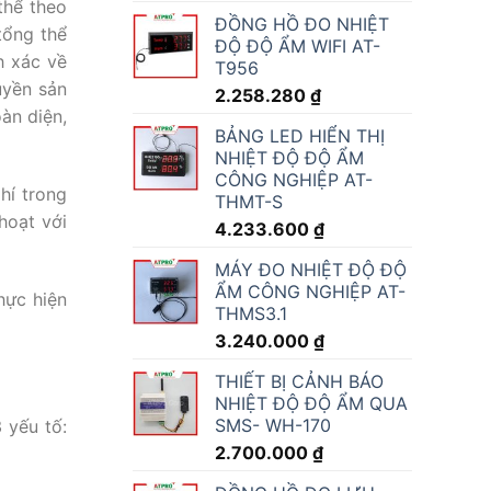
thể theo
ĐỒNG HỒ ĐO NHIỆT
tổng thể
ĐỘ ĐỘ ẨM WIFI AT-
h xác về
T956
uyền sản
2.258.280
₫
àn diện,
BẢNG LED HIỂN THỊ
NHIỆT ĐỘ ĐỘ ẨM
CÔNG NGHIỆP AT-
hí trong
THMT-S
hoạt với
4.233.600
₫
MÁY ĐO NHIỆT ĐỘ ĐỘ
ẨM CÔNG NGHIỆP AT-
hực hiện
THMS3.1
3.240.000
₫
THIẾT BỊ CẢNH BÁO
NHIỆT ĐỘ ĐỘ ẨM QUA
SMS- WH-170
 yếu tố:
2.700.000
₫