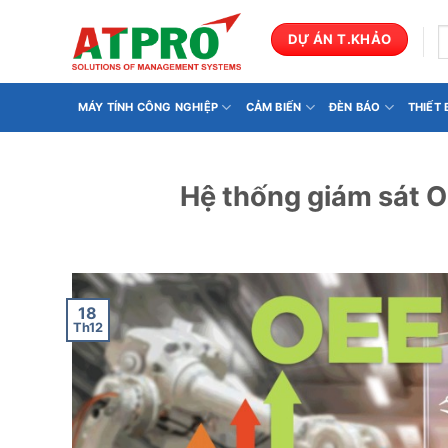
Bỏ
qua
T
DỰ ÁN T.KHẢO
k
nội
dung
MÁY TÍNH CÔNG NGHIỆP
CẢM BIẾN
ĐÈN BÁO
THIẾT
Hệ thống giám sát O
18
Th12