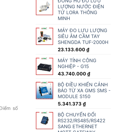
ĐỒNG HỒ ĐO LƯU
LƯỢNG NƯỚC ĐIỆN
TỬ LORA THÔNG
MINH
MÁY ĐO LƯU LƯỢNG
SIÊU ÂM CẦM TAY
SHENGDA TUF-2000H
23.133.600
₫
MÁY TÍNH CÔNG
NGHIỆP - G15
43.740.000
₫
BỘ ĐIỀU KHIỂN CẢNH
BÁO TỪ XA GMS SMS -
MODULE S150
5.341.373
₫
 Điểm số
BỘ CHUYỂN ĐỔI
RS232/RS485/RS422
SANG ETHERNET