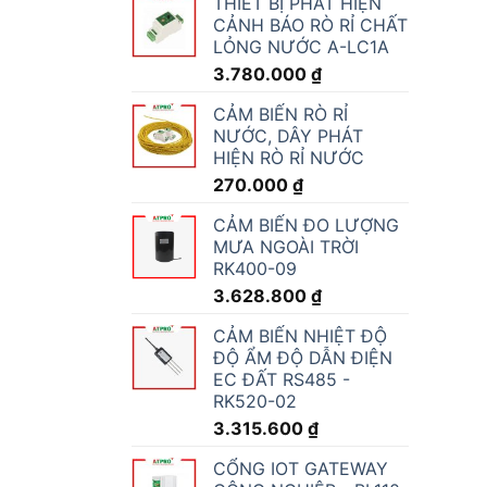
THIẾT BỊ PHÁT HIỆN
CẢNH BÁO RÒ RỈ CHẤT
LỎNG NƯỚC A-LC1A
3.780.000
₫
CẢM BIẾN RÒ RỈ
NƯỚC, DÂY PHÁT
HIỆN RÒ RỈ NƯỚC
270.000
₫
CẢM BIẾN ĐO LƯỢNG
MƯA NGOÀI TRỜI
RK400-09
3.628.800
₫
CẢM BIẾN NHIỆT ĐỘ
ĐỘ ẨM ĐỘ DẪN ĐIỆN
EC ĐẤT RS485 -
RK520-02
3.315.600
₫
CỔNG IOT GATEWAY