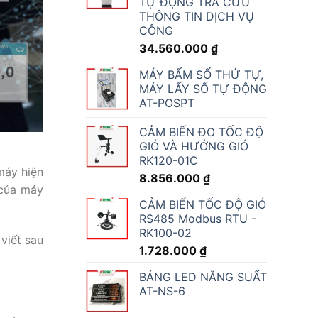
TỰ ĐỘNG TRA CỨU
THÔNG TIN DỊCH VỤ
CÔNG
34.560.000
₫
MÁY BẤM SỐ THỨ TỰ,
MÁY LẤY SỐ TỰ ĐỘNG
AT-POSPT
CẢM BIẾN ĐO TỐC ĐỘ
GIÓ VÀ HƯỚNG GIÓ
RK120-01C
máy hiện
8.856.000
₫
 của máy
CẢM BIẾN TỐC ĐỘ GIÓ
RS485 Modbus RTU -
RK100-02
viết sau
1.728.000
₫
BẢNG LED NĂNG SUẤT
AT-NS-6