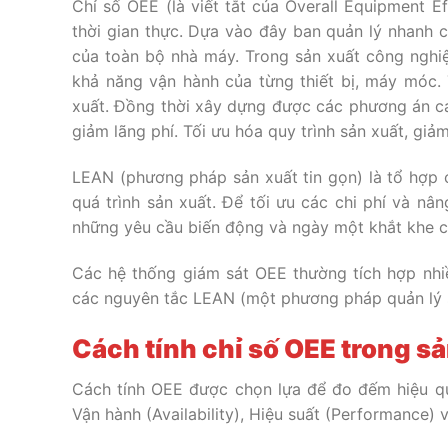
Chỉ số OEE (là viết tắt của Overall Equipment Ef
thời gian thực. Dựa vào đây ban quản lý nhanh c
của toàn bộ nhà máy. Trong sản xuất công nghi
khả năng vận hành của từng thiết bị, máy móc.
xuất. Đồng thời xây dựng được các phương án cải 
giảm lãng phí. Tối ưu hóa quy trình sản xuất, giả
LEAN (phương pháp sản xuất tin gọn) là tổ hợp
quá trình sản xuất. Để tối ưu các chi phí và nân
những yêu cầu biến động và ngày một khắt khe c
Các hệ thống giám sát OEE thường tích hợp nhiề
các nguyên tắc LEAN (một phương pháp quản lý sả
Cách tính chỉ số OEE trong s
Cách tính OEE được chọn lựa để đo đếm hiệu quả
Vận hành (Availability), Hiệu suất (Performance) 