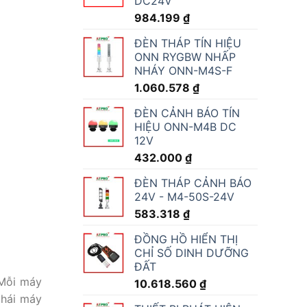
DC24V
984.199
₫
ĐÈN THÁP TÍN HIỆU
ONN RYGBW NHẤP
NHÁY ONN-M4S-F
1.060.578
₫
ĐÈN CẢNH BÁO TÍN
HIỆU ONN-M4B DC
12V
432.000
₫
ĐÈN THÁP CẢNH BÁO
24V - M4-50S-24V
583.318
₫
ĐỒNG HỒ HIỂN THỊ
CHỈ SỐ DINH DƯỠNG
ĐẤT
 Mỗi máy
10.618.560
₫
thái máy