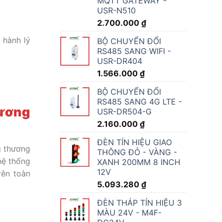
MQTT GATEWAY -
USR-N510
2.700.000
₫
 hành lý
BỘ CHUYỂN ĐỔI
RS485 SANG WIFI -
USR-DR404
1.566.000
₫
BỘ CHUYỂN ĐỔI
RS485 SANG 4G LTE -
hương
USR-DR504-G
2.160.000
₫
ĐÈN TÍN HIỆU GIAO
g thương
THÔNG ĐỎ - VÀNG -
hệ thống
XANH 200MM 8 INCH
12V
rên toàn
5.093.280
₫
ĐÈN THÁP TÍN HIỆU 3
MÀU 24V - M4F-