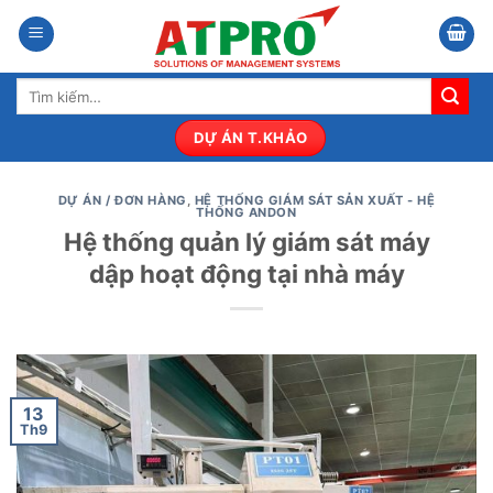
Bỏ
qua
nội
Tìm
dung
kiếm:
DỰ ÁN T.KHẢO
DỰ ÁN / ĐƠN HÀNG
,
HỆ THỐNG GIÁM SÁT SẢN XUẤT - HỆ
THỐNG ANDON
Hệ thống quản lý giám sát máy
dập hoạt động tại nhà máy
13
Th9