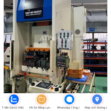
T.Vấn Zalo(t.Việt)
Hồ Sơ Năng Lực .
WhatsApp ( Eng.)
Map (chỉ đường.)