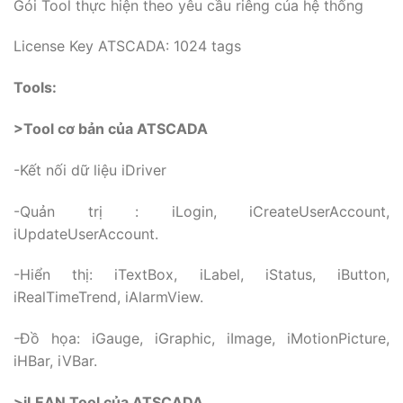
Gói Tool thực hiện theo yêu cầu riêng của hệ thống
License Key ATSCADA: 1024 tags
Tools:
>Tool cơ bản của ATSCADA
-Kết nối dữ liệu iDriver
-Quản trị : iLogin, iCreateUserAccount,
iUpdateUserAccount.
-Hiển thị: iTextBox, iLabel, iStatus, iButton,
iRealTimeTrend, iAlarmView.
-Đồ họa: iGauge, iGraphic, iImage, iMotionPicture,
iHBar, iVBar.
>iLEAN Tool của ATSCADA