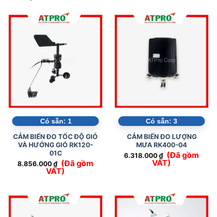
Có sẵn:
1
Có sẵn:
3
CẢM BIẾN ĐO TỐC ĐỘ GIÓ
CẢM BIẾN ĐO LƯỢNG
VÀ HƯỚNG GIÓ RK120-
MƯA RK400-04
01C
(Đã gồm
6.318.000
₫
VAT)
(Đã gồm
8.856.000
₫
VAT)