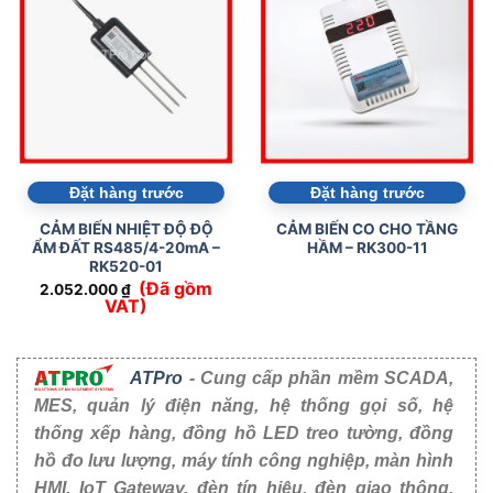
Đặt hàng trước
Đặt hàng trước
CẢM BIẾN NHIỆT ĐỘ ĐỘ
CẢM BIẾN CO CHO TẦNG
ẨM ĐẤT RS485/4-20mA –
HẦM – RK300-11
RK520-01
(Đã gồm
2.052.000
₫
VAT)
ATPro
- Cung cấp phần mềm SCADA,
MES, quản lý điện năng, hệ thống gọi số, hệ
thống xếp hàng, đồng hồ LED treo tường, đồng
hồ đo lưu lượng, máy tính công nghiệp, màn hình
HMI, IoT Gateway, đèn tín hiệu, đèn giao thông,