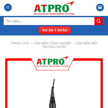
Bỏ
qua
nội
Tìm
dung
kiếm:
DỰ ÁN T.KHẢO
TRANG CHỦ
/
CẢM BIẾN CÔNG NGHIỆP
/
CẢM BIẾN MÔI
TRƯỜNG NƯỚC