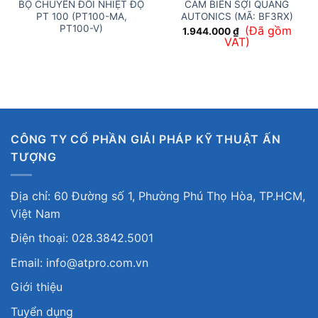
BỘ CHUYỂN ĐỔI NHIỆT ĐỘ
CẢM BIẾN SỢI QUANG
PT 100 (PT100-MA,
AUTONICS (MÃ: BF3RX)
PT100-V)
(Đã gồm
1.944.000
₫
VAT)
CÔNG TY CỔ PHẦN GIẢI PHÁP KỸ THUẬT ẤN
TƯỢNG
Địa chỉ: 60 Đường số 1, Phường Phú Thọ Hòa, TP.HCM,
Việt Nam
Điện thoại: 028.3842.5001
Email: info@atpro.com.vn
Giới thiệu
Tuyển dụng