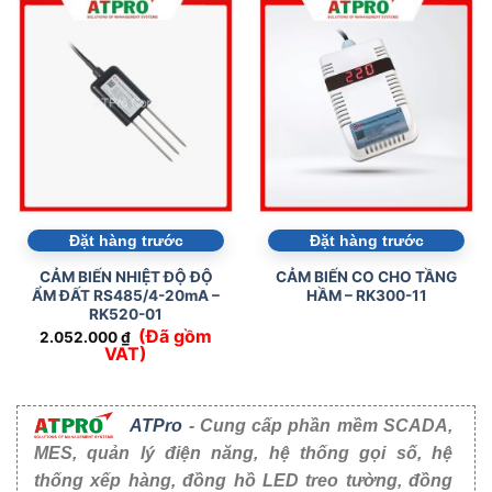
Đặt hàng trước
Đặt hàng trước
CẢM BIẾN NHIỆT ĐỘ ĐỘ
CẢM BIẾN CO CHO TẦNG
ẨM ĐẤT RS485/4-20mA –
HẦM – RK300-11
RK520-01
(Đã gồm
2.052.000
₫
VAT)
ATPro
- Cung cấp phần mềm SCADA,
MES, quản lý điện năng, hệ thống gọi số, hệ
thống xếp hàng, đồng hồ LED treo tường, đồng