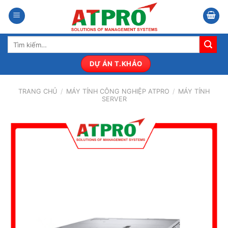
Bỏ
qua
nội
Tìm
dung
kiếm:
DỰ ÁN T.KHẢO
TRANG CHỦ
/
MÁY TÍNH CÔNG NGHIỆP ATPRO
/
MÁY TÍNH
SERVER