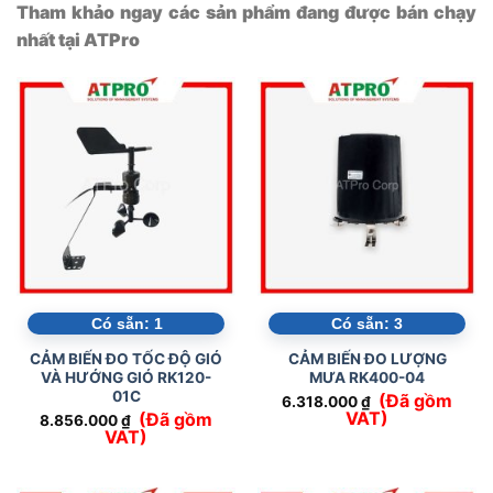
Tham khảo ngay các sản phẩm đang được bán chạy
nhất tại ATPro
Có sẵn:
1
Có sẵn:
3
CẢM BIẾN ĐO TỐC ĐỘ GIÓ
CẢM BIẾN ĐO LƯỢNG
VÀ HƯỚNG GIÓ RK120-
MƯA RK400-04
01C
(Đã gồm
6.318.000
₫
VAT)
(Đã gồm
8.856.000
₫
VAT)