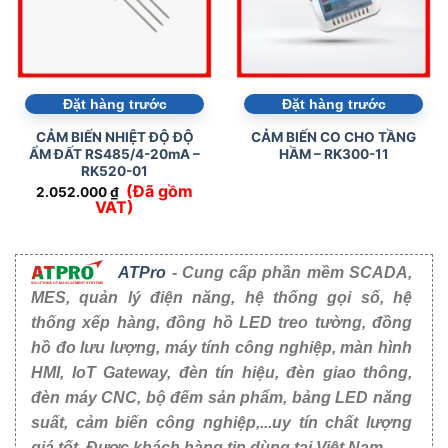
Đặt hàng trước
Đặt hàng trước
CẢM BIẾN NHIỆT ĐỘ ĐỘ
CẢM BIẾN CO CHO TẦNG
ẨM ĐẤT RS485/4-20mA –
HẦM – RK300-11
RK520-01
(Đã gồm
2.052.000
₫
VAT)
ATPro
- Cung cấp phần mềm SCADA,
MES, quản lý điện năng, hệ thống gọi số, hệ
thống xếp hàng, đồng hồ LED treo tường, đồng
hồ đo lưu lượng, máy tính công nghiệp, màn hình
HMI, IoT Gateway, đèn tín hiệu, đèn giao thông,
đèn máy CNC, bộ đếm sản phẩm, bảng LED năng
suất, cảm biến công nghiệp,...uy tín chất lượng
giá tốt. Được khách hàng tin dùng tại Việt Nam.