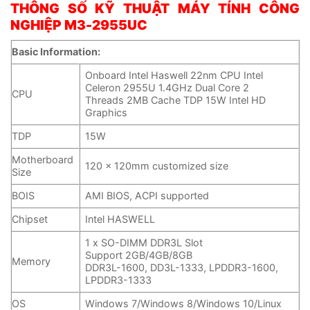
THÔNG SỐ KỸ THUẬT MÁY TÍNH CÔNG
NGHIỆP M3-2955UC
Basic Information:
Onboard Intel Haswell 22nm CPU Intel
Celeron 2955U 1.4GHz Dual Core 2
CPU
Threads 2MB Cache TDP 15W Intel HD
Graphics
TDP
15W
Motherboard
120 x 120mm customized size
Size
BOIS
AMI BIOS, ACPI supported
Chipset
Intel HASWELL
1 x SO-DIMM DDR3L Slot
Support 2GB/4GB/8GB
Memory
DDR3L-1600, DD3L-1333, LPDDR3-1600,
LPDDR3-1333
OS
Windows 7/Windows 8/Windows 10/Linux