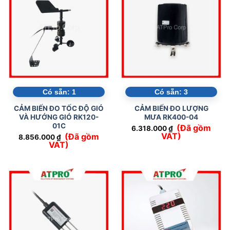
Có sẵn:
1
Có sẵn:
3
CẢM BIẾN ĐO TỐC ĐỘ GIÓ
CẢM BIẾN ĐO LƯỢNG
VÀ HƯỚNG GIÓ RK120-
MƯA RK400-04
01C
(Đã gồm
6.318.000
₫
VAT)
(Đã gồm
8.856.000
₫
VAT)