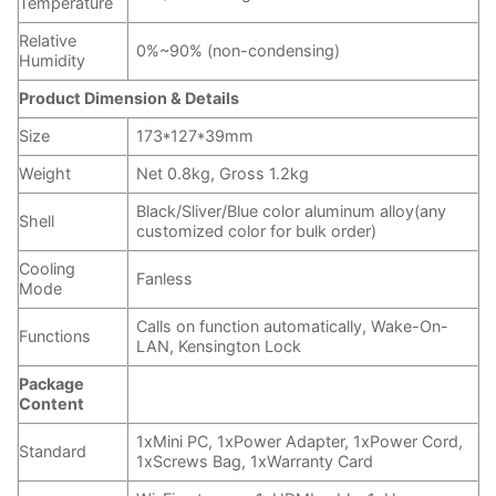
Temperature
Relative
0%~90% (non-condensing)
Humidity
Product Dimension & Details
Size
173*127*39mm
Weight
Net 0.8kg, Gross 1.2kg
Black/Sliver/Blue color aluminum alloy(any
Shell
customized color for bulk order)
Cooling
Fanless
Mode
Calls on function automatically, Wake-On-
Functions
LAN, Kensington Lock
Package
Content
1xMini PC, 1xPower Adapter, 1xPower Cord,
Standard
1xScrews Bag, 1xWarranty Card