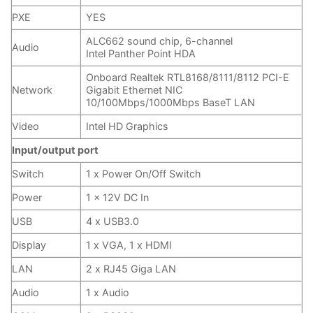
PXE
YES
ALC662 sound chip, 6-channel
Audio
Intel Panther Point HDA
Onboard Realtek RTL8168/8111/8112 PCI-E
Network
Gigabit Ethernet NIC
10/100Mbps/1000Mbps BaseT LAN
Video
Intel HD Graphics
Input/output port
Switch
1 x Power On/Off Switch
Power
1 x 12V DC In
USB
4 x USB3.0
Display
1 x VGA, 1 x HDMI
LAN
2 x RJ45 Giga LAN
Audio
1 x Audio