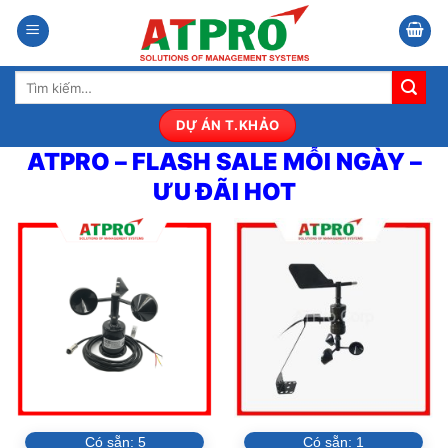
Bỏ
qua
nội
Tìm
dung
kiếm:
DỰ ÁN T.KHẢO
ATPRO – FLASH SALE MỖI NGÀY –
ƯU ĐÃI HOT
Có sẵn:
5
Có sẵn:
1