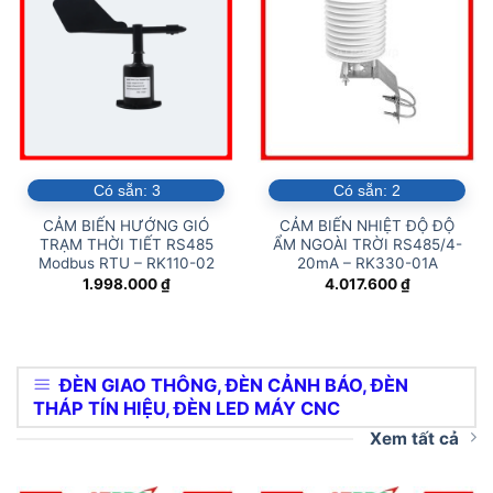
Có sẵn:
3
Có sẵn:
2
CẢM BIẾN HƯỚNG GIÓ
CẢM BIẾN NHIỆT ĐỘ ĐỘ
TRẠM THỜI TIẾT RS485
ẨM NGOÀI TRỜI RS485/4-
Modbus RTU – RK110-02
20mA – RK330-01A
1.998.000
₫
4.017.600
₫
ĐÈN GIAO THÔNG, ĐÈN CẢNH BÁO, ĐÈN
THÁP TÍN HIỆU, ĐÈN LED MÁY CNC
Xem tất cả