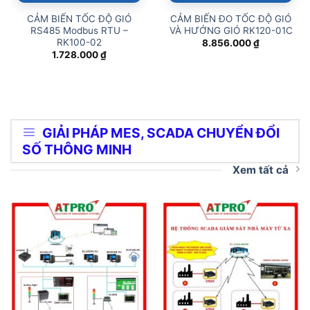
CẢM BIẾN TỐC ĐỘ GIÓ
CẢM BIẾN ĐO TỐC ĐỘ GIÓ
RS485 Modbus RTU –
VÀ HƯỚNG GIÓ RK120-01C
RK100-02
8.856.000
₫
1.728.000
₫
GIẢI PHÁP MES, SCADA CHUYỂN ĐỔI
SỐ THÔNG MINH
Xem tất cả