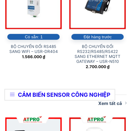
Có sẵn:
1
Đặt hàng trước
BỘ CHUYỂN ĐỔI RS485
BỘ CHUYỂN ĐỔI
SANG WIFI – USR-DR404
RS232/RS485/RS422
SANG ETHERNET MQTT
1.566.000
₫
GATEWAY – USR-N510
2.700.000
₫
CẢM BIẾN SENSOR CÔNG NGHIỆP
Xem tất cả