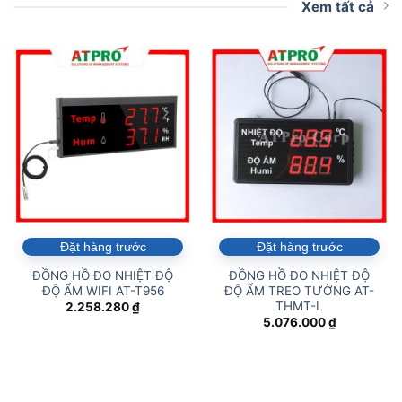
Xem tất cả
Đặt hàng trước
Đặt hàng trước
ĐỒNG HỒ ĐO NHIỆT ĐỘ
ĐỒNG HỒ ĐO NHIỆT ĐỘ
ĐỘ ẨM WIFI AT-T956
ĐỘ ẨM TREO TƯỜNG AT-
THMT-L
2.258.280
₫
5.076.000
₫