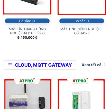
Có sẵn:
11
Có sẵn:
1
MÁY TÍNH BẢNG CÔNG
MÁY TÍNH CÔNG NGHIỆP –
NGHIỆP AT156T-3566
G3-J4125
9.450.000
₫
CLOUD, MQTT GATEWAY
Xem tất cả