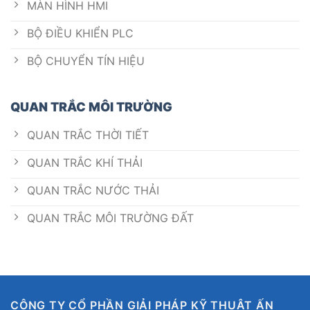
MÀN HÌNH HMI
BỘ ĐIỀU KHIỂN PLC
BỘ CHUYỂN TÍN HIỆU
QUAN TRẮC MÔI TRƯỜNG
QUAN TRẮC THỜI TIẾT
QUAN TRẮC KHÍ THẢI
QUAN TRẮC NƯỚC THẢI
QUAN TRẮC MÔI TRƯỜNG ĐẤT
CÔNG TY CỔ PHẦN GIẢI PHÁP KỸ THUẬT ẤN