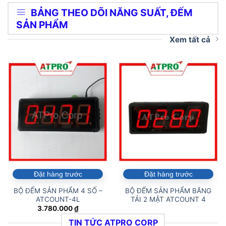
BẢNG THEO DÕI NĂNG SUẤT, ĐẾM
SẢN PHẨM
Xem tất cả
Đặt hàng trước
Đặt hàng trước
BỘ ĐẾM SẢN PHẨM 4 SỐ –
BỘ ĐẾM SẢN PHẨM BĂNG
ATCOUNT-4L
TẢI 2 MẶT ATCOUNT 4
3.780.000
₫
TIN TỨC ATPRO CORP