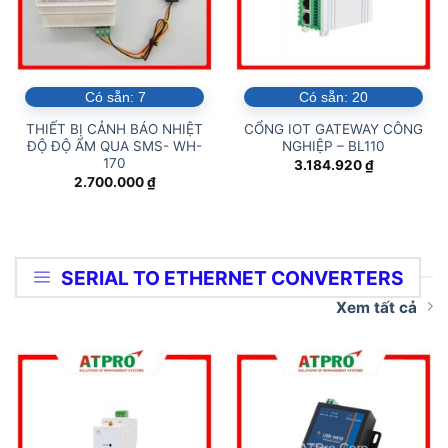
Có sẵn:
7
Có sẵn:
20
THIẾT BỊ CẢNH BÁO NHIỆT
CỔNG IOT GATEWAY CÔNG
ĐỘ ĐỘ ẨM QUA SMS- WH-
NGHIỆP – BL110
170
3.184.920
₫
2.700.000
₫
SERIAL TO ETHERNET CONVERTERS
Xem tất cả