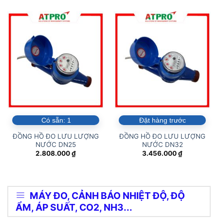
Có sẵn:
1
Đặt hàng trước
ĐỒNG HỒ ĐO LƯU LƯỢNG
ĐỒNG HỒ ĐO LƯU LƯỢNG
NƯỚC DN25
NƯỚC DN32
2.808.000
₫
3.456.000
₫
MÁY ĐO, CẢNH BÁO NHIỆT ĐỘ, ĐỘ
ẨM, ÁP SUẤT, CO2, NH3...