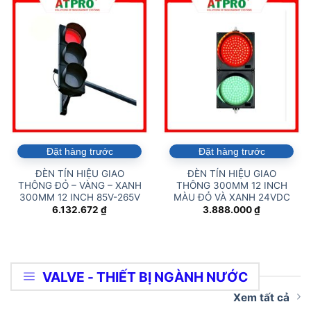
Đặt hàng trước
Đặt hàng trước
ĐÈN TÍN HIỆU GIAO
ĐÈN TÍN HIỆU GIAO
THÔNG ĐỎ – VÀNG – XANH
THÔNG 300MM 12 INCH
300MM 12 INCH 85V-265V
MÀU ĐỎ VÀ XANH 24VDC
6.132.672
₫
3.888.000
₫
VALVE - THIẾT BỊ NGÀNH NƯỚC
Xem tất cả