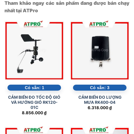
Tham khảo ngay các sản phẩm đang được bán chạy
nhất tại ATPro
Có sẵn:
1
Có sẵn:
3
CẢM BIẾN ĐO TỐC ĐỘ GIÓ
CẢM BIẾN ĐO LƯỢNG
VÀ HƯỚNG GIÓ RK120-
MƯA RK400-04
01C
6.318.000
₫
8.856.000
₫