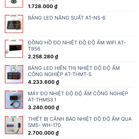
1.728.000
₫
BẢNG LED NĂNG SUẤT AT-NS-6
ĐỒNG HỒ ĐO NHIỆT ĐỘ ĐỘ ẨM WIFI AT-
T956
2.258.280
₫
BẢNG LED HIỂN THỊ NHIỆT ĐỘ ĐỘ ẨM
CÔNG NGHIỆP AT-THMT-S
4.233.600
₫
MÁY ĐO NHIỆT ĐỘ ĐỘ ẨM CÔNG NGHIỆP
AT-THMS3.1
3.240.000
₫
THIẾT BỊ CẢNH BÁO NHIỆT ĐỘ ĐỘ ẨM QUA
SMS- WH-170
2.700.000
₫