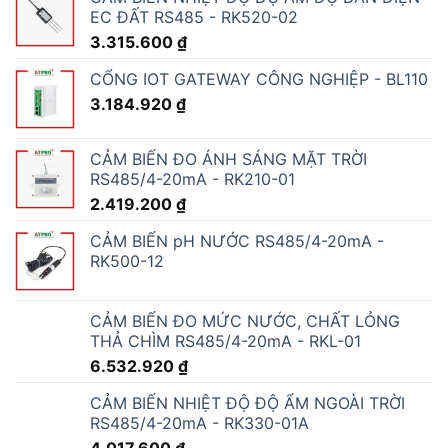
EC ĐẤT RS485 - RK520-02
3.315.600
₫
CỔNG IOT GATEWAY CÔNG NGHIỆP - BL110
3.184.920
₫
CẢM BIẾN ĐO ÁNH SÁNG MẶT TRỜI
RS485/4-20mA - RK210-01
2.419.200
₫
CẢM BIẾN pH NƯỚC RS485/4-20mA -
RK500-12
CẢM BIẾN ĐO MỨC NƯỚC, CHẤT LỎNG
THẢ CHÌM RS485/4-20mA - RKL-01
6.532.920
₫
CẢM BIẾN NHIỆT ĐỘ ĐỘ ẨM NGOÀI TRỜI
RS485/4-20mA - RK330-01A