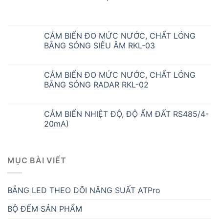
CẢM BIẾN ĐO MỨC NƯỚC, CHẤT LỎNG
BẰNG SÓNG SIÊU ÂM RKL-03
CẢM BIẾN ĐO MỨC NƯỚC, CHẤT LỎNG
BẰNG SÓNG RADAR RKL-02
CẢM BIẾN NHIỆT ĐỘ, ĐỘ ẨM ĐẤT RS485/4-
20mA)
MỤC BÀI VIẾT
BẢNG LED THEO DÕI NĂNG SUẤT ATPro
BỘ ĐẾM SẢN PHẨM