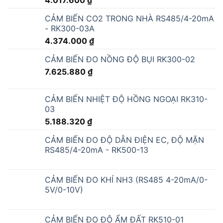
4.017.600
₫
CẢM BIẾN CO2 TRONG NHÀ RS485/4-20mA
- RK300-03A
4.374.000
₫
CẢM BIẾN ĐO NỒNG ĐỘ BỤI RK300-02
7.625.880
₫
CẢM BIẾN NHIỆT ĐỘ HỒNG NGOẠI RK310-
03
5.188.320
₫
CẢM BIẾN ĐO ĐỘ DẪN ĐIỆN EC, ĐỘ MẶN
RS485/4-20mA - RK500-13
CẢM BIẾN ĐO KHÍ NH3 (RS485 4-20mA/0-
5V/0-10V)
CẢM BIẾN ĐO ĐỘ ẨM ĐẤT RK510-01