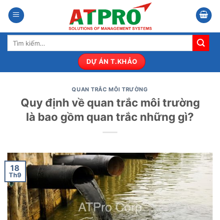
Bỏ
qua
nội
Tìm
dung
kiếm:
DỰ ÁN T.KHẢO
QUAN TRẮC MÔI TRƯỜNG
Quy định về quan trắc môi trường
là bao gồm quan trắc những gì?
18
Th9