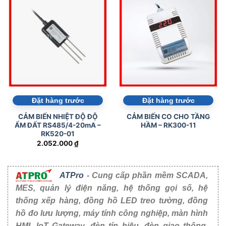
Đặt hàng trước
Đặt hàng trước
CẢM BIẾN NHIỆT ĐỘ ĐỘ
CẢM BIẾN CO CHO TẦNG
ẨM ĐẤT RS485/4-20mA –
HẦM – RK300-11
RK520-01
2.052.000
₫
ATPro
- Cung cấp phần mềm SCADA,
MES, quản lý điện năng, hệ thống gọi số, hệ
thống xếp hàng, đồng hồ LED treo tường, đồng
hồ đo lưu lượng, máy tính công nghiệp, màn hình
HMI, IoT Gateway, đèn tín hiệu, đèn giao thông,