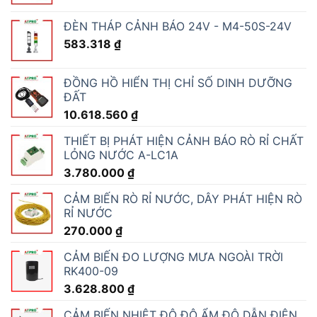
ĐÈN THÁP CẢNH BÁO 24V - M4-50S-24V
583.318
₫
ĐỒNG HỒ HIỂN THỊ CHỈ SỐ DINH DƯỠNG
ĐẤT
10.618.560
₫
THIẾT BỊ PHÁT HIỆN CẢNH BÁO RÒ RỈ CHẤT
LỎNG NƯỚC A-LC1A
3.780.000
₫
CẢM BIẾN RÒ RỈ NƯỚC, DÂY PHÁT HIỆN RÒ
RỈ NƯỚC
270.000
₫
CẢM BIẾN ĐO LƯỢNG MƯA NGOÀI TRỜI
RK400-09
3.628.800
₫
CẢM BIẾN NHIỆT ĐỘ ĐỘ ẨM ĐỘ DẪN ĐIỆN