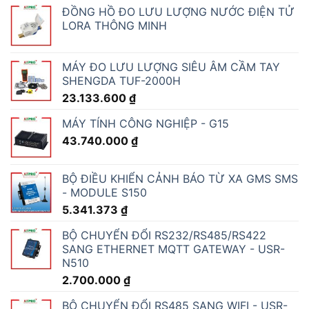
ĐỒNG HỒ ĐO LƯU LƯỢNG NƯỚC ĐIỆN TỬ
LORA THÔNG MINH
MÁY ĐO LƯU LƯỢNG SIÊU ÂM CẦM TAY
SHENGDA TUF-2000H
23.133.600
₫
MÁY TÍNH CÔNG NGHIỆP - G15
43.740.000
₫
BỘ ĐIỀU KHIỂN CẢNH BÁO TỪ XA GMS SMS
- MODULE S150
5.341.373
₫
BỘ CHUYỂN ĐỔI RS232/RS485/RS422
SANG ETHERNET MQTT GATEWAY - USR-
N510
2.700.000
₫
BỘ CHUYỂN ĐỔI RS485 SANG WIFI - USR-