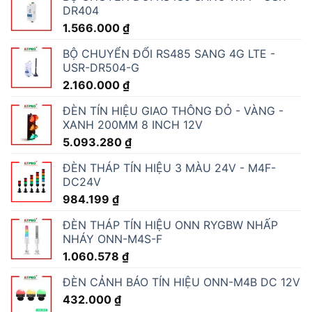
DR404
1.566.000
₫
BỘ CHUYỂN ĐỔI RS485 SANG 4G LTE -
USR-DR504-G
2.160.000
₫
ĐÈN TÍN HIỆU GIAO THÔNG ĐỎ - VÀNG -
XANH 200MM 8 INCH 12V
5.093.280
₫
ĐÈN THÁP TÍN HIỆU 3 MÀU 24V - M4F-
DC24V
984.199
₫
ĐÈN THÁP TÍN HIỆU ONN RYGBW NHẤP
NHÁY ONN-M4S-F
1.060.578
₫
ĐÈN CẢNH BÁO TÍN HIỆU ONN-M4B DC 12V
432.000
₫