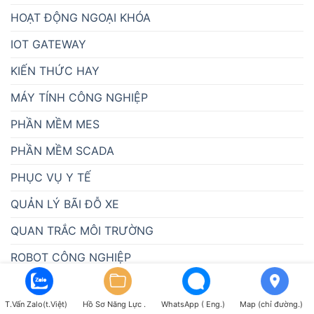
HOẠT ĐỘNG NGOẠI KHÓA
IOT GATEWAY
KIẾN THỨC HAY
MÁY TÍNH CÔNG NGHIỆP
PHẦN MỀM MES
PHẦN MỀM SCADA
PHỤC VỤ Y TẾ
QUẢN LÝ BÃI ĐỖ XE
QUAN TRẮC MÔI TRƯỜNG
ROBOT CÔNG NGHIỆP
THIẾT BỊ GIÁM SÁT
T.Vấn Zalo(t.Việt)
Hồ Sơ Năng Lực .
WhatsApp ( Eng.)
Map (chỉ đường.)
THIẾT BỊ NGÀNH NƯỚC