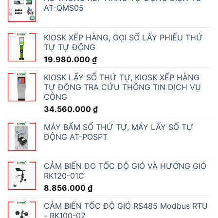
AT-QMS05
KIOSK XẾP HÀNG, GỌI SỐ LẤY PHIẾU THỨ
TỰ TỰ ĐỘNG
19.980.000
₫
KIOSK LẤY SỐ THỨ TỰ, KIOSK XẾP HÀNG
TỰ ĐỘNG TRA CỨU THÔNG TIN DỊCH VỤ
CÔNG
34.560.000
₫
MÁY BẤM SỐ THỨ TỰ, MÁY LẤY SỐ TỰ
ĐỘNG AT-POSPT
CẢM BIẾN ĐO TỐC ĐỘ GIÓ VÀ HƯỚNG GIÓ
RK120-01C
8.856.000
₫
CẢM BIẾN TỐC ĐỘ GIÓ RS485 Modbus RTU
- RK100-02