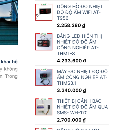
ĐỒNG HỒ ĐO NHIỆT
ĐỘ ĐỘ ẨM WIFI AT-
T956
2.258.280
₫
BẢNG LED HIỂN THỊ
NHIỆT ĐỘ ĐỘ ẨM
CÔNG NGHIỆP AT-
THMT-S
4.233.600
₫
 khai hệ
ày không
MÁY ĐO NHIỆT ĐỘ ĐỘ
n. Trong
ẨM CÔNG NGHIỆP AT-
THMS3.1
3.240.000
₫
THIẾT BỊ CẢNH BÁO
NHIỆT ĐỘ ĐỘ ẨM QUA
SMS- WH-170
2.700.000
₫