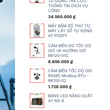
TỰ ĐỘNG TRA CỨU
THÔNG TIN DỊCH VỤ
CÔNG
34.560.000
₫
MÁY BẤM SỐ THỨ TỰ,
MÁY LẤY SỐ TỰ ĐỘNG
AT-POSPT
CẢM BIẾN ĐO TỐC ĐỘ
GIÓ VÀ HƯỚNG GIÓ
RK120-01C
8.856.000
₫
CẢM BIẾN TỐC ĐỘ GIÓ
RS485 Modbus RTU -
RK100-02
1.728.000
₫
BẢNG LED NĂNG SUẤT
AT-NS-6