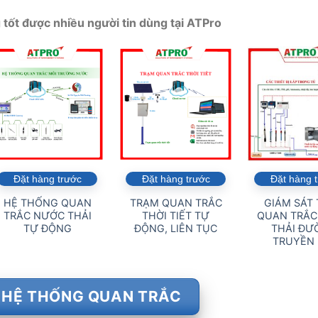
tốt được nhiều người tin dùng tại ATPro
Đặt hàng trước
Đặt hàng trước
Đặt hàng 
HỆ THỐNG QUAN
TRẠM QUAN TRẮC
GIÁM SÁT
TRẮC NƯỚC THẢI
THỜI TIẾT TỰ
QUAN TRẮC
TỰ ĐỘNG
ĐỘNG, LIÊN TỤC
THẢI ĐƯ
TRUYỀN 
 HỆ THỐNG QUAN TRẮC