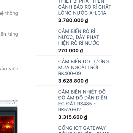
THIẾT BỊ PHÁT HIỆN
CẢNH BÁO RÒ RỈ CHẤT
LỎNG NƯỚC A-LC1A
hệ thống
3.780.000
₫
CẢM BIẾN RÒ RỈ
nền tảng
NƯỚC, DÂY PHÁT
HIỆN RÒ RỈ NƯỚC
270.000
₫
CẢM BIẾN ĐO LƯỢNG
MƯA NGOÀI TRỜI
vào việc
RK400-09
3.628.800
₫
CẢM BIẾN NHIỆT ĐỘ
ĐỘ ẨM ĐỘ DẪN ĐIỆN
EC ĐẤT RS485 -
RK520-02
3.315.600
₫
CỔNG IOT GATEWAY