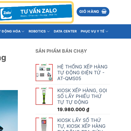
GIỎ HÀNG
Ự ĐỘNG HÓA
ROBOTICS
DATA CENTER
PHỤC VỤ Y TẾ
SẢN PHẨM BÁN CHẠY
ng
HỆ THỐNG XẾP HÀNG
TỰ ĐỘNG ĐIỆN TỬ -
AT-QMS05
KIOSK XẾP HÀNG, GỌI
SỐ LẤY PHIẾU THỨ
TỰ TỰ ĐỘNG
19.980.000
₫
KIOSK LẤY SỐ THỨ
TỰ, KIOSK XẾP HÀNG