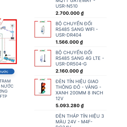
MQTT GATEWAY -
USR-N510
2.700.000
₫
BỘ CHUYỂN ĐỔI
RS485 SANG WIFI -
USR-DR404
1.566.000
₫
BỘ CHUYỂN ĐỔI
RS485 SANG 4G LTE -
USR-DR504-G
2.160.000
₫
trước
ĐÈN TÍN HIỆU GIAO
 TRẠM
 NƯỚC
THÔNG ĐỎ - VÀNG -
ỜNG
XANH 200MM 8 INCH
FTP
12V
5.093.280
₫
ĐÈN THÁP TÍN HIỆU 3
MÀU 24V - M4F-