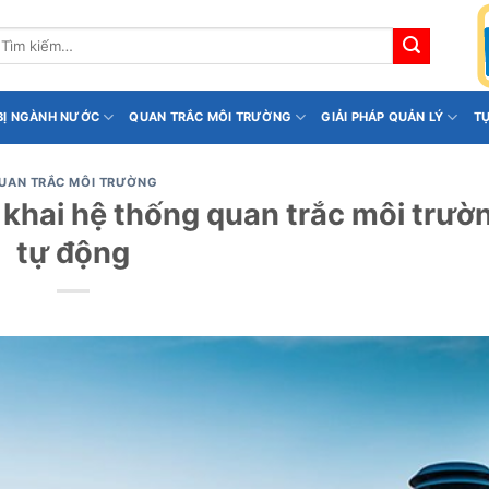
ìm
iếm:
 BỊ NGÀNH NƯỚC
QUAN TRẮC MÔI TRƯỜNG
GIẢI PHÁP QUẢN LÝ
T
UAN TRẮC MÔI TRƯỜNG
 khai hệ thống quan trắc môi trườ
tự động