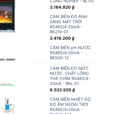
CÔNG NGHIỆP - BL110
3.184.920
₫
CẢM BIẾN ĐO ÁNH
SÁNG MẶT TRỜI
RS485/4-20mA -
RK210-01
2.419.200
₫
CẢM BIẾN pH NƯỚC
RS485/4-20mA -
RK500-12
CẢM BIẾN ĐO MỨC
NƯỚC, CHẤT LỎNG
THẢ CHÌM RS485/4-
20mA - RKL-01
6.532.920
₫
CẢM BIẾN NHIỆT ĐỘ
ĐỘ ẨM NGOÀI TRỜI
RS485/4-20mA -