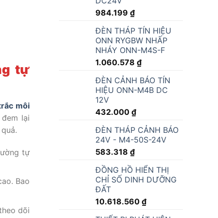
DC24V
984.199
₫
ĐÈN THÁP TÍN HIỆU
ONN RYGBW NHẤP
NHÁY ONN-M4S-F
1.060.578
₫
ng tự
ĐÈN CẢNH BÁO TÍN
HIỆU ONN-M4B DC
12V
rắc môi
432.000
₫
 đem lại
ĐÈN THÁP CẢNH BÁO
 quả.
24V - M4-50S-24V
583.318
₫
rường tự
ĐỒNG HỒ HIỂN THỊ
CHỈ SỐ DINH DƯỠNG
cao. Bao
ĐẤT
10.618.560
₫
theo dõi