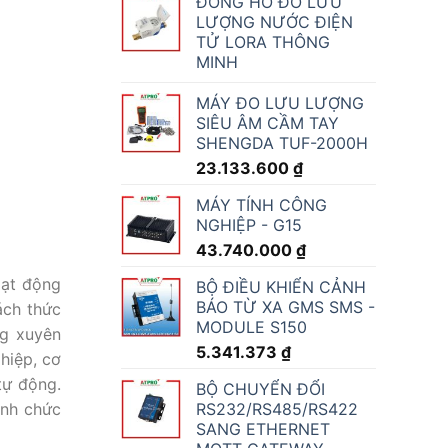
ĐỒNG HỒ ĐO LƯU
LƯỢNG NƯỚC ĐIỆN
TỬ LORA THÔNG
MINH
MÁY ĐO LƯU LƯỢNG
SIÊU ÂM CẦM TAY
SHENGDA TUF-2000H
23.133.600
₫
MÁY TÍNH CÔNG
NGHIỆP - G15
43.740.000
₫
oạt động
BỘ ĐIỀU KHIỂN CẢNH
BÁO TỪ XA GMS SMS -
ách thức
MODULE S150
ng xuyên
5.341.373
₫
hiệp, cơ
tự động.
BỘ CHUYỂN ĐỔI
ành chức
RS232/RS485/RS422
SANG ETHERNET