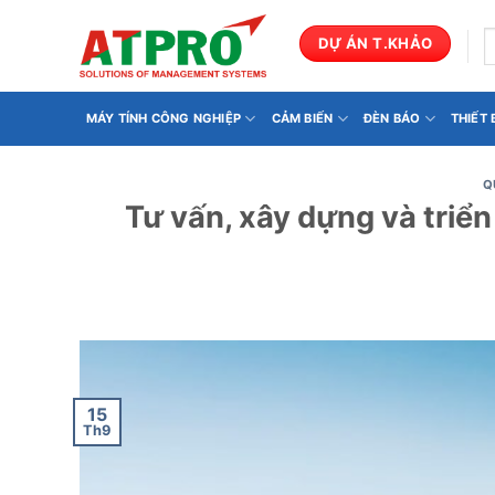
Bỏ
qua
T
DỰ ÁN T.KHẢO
k
nội
dung
MÁY TÍNH CÔNG NGHIỆP
CẢM BIẾN
ĐÈN BÁO
THIẾT
Q
Tư vấn, xây dựng và triển
15
Th9