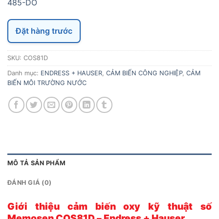
485-DO
Đặt hàng trước
SKU:
COS81D
Danh mục:
ENDRESS + HAUSER
,
CẢM BIẾN CÔNG NGHIỆP
,
CẢM
BIẾN MÔI TRƯỜNG NƯỚC
MÔ TẢ SẢN PHẨM
ĐÁNH GIÁ (0)
Giới thiệu cảm biến oxy kỹ thuật số
Memosen COS81D – Endress + Hauser