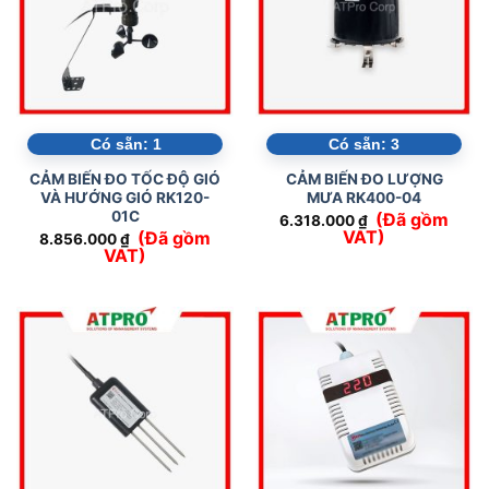
Có sẵn:
1
Có sẵn:
3
CẢM BIẾN ĐO TỐC ĐỘ GIÓ
CẢM BIẾN ĐO LƯỢNG
VÀ HƯỚNG GIÓ RK120-
MƯA RK400-04
01C
(Đã gồm
6.318.000
₫
VAT)
(Đã gồm
8.856.000
₫
VAT)