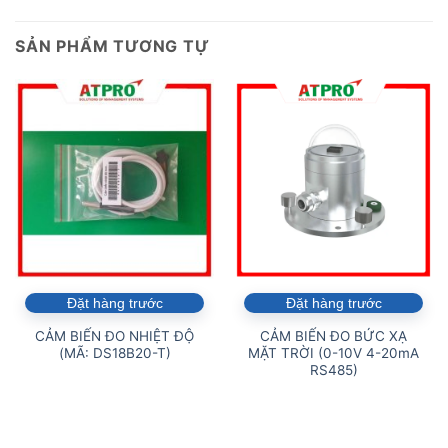
SẢN PHẨM TƯƠNG TỰ
Đặt hàng trước
Đặt hàng trước
CẢM BIẾN ĐO NHIỆT ĐỘ
CẢM BIẾN ĐO BỨC XẠ
(MÃ: DS18B20-T)
MẶT TRỜI (0-10V 4-20mA
RS485)