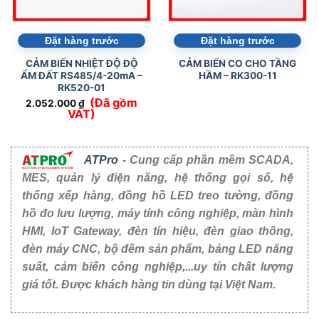
Đặt hàng trước
Đặt hàng trước
CẢM BIẾN NHIỆT ĐỘ ĐỘ
CẢM BIẾN CO CHO TẦNG
ẨM ĐẤT RS485/4-20mA –
HẦM – RK300-11
RK520-01
(Đã gồm
2.052.000
₫
VAT)
ATPro
- Cung cấp phần mềm SCADA,
MES, quản lý điện năng, hệ thống gọi số, hệ
thống xếp hàng, đồng hồ LED treo tường, đồng
hồ đo lưu lượng, máy tính công nghiệp, màn hình
HMI, IoT Gateway, đèn tín hiệu, đèn giao thông,
đèn máy CNC, bộ đếm sản phẩm, bảng LED năng
suất, cảm biến công nghiệp,...uy tín chất lượng
giá tốt. Được khách hàng tin dùng tại Việt Nam.