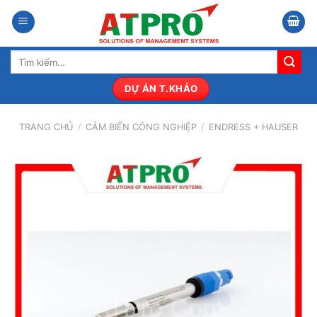
Bỏ
qua
nội
Tìm
dung
kiếm:
DỰ ÁN T.KHẢO
TRANG CHỦ
/
CẢM BIẾN CÔNG NGHIỆP
/
ENDRESS + HAUSER