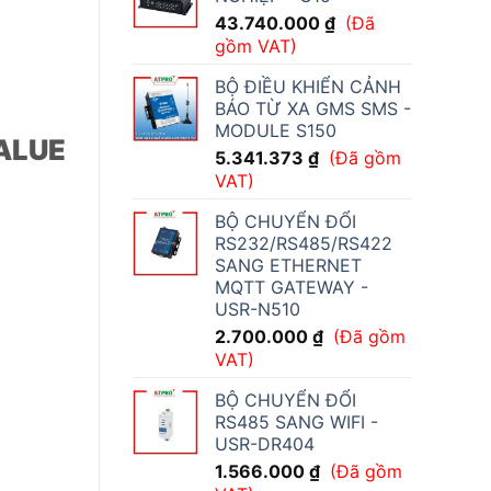
43.740.000
₫
(Đã
gồm VAT)
BỘ ĐIỀU KHIỂN CẢNH
BÁO TỪ XA GMS SMS -
MODULE S150
VALUE
5.341.373
₫
(Đã gồm
VAT)
BỘ CHUYỂN ĐỔI
RS232/RS485/RS422
SANG ETHERNET
MQTT GATEWAY -
USR-N510
2.700.000
₫
(Đã gồm
VAT)
BỘ CHUYỂN ĐỔI
RS485 SANG WIFI -
USR-DR404
1.566.000
₫
(Đã gồm