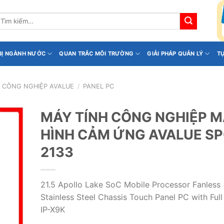
ìm
iếm:
 BỊ NGÀNH NƯỚC
QUAN TRẮC MÔI TRƯỜNG
GIẢI PHÁP QUẢN LÝ
T
H CÔNG NGHIỆP AVALUE
/
PANEL PC
MÁY TÍNH CÔNG NGHIỆP 
HÌNH CẢM ỨNG AVALUE SP
2133
21.5 Apollo Lake SoC Mobile Processor Fanless
Stainless Steel Chassis Touch Panel PC with Full
IP-X9K