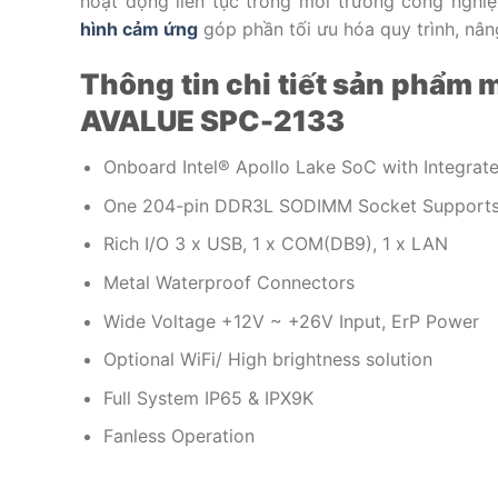
hoạt động liên tục trong môi trường công nghi
hình cảm ứng
góp phần tối ưu hóa quy trình, nân
Thông tin chi tiết sản phẩm
AVALUE SPC-2133
Onboard Intel® Apollo Lake SoC with Integrat
One 204-pin DDR3L SODIMM Socket Supports
Rich I/O 3 x USB, 1 x COM(DB9), 1 x LAN
Metal Waterproof Connectors
Wide Voltage +12V ~ +26V Input, ErP Power
Optional WiFi/ High brightness solution
Full System IP65 & IPX9K
Fanless Operation