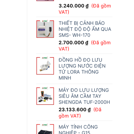
3.240.000
₫
(Đã gồm
VAT)
THIẾT BỊ CẢNH BÁO
NHIỆT ĐỘ ĐỘ ẨM QUA
SMS- WH-170
2.700.000
₫
(Đã gồm
VAT)
ĐỒNG HỒ ĐO LƯU
LƯỢNG NƯỚC ĐIỆN
TỬ LORA THÔNG
MINH
MÁY ĐO LƯU LƯỢNG
SIÊU ÂM CẦM TAY
SHENGDA TUF-2000H
23.133.600
₫
(Đã
gồm VAT)
MÁY TÍNH CÔNG
NGHIỆP - G15