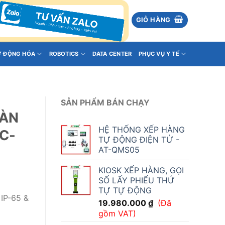
GIỎ HÀNG
Ự ĐỘNG HÓA
ROBOTICS
DATA CENTER
PHỤC VỤ Y TẾ
SẢN PHẨM BÁN CHẠY
MÀN
HỆ THỐNG XẾP HÀNG
C-
TỰ ĐỘNG ĐIỆN TỬ -
AT-QMS05
KIOSK XẾP HÀNG, GỌI
SỐ LẤY PHIẾU THỨ
TỰ TỰ ĐỘNG
 IP-65 &
19.980.000
₫
(Đã
gồm VAT)