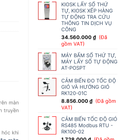
KIOSK LẤY SỐ THỨ
TỰ, KIOSK XẾP HÀNG
TỰ ĐỘNG TRA CỨU
THÔNG TIN DỊCH VỤ
CÔNG
34.560.000
₫
(Đã
gồm VAT)
MÁY BẤM SỐ THỨ TỰ,
MÁY LẤY SỐ TỰ ĐỘNG
AT-POSPT
CẢM BIẾN ĐO TỐC ĐỘ
GIÓ VÀ HƯỚNG GIÓ
RK120-01C
8.856.000
₫
(Đã gồm
trên màn
VAT)
h truyền
CẢM BIẾN TỐC ĐỘ GIÓ
RS485 Modbus RTU -
RK100-02
 hóc khi
1.728.000
₫
(Đã gồm