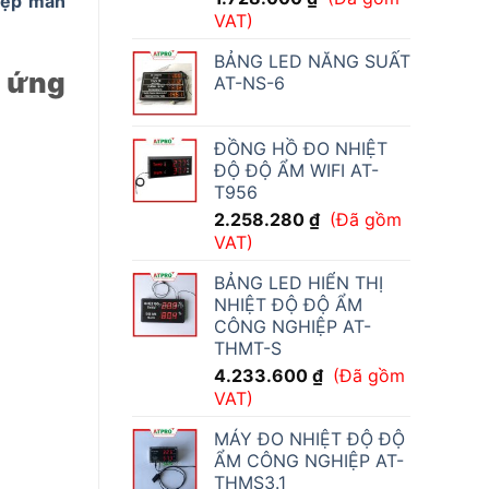
iệp màn
VAT)
BẢNG LED NĂNG SUẤT
m ứng
AT-NS-6
ĐỒNG HỒ ĐO NHIỆT
ĐỘ ĐỘ ẨM WIFI AT-
T956
2.258.280
₫
(Đã gồm
VAT)
BẢNG LED HIỂN THỊ
NHIỆT ĐỘ ĐỘ ẨM
CÔNG NGHIỆP AT-
THMT-S
4.233.600
₫
(Đã gồm
VAT)
MÁY ĐO NHIỆT ĐỘ ĐỘ
ẨM CÔNG NGHIỆP AT-
THMS3.1