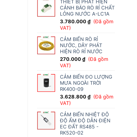
THIẾT BỊ PHÁT HIỆN
CẢNH BÁO RÒ RỈ CHẤT
LỎNG NƯỚC A-LC1A
3.780.000
₫
(Đã gồm
VAT)
CẢM BIẾN RÒ RỈ
NƯỚC, DÂY PHÁT
HIỆN RÒ RỈ NƯỚC
270.000
₫
(Đã gồm
VAT)
CẢM BIẾN ĐO LƯỢNG
MƯA NGOÀI TRỜI
RK400-09
3.628.800
₫
(Đã gồm
VAT)
CẢM BIẾN NHIỆT ĐỘ
ĐỘ ẨM ĐỘ DẪN ĐIỆN
EC ĐẤT RS485 -
RK520-02