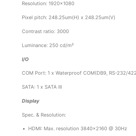
Resolution: 1920×1080
Pixel pitch: 248.25um(H) x 248.25um(V)
Contrast ratio: 3000
Luminance: 250 cd/m²
I/O
COM Port: 1 x Waterproof COM(DB9, RS-232/42
SATA: 1 x SATA III
Display
Spec. & Resolution:
HDMI: Max. resolution 3840×2160 @ 30Hz