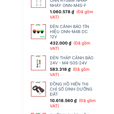
ONN RYGBW NHẤP
NHÁY ONN-M4S-F
1.060.578
₫
(Đã gồm
VAT)
ĐÈN CẢNH BÁO TÍN
HIỆU ONN-M4B DC
12V
432.000
₫
(Đã gồm
VAT)
ĐÈN THÁP CẢNH BÁO
24V - M4-50S-24V
583.318
₫
(Đã gồm
VAT)
ĐỒNG HỒ HIỂN THỊ
CHỈ SỐ DINH DƯỠNG
ĐẤT
10.618.560
₫
(Đã gồm
VAT)