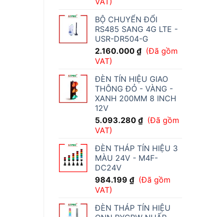
VAT)
BỘ CHUYỂN ĐỔI
RS485 SANG 4G LTE -
USR-DR504-G
2.160.000
₫
(Đã gồm
VAT)
ĐÈN TÍN HIỆU GIAO
THÔNG ĐỎ - VÀNG -
XANH 200MM 8 INCH
12V
5.093.280
₫
(Đã gồm
VAT)
ĐÈN THÁP TÍN HIỆU 3
MÀU 24V - M4F-
DC24V
984.199
₫
(Đã gồm
VAT)
ĐÈN THÁP TÍN HIỆU