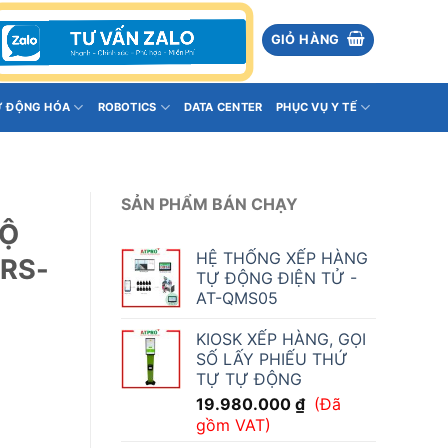
GIỎ HÀNG
Ự ĐỘNG HÓA
ROBOTICS
DATA CENTER
PHỤC VỤ Y TẾ
SẢN PHẨM BÁN CHẠY
ĐỘ
HỆ THỐNG XẾP HÀNG
 RS-
TỰ ĐỘNG ĐIỆN TỬ -
AT-QMS05
KIOSK XẾP HÀNG, GỌI
SỐ LẤY PHIẾU THỨ
TỰ TỰ ĐỘNG
19.980.000
₫
(Đã
gồm VAT)