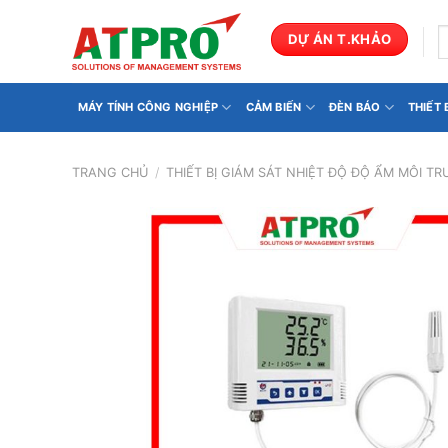
Bỏ
qua
T
DỰ ÁN T.KHẢO
k
nội
dung
MÁY TÍNH CÔNG NGHIỆP
CẢM BIẾN
ĐÈN BÁO
THIẾT
TRANG CHỦ
/
THIẾT BỊ GIÁM SÁT NHIỆT ĐỘ ĐỘ ẨM MÔI T