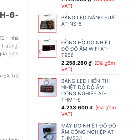
VAT)
TH-6-
BẢNG LED NĂNG SUẤT
AT-NS-6
KE – nhà
ĐỒNG HỒ ĐO NHIỆT
 trường.
ĐỘ ĐỘ ẨM WIFI AT-
qua giao
T956
2.258.280
₫
(Đã gồm
VAT)
5-EX trở
BẢNG LED HIỂN THỊ
NHIỆT ĐỘ ĐỘ ẨM
CÔNG NGHIỆP AT-
THMT-S
4.233.600
₫
(Đã gồm
VAT)
MÁY ĐO NHIỆT ĐỘ ĐỘ
ẨM CÔNG NGHIỆP AT-
THMS3.1
các biến