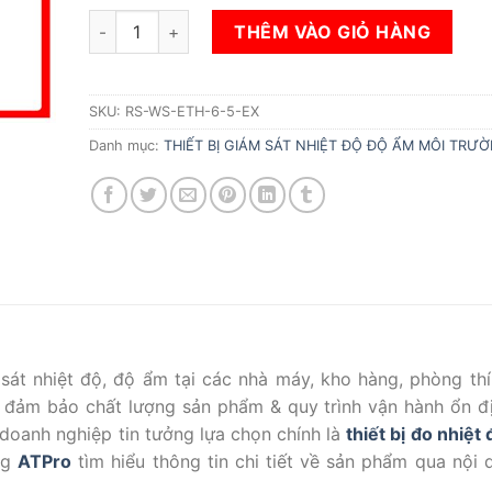
THIẾT BỊ ĐO NHIỆT ĐỘ VÀ ĐỘ ẨM TỰ GHI RENKE RS
THÊM VÀO GIỎ HÀNG
SKU:
RS-WS-ETH-6-5-EX
Danh mục:
THIẾT BỊ GIÁM SÁT NHIỆT ĐỘ ĐỘ ẨM MÔI TRƯ
 sát nhiệt độ, độ ẩm tại các nhà máy, kho hàng, phòng th
để đảm bảo chất lượng sản phẩm & quy trình vận hành ổn đ
u doanh nghiệp tin tưởng lựa chọn chính là
thiết bị đo nhiệt
ng
ATPro
tìm hiểu thông tin chi tiết về sản phẩm qua nội 