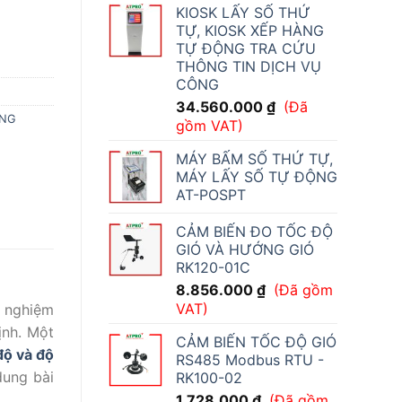
KIOSK LẤY SỐ THỨ
485 - RS-WS-ETH-6-5-EX số lượng
TỰ, KIOSK XẾP HÀNG
TỰ ĐỘNG TRA CỨU
THÔNG TIN DỊCH VỤ
CÔNG
34.560.000
₫
(Đã
ỜNG
gồm VAT)
MÁY BẤM SỐ THỨ TỰ,
MÁY LẤY SỐ TỰ ĐỘNG
AT-POSPT
CẢM BIẾN ĐO TỐC ĐỘ
GIÓ VÀ HƯỚNG GIÓ
RK120-01C
8.856.000
₫
(Đã gồm
VAT)
í nghiệm
ịnh. Một
CẢM BIẾN TỐC ĐỘ GIÓ
 độ và độ
RS485 Modbus RTU -
dung bài
RK100-02
1.728.000
₫
(Đã gồm