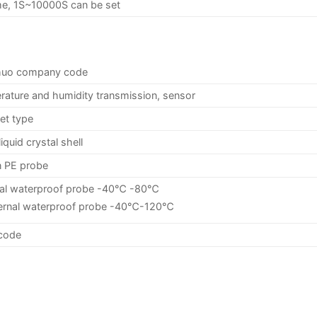
ime, 1S~10000S can be set
huo company code
ature and humidity transmission, sensor
et type
iquid crystal shell
in PE probe
nal waterproof probe -40℃ -80℃
ternal waterproof probe -40℃-120℃
 code