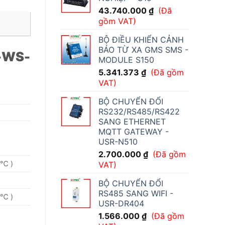
43.740.000
₫
(Đã
gồm VAT)
BỘ ĐIỀU KHIỂN CẢNH
BÁO TỪ XA GMS SMS -
S-WS-
MODULE S150
5.341.373
₫
(Đã gồm
VAT)
BỘ CHUYỂN ĐỔI
RS232/RS485/RS422
SANG ETHERNET
MQTT GATEWAY -
USR-N510
2.700.000
₫
(Đã gồm
℃ )
VAT)
BỘ CHUYỂN ĐỔI
RS485 SANG WIFI -
℃ )
USR-DR404
1.566.000
₫
(Đã gồm