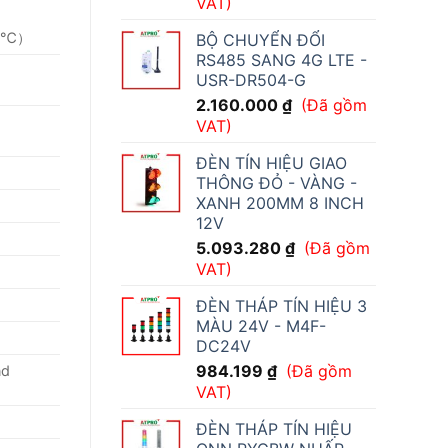
VAT)
25℃）
BỘ CHUYỂN ĐỔI
RS485 SANG 4G LTE -
USR-DR504-G
2.160.000
₫
(Đã gồm
VAT)
ĐÈN TÍN HIỆU GIAO
THÔNG ĐỎ - VÀNG -
XANH 200MM 8 INCH
12V
5.093.280
₫
(Đã gồm
VAT)
ĐÈN THÁP TÍN HIỆU 3
MÀU 24V - M4F-
DC24V
984.199
₫
(Đã gồm
nd
VAT)
ĐÈN THÁP TÍN HIỆU