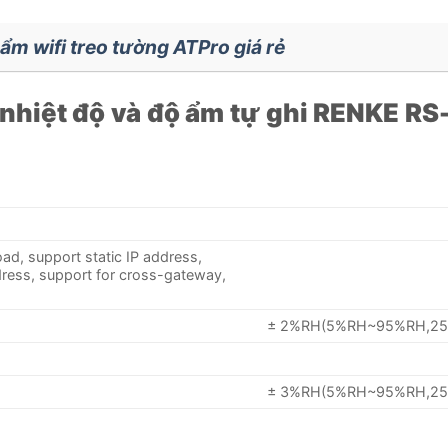
ẩm wifi treo tường ATPro giá rẻ
o nhiệt độ và độ ẩm tự ghi RENKE R
ad, support static IP address,
ress, support for cross-gateway,
± 2%RH(5%RH~95%RH,25
± 3%RH(5%RH~95%RH,25