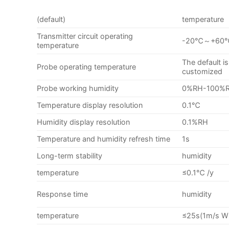
(default)
temperature
Transmitter circuit operating
-20℃～+60℃
temperature
The default i
Probe operating temperature
customized
Probe working humidity
0%RH-100%
Temperature display resolution
0.1℃
Humidity display resolution
0.1%RH
Temperature and humidity refresh time
1s
Long-term stability
humidity
temperature
≤0.1℃ /y
Response time
humidity
temperature
≤25s(1m/s W