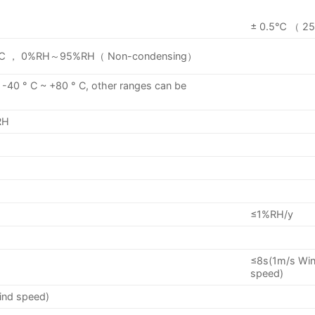
± 0.5℃ （ 
 ， 0%RH～95%RH（ Non-condensing）
s -40 ° C ~ +80 ° C, other ranges can be
RH
≤1%RH/y
≤8s(1m/s Wi
speed)
ind speed)