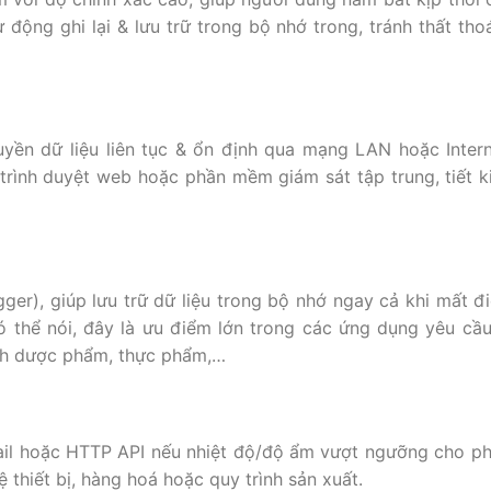
động ghi lại & lưu trữ trong bộ nhớ trong, tránh thất tho
uyền dữ liệu liên tục & ổn định qua mạng LAN hoặc Intern
trình duyệt web hoặc phần mềm giám sát tập trung, tiết k
er), giúp lưu trữ dữ liệu trong bộ nhớ ngay cả khi mất đ
 thể nói, đây là ưu điểm lớn trong các ứng dụng yêu cầu
ành dược phẩm, thực phẩm,…
mail hoặc HTTP API nếu nhiệt độ/độ ẩm vượt ngưỡng cho p
ệ thiết bị, hàng hoá hoặc quy trình sản xuất.