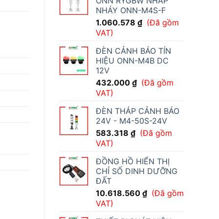
ONN RYGBW NHẤP
NHÁY ONN-M4S-F
1.060.578
₫
(Đã gồm
VAT)
ĐÈN CẢNH BÁO TÍN
HIỆU ONN-M4B DC
12V
432.000
₫
(Đã gồm
VAT)
ĐÈN THÁP CẢNH BÁO
24V - M4-50S-24V
583.318
₫
(Đã gồm
VAT)
ĐỒNG HỒ HIỂN THỊ
CHỈ SỐ DINH DƯỠNG
ĐẤT
10.618.560
₫
(Đã gồm
VAT)