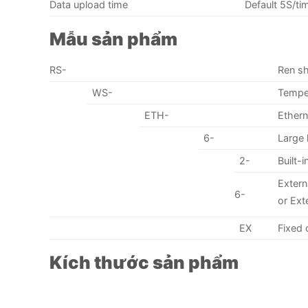
Data upload time
Default 5S/t
Mẫu sản phẩm
RS-
Ren s
WS-
Temper
ETH-
Ethern
6-
Large l
2-
Built-
Exter
6-
or Ex
EX
Fixed
Kích thước sản phẩm