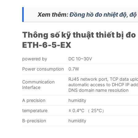
Xem thêm:
Đồng hồ đo nhiệt độ, độ 
Thông số kỹ thuật thiết bị đ
ETH-6-5-EX
powered by
DC 10~30V
Power consumption
0.7W
RJ45 network port, TCP data uplo
Communication
automatic access to DHCP IP add
Interface
DNS domain name resolution
A precision
humidity
temperature
± 0.4℃ （ 25℃）
B-precision
humidity