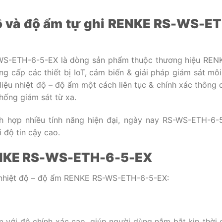
 độ và độ ẩm tự ghi RENKE RS-WS-E
S-WS-ETH-6-5-EX
là dòng sản phẩm thuộc thương hiệu REN
g cấp các thiết bị IoT, cảm biến & giải pháp giám sát môi
 liệu nhiệt độ – độ ẩm một cách liên tục & chính xác thông 
hống giám sát từ xa.
ch hợp nhiều tính năng hiện đại, ngày nay RS-WS-ETH-6-
i độ tin cậy cao.
RENKE RS-WS-ETH-6-5-EX
đo nhiệt độ – độ ẩm RENKE RS-WS-ETH-6-5-EX:
m với độ chính xác cao, giúp người dùng nắm bắt kịp thời 