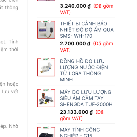
3.240.000
₫
(Đã gồm
át thông
VAT)
THIẾT BỊ CẢNH BÁO
NHIỆT ĐỘ ĐỘ ẨM QUA
SMS- WH-170
et. Tính
2.700.000
₫
(Đã gồm
iệm thời
VAT)
ĐỒNG HỒ ĐO LƯU
LƯỢNG NƯỚC ĐIỆN
TỬ LORA THÔNG
MINH
iện hoặc
 lưu vết
MÁY ĐO LƯU LƯỢNG
SIÊU ÂM CẦM TAY
SHENGDA TUF-2000H
23.133.600
₫
(Đã
gồm VAT)
hép. Nhờ
MÁY TÍNH CÔNG
NGHIỆP - G15