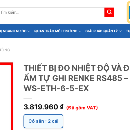
ìm
iếm:
 BỊ NGÀNH NƯỚC
QUAN TRẮC MÔI TRƯỜNG
GIẢI PHÁP QUẢN LÝ
T
RƯỜNG
THIẾT BỊ ĐO NHIỆT ĐỘ VÀ 
ẨM TỰ GHI RENKE RS485 –
WS-ETH-6-5-EX
3.819.960
₫
(Đã gồm VAT)
Có sẵn : 2 cái