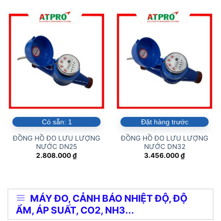
Có sẵn:
1
Đặt hàng trước
ĐỒNG HỒ ĐO LƯU LƯỢNG
ĐỒNG HỒ ĐO LƯU LƯỢNG
NƯỚC DN25
NƯỚC DN32
2.808.000
₫
3.456.000
₫
MÁY ĐO, CẢNH BÁO NHIỆT ĐỘ, ĐỘ
ẨM, ÁP SUẤT, CO2, NH3...