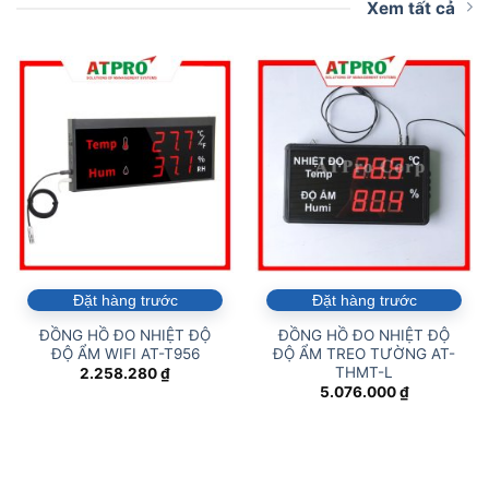
Xem tất cả
Đặt hàng trước
Đặt hàng trước
ĐỒNG HỒ ĐO NHIỆT ĐỘ
ĐỒNG HỒ ĐO NHIỆT ĐỘ
ĐỘ ẨM WIFI AT-T956
ĐỘ ẨM TREO TƯỜNG AT-
THMT-L
2.258.280
₫
5.076.000
₫