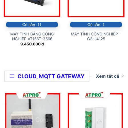
Có sẵn:
11
Có sẵn:
1
MÁY TÍNH BẢNG CÔNG
MÁY TÍNH CÔNG NGHIỆP –
NGHIỆP AT156T-3566
G3-J4125
9.450.000
₫
CLOUD, MQTT GATEWAY
Xem tất cả