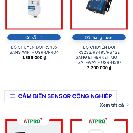
Có sẵn:
1
Đặt hàng trước
BỘ CHUYỂN ĐỔI RS485
BỘ CHUYỂN ĐỔI
SANG WIFI – USR-DR404
RS232/RS485/RS422
SANG ETHERNET MQTT
1.566.000
₫
GATEWAY – USR-N510
2.700.000
₫
CẢM BIẾN SENSOR CÔNG NGHIỆP
Xem tất cả