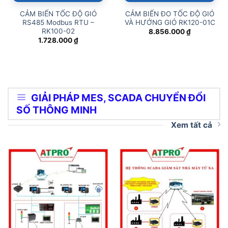
CẢM BIẾN TỐC ĐỘ GIÓ
CẢM BIẾN ĐO TỐC ĐỘ GIÓ
RS485 Modbus RTU –
VÀ HƯỚNG GIÓ RK120-01C
RK100-02
8.856.000
₫
1.728.000
₫
GIẢI PHÁP MES, SCADA CHUYỂN ĐỔI
SỐ THÔNG MINH
Xem tất cả