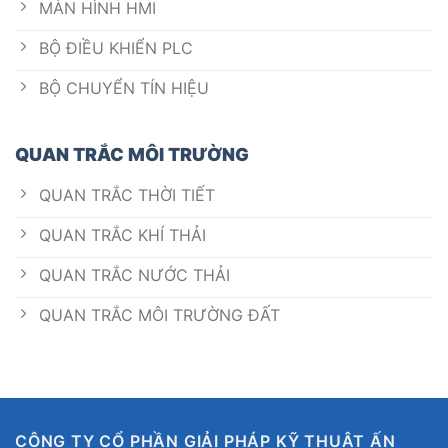
MÀN HÌNH HMI
BỘ ĐIỀU KHIỂN PLC
BỘ CHUYỂN TÍN HIỆU
QUAN TRẮC MÔI TRƯỜNG
QUAN TRẮC THỜI TIẾT
QUAN TRẮC KHÍ THẢI
QUAN TRẮC NƯỚC THẢI
QUAN TRẮC MÔI TRƯỜNG ĐẤT
CÔNG TY CỔ PHẦN GIẢI PHÁP KỸ THUẬT ẤN