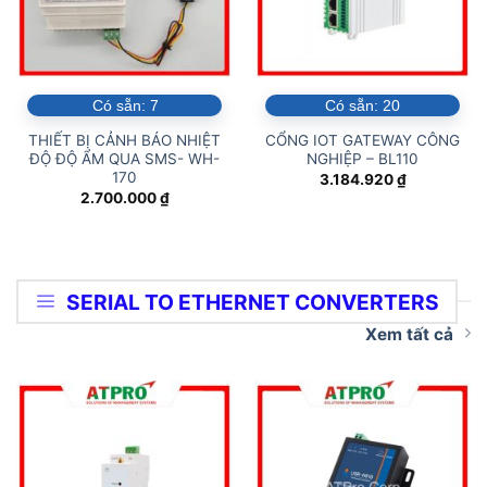
Có sẵn:
7
Có sẵn:
20
THIẾT BỊ CẢNH BÁO NHIỆT
CỔNG IOT GATEWAY CÔNG
ĐỘ ĐỘ ẨM QUA SMS- WH-
NGHIỆP – BL110
170
3.184.920
₫
2.700.000
₫
SERIAL TO ETHERNET CONVERTERS
Xem tất cả