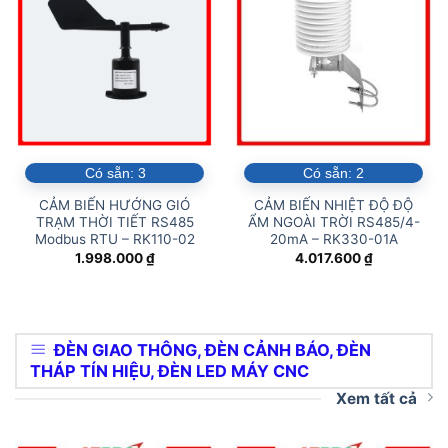
Có sẵn:
3
Có sẵn:
2
CẢM BIẾN HƯỚNG GIÓ
CẢM BIẾN NHIỆT ĐỘ ĐỘ
TRẠM THỜI TIẾT RS485
ẨM NGOÀI TRỜI RS485/4-
Modbus RTU – RK110-02
20mA – RK330-01A
1.998.000
₫
4.017.600
₫
ĐÈN GIAO THÔNG, ĐÈN CẢNH BÁO, ĐÈN
THÁP TÍN HIỆU, ĐÈN LED MÁY CNC
Xem tất cả