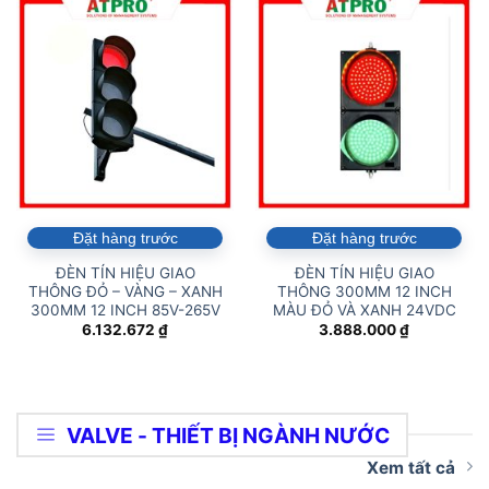
Đặt hàng trước
Đặt hàng trước
ĐÈN TÍN HIỆU GIAO
ĐÈN TÍN HIỆU GIAO
THÔNG ĐỎ – VÀNG – XANH
THÔNG 300MM 12 INCH
300MM 12 INCH 85V-265V
MÀU ĐỎ VÀ XANH 24VDC
6.132.672
₫
3.888.000
₫
VALVE - THIẾT BỊ NGÀNH NƯỚC
Xem tất cả