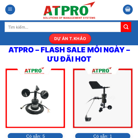
Bỏ
qua
nội
Tìm
dung
kiếm:
DỰ ÁN T.KHẢO
ATPRO – FLASH SALE MỖI NGÀY –
ƯU ĐÃI HOT
Có sẵn:
5
Có sẵn:
1