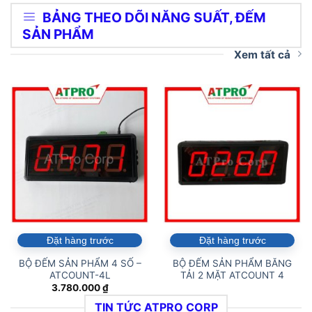
BẢNG THEO DÕI NĂNG SUẤT, ĐẾM
SẢN PHẨM
Xem tất cả
Đặt hàng trước
Đặt hàng trước
BỘ ĐẾM SẢN PHẨM 4 SỐ –
BỘ ĐẾM SẢN PHẨM BĂNG
ATCOUNT-4L
TẢI 2 MẶT ATCOUNT 4
3.780.000
₫
TIN TỨC ATPRO CORP