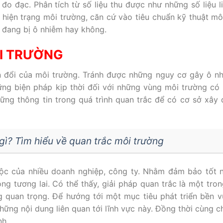
đo đạc. Phân tích từ số liệu thu được như những số liệu l
 hiện trạng môi trường, căn cứ vào tiêu chuẩn kỹ thuật mô
ó đang bị ô nhiễm hay không.
ÔI TRƯỜNG
n đổi của môi trường. Tránh được những nguy cơ gây ô n
ững biện pháp kịp thời đối với những vùng môi trường có
hững thông tin trong quá trình quan trắc để có cơ sở xây
gì? Tìm hiểu về quan trắc môi trường
c của nhiều doanh nghiệp, công ty. Nhằm đảm bảo tốt n
ong tương lai. Có thể thấy, giải pháp quan trắc là một tro
g quan trọng. Để hướng tới một mục tiêu phát triển bền 
những nội dung liên quan tới lĩnh vực này. Đồng thời cùng c
nh.