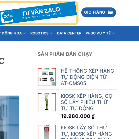
GIỎ HÀNG
Ự ĐỘNG HÓA
ROBOTICS
DATA CENTER
PHỤC VỤ Y TẾ
SẢN PHẨM BÁN CHẠY
C
HỆ THỐNG XẾP HÀNG
TỰ ĐỘNG ĐIỆN TỬ -
AT-QMS05
KIOSK XẾP HÀNG, GỌI
SỐ LẤY PHIẾU THỨ
TỰ TỰ ĐỘNG
19.980.000
₫
KIOSK LẤY SỐ THỨ
TỰ, KIOSK XẾP HÀNG