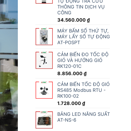
TỰ ĐỘNG TRA CỨU
THÔNG TIN DỊCH VỤ
CÔNG
34.560.000
₫
MÁY BẤM SỐ THỨ TỰ,
MÁY LẤY SỐ TỰ ĐỘNG
AT-POSPT
CẢM BIẾN ĐO TỐC ĐỘ
GIÓ VÀ HƯỚNG GIÓ
RK120-01C
8.856.000
₫
CẢM BIẾN TỐC ĐỘ GIÓ
RS485 Modbus RTU -
RK100-02
1.728.000
₫
BẢNG LED NĂNG SUẤT
AT-NS-6