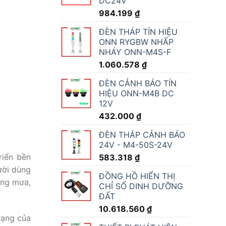
DC24V
984.199
₫
ĐÈN THÁP TÍN HIỆU
ONN RYGBW NHẤP
NHÁY ONN-M4S-F
1.060.578
₫
ĐÈN CẢNH BÁO TÍN
HIỆU ONN-M4B DC
12V
432.000
₫
ĐÈN THÁP CẢNH BÁO
24V - M4-50S-24V
riển bền
583.318
₫
ười dùng
ĐỒNG HỒ HIỂN THỊ
ợng mưa,
CHỈ SỐ DINH DƯỠNG
ĐẤT
10.618.560
₫
rạng của