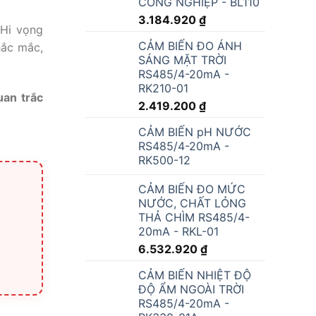
CÔNG NGHIỆP - BL110
3.184.920
₫
 Hi vọng
CẢM BIẾN ĐO ÁNH
hắc mắc,
SÁNG MẶT TRỜI
RS485/4-20mA -
RK210-01
uan trắc
2.419.200
₫
CẢM BIẾN pH NƯỚC
RS485/4-20mA -
RK500-12
CẢM BIẾN ĐO MỨC
NƯỚC, CHẤT LỎNG
THẢ CHÌM RS485/4-
20mA - RKL-01
6.532.920
₫
CẢM BIẾN NHIỆT ĐỘ
ĐỘ ẨM NGOÀI TRỜI
RS485/4-20mA -