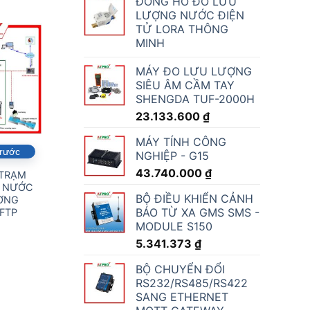
ĐỒNG HỒ ĐO LƯU
LƯỢNG NƯỚC ĐIỆN
TỬ LORA THÔNG
MINH
MÁY ĐO LƯU LƯỢNG
SIÊU ÂM CẦM TAY
SHENGDA TUF-2000H
23.133.600
₫
MÁY TÍNH CÔNG
trước
NGHIỆP - G15
43.740.000
₫
 TRẠM
 NƯỚC
BỘ ĐIỀU KHIỂN CẢNH
ỜNG
BÁO TỪ XA GMS SMS -
FTP
MODULE S150
5.341.373
₫
BỘ CHUYỂN ĐỔI
RS232/RS485/RS422
SANG ETHERNET