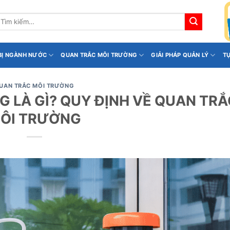
ìm
iếm:
 BỊ NGÀNH NƯỚC
QUAN TRẮC MÔI TRƯỜNG
GIẢI PHÁP QUẢN LÝ
T
UAN TRẮC MÔI TRƯỜNG
 LÀ GÌ? QUY ĐỊNH VỀ QUAN TRẮ
ÔI TRƯỜNG