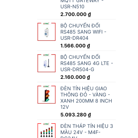
MQTT GATEWAY -
USR-N510
2.700.000
₫
BỘ CHUYỂN ĐỔI
RS485 SANG WIFI -
USR-DR404
1.566.000
₫
BỘ CHUYỂN ĐỔI
RS485 SANG 4G LTE -
USR-DR504-G
2.160.000
₫
ĐÈN TÍN HIỆU GIAO
THÔNG ĐỎ - VÀNG -
XANH 200MM 8 INCH
12V
5.093.280
₫
ĐÈN THÁP TÍN HIỆU 3
MÀU 24V - M4F-