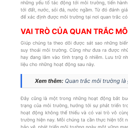
những yếu tố tác động tới môi trường, tiến hành 
tới đất, nước, sỏi đá, nước ngầm. Từ đó đánh giá
để xác định được môi trường tại nơi quan trắc c
VAI TRÒ CỦA QUAN TRẮC M
Giúp chúng ta theo dõi được sát sao những biế
suy thoái môi trường. Cũng như đưa ra được nh
hay đang lâm vào tình trạng ô nhiễm. Lưu trữ n
liệu cho những hoạt động sau này.
Xem thêm:
Quan trắc môi trường là 
Đây cũng là một trong những hoạt động bắt buộ
trạng của môi trường, hướng tới sự phát triển tr
hoạt động không thể thiếu và có vai trò vô cùn
trường hiện nay. Mỗi chúng ta cần thực hiện tốt 
bảo vệ, phát triển môi trường ngày một vững mạ