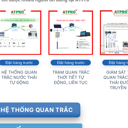
Đặt hàng trước
Đặt hàng trước
Đặt hàng 
HỆ THỐNG QUAN
TRẠM QUAN TRẮC
GIÁM SÁT
TRẮC NƯỚC THẢI
THỜI TIẾT TỰ
QUAN TRẮC
TỰ ĐỘNG
ĐỘNG, LIÊN TỤC
THẢI ĐƯ
TRUYỀN 
 HỆ THỐNG QUAN TRẮC