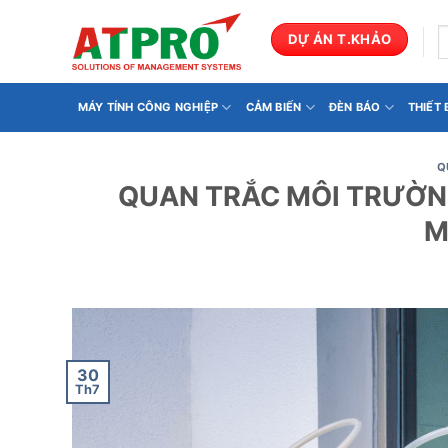
Bỏ
qua
T
DỰ ÁN T.KHẢO
k
nội
dung
MÁY TÍNH CÔNG NGHIỆP
CẢM BIẾN
ĐÈN BÁO
THIẾT
Q
QUAN TRẮC MÔI TRƯỜNG
M
30
Th7