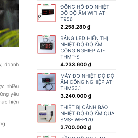
ĐỒNG HỒ ĐO NHIỆT
ĐỘ ĐỘ ẨM WIFI AT-
T956
2.258.280
₫
BẢNG LED HIỂN THỊ
NHIỆT ĐỘ ĐỘ ẨM
CÔNG NGHIỆP AT-
THMT-S
4.233.600
₫
y, doanh
MÁY ĐO NHIỆT ĐỘ ĐỘ
ẨM CÔNG NGHIỆP AT-
ợc nhiều
THMS3.1
hững yếu
3.240.000
₫
hực hiện
THIẾT BỊ CẢNH BÁO
NHIỆT ĐỘ ĐỘ ẨM QUA
SMS- WH-170
ng.
2.700.000
₫