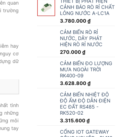
THIẾT BỊ PHÁT HIỆN
iên quan
CẢNH BÁO RÒ RỈ CHẤT
i trường
LỎNG NƯỚC A-LC1A
3.780.000
₫
CẢM BIẾN RÒ RỈ
NƯỚC, DÂY PHÁT
HIỆN RÒ RỈ NƯỚC
hiễm hay
270.000
₫
 nguy cơ
 dựng dữ
CẢM BIẾN ĐO LƯỢNG
MƯA NGOÀI TRỜI
RK400-09
3.628.800
₫
CẢM BIẾN NHIỆT ĐỘ
ĐỘ ẨM ĐỘ DẪN ĐIỆN
hất tình
EC ĐẤT RS485 -
RK520-02
ng những
3.315.600
₫
vững môi
hung tay
CỔNG IOT GATEWAY