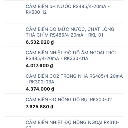
CẢM BIẾN pH NƯỚC RS485/4-20mA -
RK500-12
CẢM BIẾN ĐO MỨC NƯỚC, CHẤT LỎNG
THẢ CHÌM RS485/4-20mA - RKL-01
6.532.920
₫
CẢM BIẾN NHIỆT ĐỘ ĐỘ ẨM NGOÀI TRỜI
RS485/4-20mA - RK330-01A
4.017.600
₫
CẢM BIẾN CO2 TRONG NHÀ RS485/4-20mA
- RK300-03A
4.374.000
₫
CẢM BIẾN ĐO NỒNG ĐỘ BỤI RK300-02
7.625.880
₫
CẢM BIẾN NHIỆT ĐỘ HỒNG NGOẠI RK310-