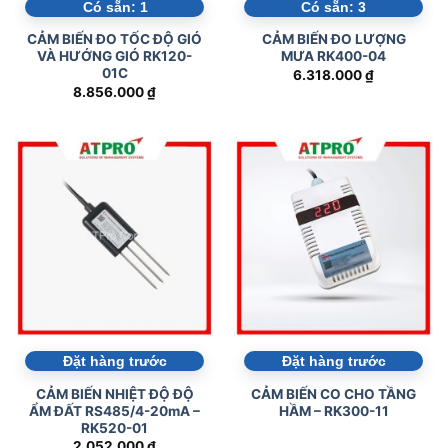
Có sẵn:
1
Có sẵn:
3
CẢM BIẾN ĐO TỐC ĐỘ GIÓ
CẢM BIẾN ĐO LƯỢNG
VÀ HƯỚNG GIÓ RK120-
MƯA RK400-04
01C
6.318.000
₫
8.856.000
₫
Đặt hàng trước
Đặt hàng trước
CẢM BIẾN NHIỆT ĐỘ ĐỘ
CẢM BIẾN CO CHO TẦNG
ẨM ĐẤT RS485/4-20mA –
HẦM – RK300-11
RK520-01
2.052.000
₫