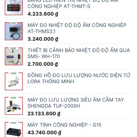
BẢNG LED HIỂN THỊ NHIỆT ĐỘ ĐỘ ẨM
CÔNG NGHIỆP AT-THMT-S
4.233.600
₫
MÁY ĐO NHIỆT ĐỘ ĐỘ ẨM CÔNG NGHIỆP
AT-THMS3.1
3.240.000
₫
THIẾT BỊ CẢNH BÁO NHIỆT ĐỘ ĐỘ ẨM QUA
SMS- WH-170
2.700.000
₫
ĐỒNG HỒ ĐO LƯU LƯỢNG NƯỚC ĐIỆN TỬ
LORA THÔNG MINH
MÁY ĐO LƯU LƯỢNG SIÊU ÂM CẦM TAY
SHENGDA TUF-2000H
23.133.600
₫
MÁY TÍNH CÔNG NGHIỆP - G15
43.740.000
₫