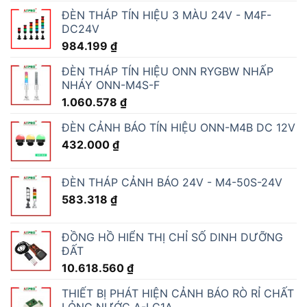
ĐÈN THÁP TÍN HIỆU 3 MÀU 24V - M4F-
DC24V
984.199
₫
ĐÈN THÁP TÍN HIỆU ONN RYGBW NHẤP
NHÁY ONN-M4S-F
1.060.578
₫
ĐÈN CẢNH BÁO TÍN HIỆU ONN-M4B DC 12V
432.000
₫
ĐÈN THÁP CẢNH BÁO 24V - M4-50S-24V
583.318
₫
ĐỒNG HỒ HIỂN THỊ CHỈ SỐ DINH DƯỠNG
ĐẤT
10.618.560
₫
THIẾT BỊ PHÁT HIỆN CẢNH BÁO RÒ RỈ CHẤT