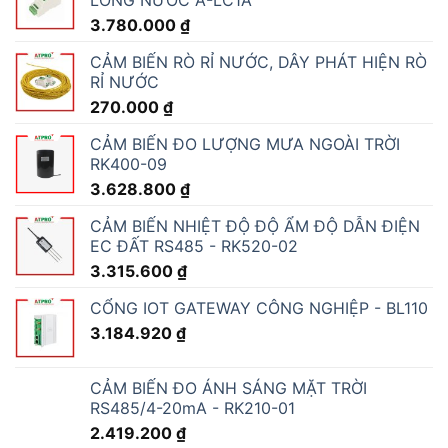
LỎNG NƯỚC A-LC1A
3.780.000
₫
CẢM BIẾN RÒ RỈ NƯỚC, DÂY PHÁT HIỆN RÒ
RỈ NƯỚC
270.000
₫
CẢM BIẾN ĐO LƯỢNG MƯA NGOÀI TRỜI
RK400-09
3.628.800
₫
CẢM BIẾN NHIỆT ĐỘ ĐỘ ẨM ĐỘ DẪN ĐIỆN
EC ĐẤT RS485 - RK520-02
3.315.600
₫
CỔNG IOT GATEWAY CÔNG NGHIỆP - BL110
3.184.920
₫
CẢM BIẾN ĐO ÁNH SÁNG MẶT TRỜI
RS485/4-20mA - RK210-01
2.419.200
₫