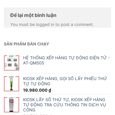
Để lại một bình luận
You must be logged in to post a comment.
SẢN PHẨM BÁN CHẠY
HỆ THỐNG XẾP HÀNG TỰ ĐỘNG ĐIỆN TỬ -
AT-QMS05
KIOSK XẾP HÀNG, GỌI SỐ LẤY PHIẾU THỨ
TỰ TỰ ĐỘNG
19.980.000
₫
KIOSK LẤY SỐ THỨ TỰ, KIOSK XẾP HÀNG
TỰ ĐỘNG TRA CỨU THÔNG TIN DỊCH VỤ
CÔNG