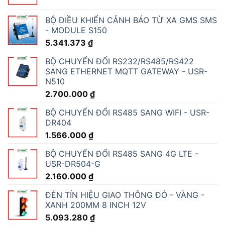
BỘ ĐIỀU KHIỂN CẢNH BÁO TỪ XA GMS SMS
- MODULE S150
5.341.373
₫
BỘ CHUYỂN ĐỔI RS232/RS485/RS422
SANG ETHERNET MQTT GATEWAY - USR-
N510
2.700.000
₫
BỘ CHUYỂN ĐỔI RS485 SANG WIFI - USR-
DR404
1.566.000
₫
BỘ CHUYỂN ĐỔI RS485 SANG 4G LTE -
USR-DR504-G
2.160.000
₫
ĐÈN TÍN HIỆU GIAO THÔNG ĐỎ - VÀNG -
XANH 200MM 8 INCH 12V
5.093.280
₫