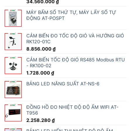
34.560.000
₫
MÁY BẤM SỐ THỨ TỰ, MÁY LẤY SỐ TỰ
ĐỘNG AT-POSPT
CẢM BIẾN ĐO TỐC ĐỘ GIÓ VÀ HƯỚNG GIÓ
RK120-01C
8.856.000
₫
CẢM BIẾN TỐC ĐỘ GIÓ RS485 Modbus RTU
- RK100-02
1.728.000
₫
BẢNG LED NĂNG SUẤT AT-NS-6
ĐỒNG HỒ ĐO NHIỆT ĐỘ ĐỘ ẨM WIFI AT-
T956
2.258.280
₫