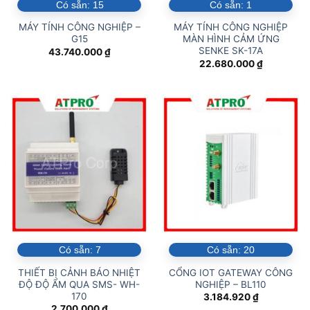
Có sẵn:
15
Có sẵn:
1
MÁY TÍNH CÔNG NGHIỆP –
MÁY TÍNH CÔNG NGHIỆP
G15
MÀN HÌNH CẢM ỨNG
SENKE SK-17A
43.740.000
₫
22.680.000
₫
Có sẵn:
7
Có sẵn:
20
THIẾT BỊ CẢNH BÁO NHIỆT
CỔNG IOT GATEWAY CÔNG
ĐỘ ĐỘ ẨM QUA SMS- WH-
NGHIỆP – BL110
170
3.184.920
₫
2.700.000
₫