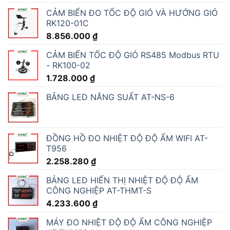
CẢM BIẾN ĐO TỐC ĐỘ GIÓ VÀ HƯỚNG GIÓ
RK120-01C
8.856.000
₫
CẢM BIẾN TỐC ĐỘ GIÓ RS485 Modbus RTU
- RK100-02
1.728.000
₫
BẢNG LED NĂNG SUẤT AT-NS-6
ĐỒNG HỒ ĐO NHIỆT ĐỘ ĐỘ ẨM WIFI AT-
T956
2.258.280
₫
BẢNG LED HIỂN THỊ NHIỆT ĐỘ ĐỘ ẨM
CÔNG NGHIỆP AT-THMT-S
4.233.600
₫
MÁY ĐO NHIỆT ĐỘ ĐỘ ẨM CÔNG NGHIỆP