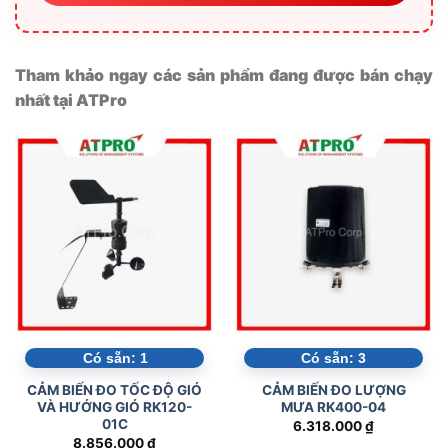
Tham khảo ngay các sản phẩm đang được bán chạy
nhất tại ATPro
Có sẵn:
1
Có sẵn:
3
CẢM BIẾN ĐO TỐC ĐỘ GIÓ
CẢM BIẾN ĐO LƯỢNG
VÀ HƯỚNG GIÓ RK120-
MƯA RK400-04
01C
6.318.000
₫
8.856.000
₫