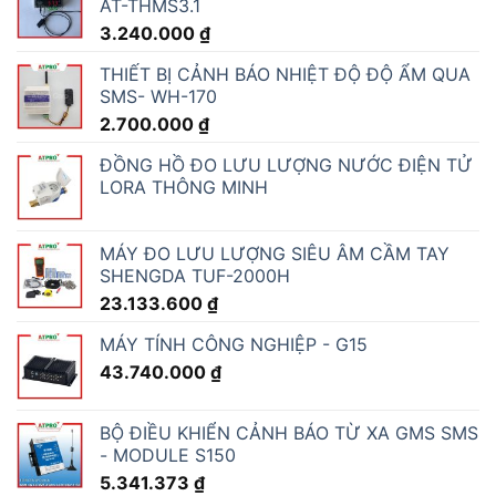
AT-THMS3.1
3.240.000
₫
THIẾT BỊ CẢNH BÁO NHIỆT ĐỘ ĐỘ ẨM QUA
SMS- WH-170
2.700.000
₫
ĐỒNG HỒ ĐO LƯU LƯỢNG NƯỚC ĐIỆN TỬ
LORA THÔNG MINH
MÁY ĐO LƯU LƯỢNG SIÊU ÂM CẦM TAY
SHENGDA TUF-2000H
23.133.600
₫
MÁY TÍNH CÔNG NGHIỆP - G15
43.740.000
₫
BỘ ĐIỀU KHIỂN CẢNH BÁO TỪ XA GMS SMS
- MODULE S150
5.341.373
₫