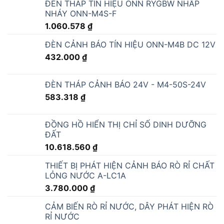
ĐÈN THÁP TÍN HIỆU ONN RYGBW NHẤP
NHÁY ONN-M4S-F
1.060.578
₫
ĐÈN CẢNH BÁO TÍN HIỆU ONN-M4B DC 12V
432.000
₫
ĐÈN THÁP CẢNH BÁO 24V - M4-50S-24V
583.318
₫
ĐỒNG HỒ HIỂN THỊ CHỈ SỐ DINH DƯỠNG
ĐẤT
10.618.560
₫
THIẾT BỊ PHÁT HIỆN CẢNH BÁO RÒ RỈ CHẤT
LỎNG NƯỚC A-LC1A
3.780.000
₫
CẢM BIẾN RÒ RỈ NƯỚC, DÂY PHÁT HIỆN RÒ
RỈ NƯỚC