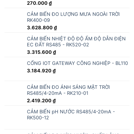
270.000
₫
CẢM BIẾN ĐO LƯỢNG MƯA NGOÀI TRỜI
RK400-09
3.628.800
₫
CẢM BIẾN NHIỆT ĐỘ ĐỘ ẨM ĐỘ DẪN ĐIỆN
EC ĐẤT RS485 - RK520-02
3.315.600
₫
CỔNG IOT GATEWAY CÔNG NGHIỆP - BL110
3.184.920
₫
CẢM BIẾN ĐO ÁNH SÁNG MẶT TRỜI
RS485/4-20mA - RK210-01
2.419.200
₫
CẢM BIẾN pH NƯỚC RS485/4-20mA -
RK500-12