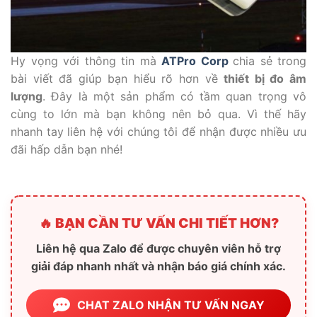
Hy vọng với thông tin mà
ATPro Corp
chia sẻ trong
bài viết đã giúp bạn hiểu rõ hơn về
thiết bị đo âm
lượng
. Đây là một sản phẩm có tầm quan trọng vô
cùng to lớn mà bạn không nên bỏ qua. Vì thế hãy
nhanh tay liên hệ với chúng tôi để nhận được nhiều ưu
đãi hấp dẫn bạn nhé!
🔥 BẠN CẦN TƯ VẤN CHI TIẾT HƠN?
Liên hệ qua Zalo để được chuyên viên hỗ trợ
giải đáp nhanh nhất và nhận báo giá chính xác.
CHAT ZALO NHẬN TƯ VẤN NGAY