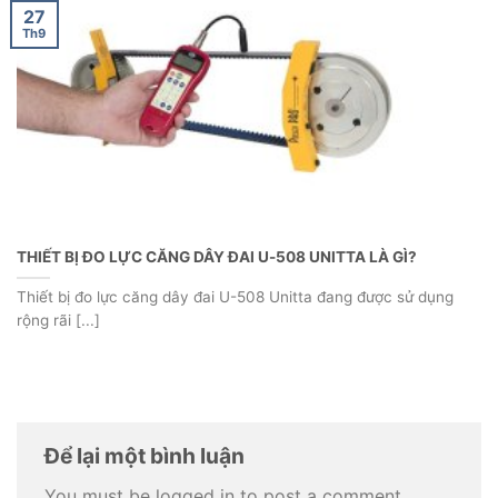
27
Th9
THIẾT BỊ ĐO LỰC CĂNG DÂY ĐAI U-508 UNITTA LÀ GÌ?
Thiết bị đo lực căng dây đai U-508 Unitta đang được sử dụng
rộng rãi [...]
Để lại một bình luận
You must be logged in to post a comment.