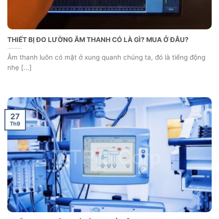
THIẾT BỊ ĐO LƯỜNG ÂM THANH CÓ LÀ GÌ? MUA Ở ĐÂU?
Âm thanh luôn có mặt ở xung quanh chúng ta, đó là tiếng động
nhẹ [...]
27
Th9