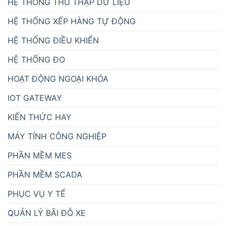
HỆ THỐNG THU THẬP DỮ LIỆU
HỆ THỐNG XẾP HÀNG TỰ ĐỘNG
HỆ THỐNG ĐIỀU KHIỂN
HỆ THỐNG ĐO
HOẠT ĐỘNG NGOẠI KHÓA
IOT GATEWAY
KIẾN THỨC HAY
MÁY TÍNH CÔNG NGHIỆP
PHẦN MỀM MES
PHẦN MỀM SCADA
PHỤC VỤ Y TẾ
QUẢN LÝ BÃI ĐỖ XE