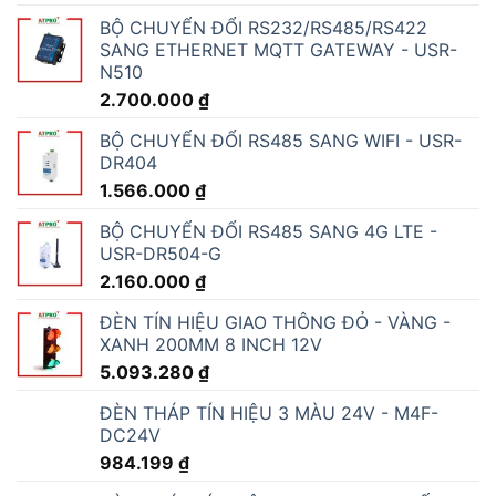
BỘ CHUYỂN ĐỔI RS232/RS485/RS422
SANG ETHERNET MQTT GATEWAY - USR-
N510
2.700.000
₫
BỘ CHUYỂN ĐỔI RS485 SANG WIFI - USR-
DR404
1.566.000
₫
BỘ CHUYỂN ĐỔI RS485 SANG 4G LTE -
USR-DR504-G
2.160.000
₫
ĐÈN TÍN HIỆU GIAO THÔNG ĐỎ - VÀNG -
XANH 200MM 8 INCH 12V
5.093.280
₫
ĐÈN THÁP TÍN HIỆU 3 MÀU 24V - M4F-
DC24V
984.199
₫