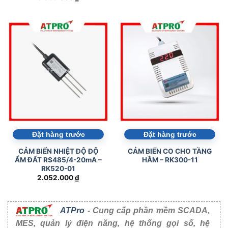
Đặt hàng trước
Đặt hàng trước
CẢM BIẾN NHIỆT ĐỘ ĐỘ
CẢM BIẾN CO CHO TẦNG
ẨM ĐẤT RS485/4-20mA –
HẦM – RK300-11
RK520-01
2.052.000
₫
ATPro
- Cung cấp phần mềm SCADA,
MES, quản lý điện năng, hệ thống gọi số, hệ