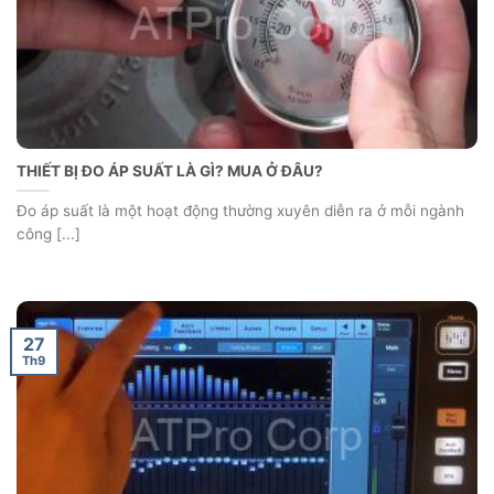
THIẾT BỊ ĐO ÁP SUẤT LÀ GÌ? MUA Ở ĐÂU?
Đo áp suất là một hoạt động thường xuyên diễn ra ở mỗi ngành
công [...]
27
Th9