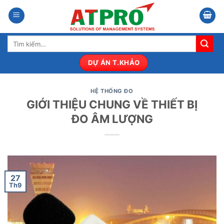
Bỏ
qua
nội
Tìm
dung
kiếm:
DỰ ÁN T.KHẢO
HỆ THỐNG ĐO
GIỚI THIỆU CHUNG VỀ THIẾT BỊ
ĐO ÂM LƯỢNG
27
Th9