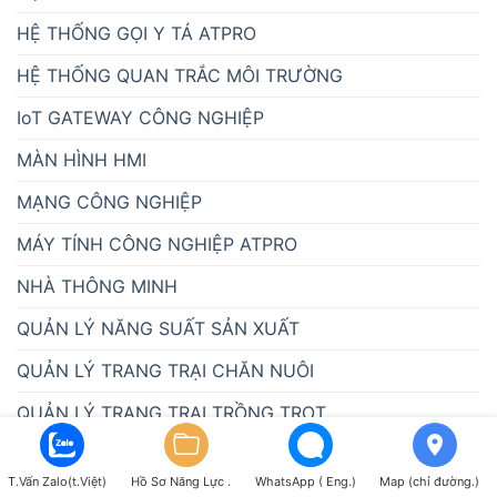
HỆ THỐNG GỌI Y TÁ ATPRO
HỆ THỐNG QUAN TRẮC MÔI TRƯỜNG
IoT GATEWAY CÔNG NGHIỆP
MÀN HÌNH HMI
MẠNG CÔNG NGHIỆP
MÁY TÍNH CÔNG NGHIỆP ATPRO
NHÀ THÔNG MINH
QUẢN LÝ NĂNG SUẤT SẢN XUẤT
QUẢN LÝ TRANG TRẠI CHĂN NUÔI
QUẢN LÝ TRANG TRẠI TRỒNG TRỌT
QUẢN LÝ ĐIỆN NĂNG
T.Vấn Zalo(t.Việt)
Hồ Sơ Năng Lực .
WhatsApp ( Eng.)
Map (chỉ đường.)