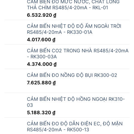
CẢM BIẾN ĐO MỨC NƯỚC, CHẤT LỎNG
THẢ CHÌM RS485/4-20mA - RKL-01
6.532.920
₫
CẢM BIẾN NHIỆT ĐỘ ĐỘ ẨM NGOÀI TRỜI
RS485/4-20mA - RK330-01A
4.017.600
₫
CẢM BIẾN CO2 TRONG NHÀ RS485/4-20mA
- RK300-03A
4.374.000
₫
CẢM BIẾN ĐO NỒNG ĐỘ BỤI RK300-02
7.625.880
₫
CẢM BIẾN NHIỆT ĐỘ HỒNG NGOẠI RK310-
03
5.188.320
₫
CẢM BIẾN ĐO ĐỘ DẪN ĐIỆN EC, ĐỘ MẶN
RS485/4-20mA - RK500-13