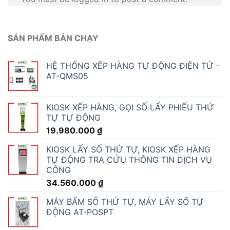
SẢN PHẨM BÁN CHẠY
HỆ THỐNG XẾP HÀNG TỰ ĐỘNG ĐIỆN TỬ -
AT-QMS05
KIOSK XẾP HÀNG, GỌI SỐ LẤY PHIẾU THỨ
TỰ TỰ ĐỘNG
19.980.000
₫
KIOSK LẤY SỐ THỨ TỰ, KIOSK XẾP HÀNG
TỰ ĐỘNG TRA CỨU THÔNG TIN DỊCH VỤ
CÔNG
34.560.000
₫
MÁY BẤM SỐ THỨ TỰ, MÁY LẤY SỐ TỰ
ĐỘNG AT-POSPT