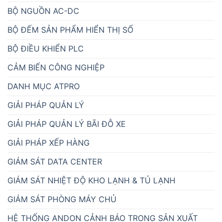
BỘ NGUỒN AC-DC
BỘ ĐẾM SẢN PHẨM HIỂN THỊ SỐ
BỘ ĐIỀU KHIỂN PLC
CẢM BIẾN CÔNG NGHIỆP
DANH MỤC ATPRO
GIẢI PHÁP QUẢN LÝ
GIẢI PHÁP QUẢN LÝ BÃI ĐỖ XE
GIẢI PHÁP XẾP HÀNG
GIÁM SÁT DATA CENTER
GIÁM SÁT NHIỆT ĐỘ KHO LẠNH & TỦ LẠNH
GIÁM SÁT PHÒNG MÁY CHỦ
HỆ THỐNG ANDON CẢNH BÁO TRONG SẢN XUẤT