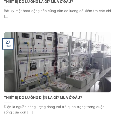
THIẾT BỊ ĐO LƯỜNG LÀ GÌ? MUA Ở ĐÂU?
Bất kỳ một hoạt động nào cũng cần đo lường để kiểm tra các chỉ
[...]
27
Th9
THIẾT BỊ ĐO LƯỜNG ĐIỆN LÀ GÌ? MUA Ở ĐÂU?
Điện là nguồn năng lượng đóng vai trò quan trọng trong cuộc
sống của con [...]