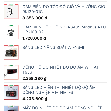
CẢM BIẾN ĐO TỐC ĐỘ GIÓ VÀ HƯỚNG GIÓ
RK120-01C
8.856.000
₫
CẢM BIẾN TỐC ĐỘ GIÓ RS485 Modbus RTU
- RK100-02
1.728.000
₫
BẢNG LED NĂNG SUẤT AT-NS-6
ĐỒNG HỒ ĐO NHIỆT ĐỘ ĐỘ ẨM WIFI AT-
T956
2.258.280
₫
BẢNG LED HIỂN THỊ NHIỆT ĐỘ ĐỘ ẨM
CÔNG NGHIỆP AT-THMT-S
4.233.600
₫
MÁY ĐO NHIỆT ĐỘ ĐỘ ẨM CÔNG NGHIỆP