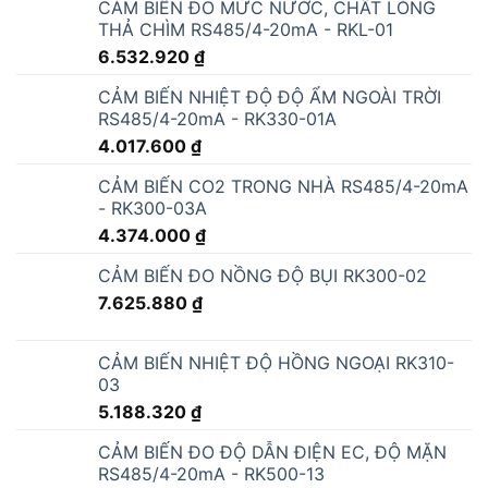
CẢM BIẾN ĐO MỨC NƯỚC, CHẤT LỎNG
THẢ CHÌM RS485/4-20mA - RKL-01
6.532.920
₫
CẢM BIẾN NHIỆT ĐỘ ĐỘ ẨM NGOÀI TRỜI
RS485/4-20mA - RK330-01A
4.017.600
₫
CẢM BIẾN CO2 TRONG NHÀ RS485/4-20mA
- RK300-03A
4.374.000
₫
CẢM BIẾN ĐO NỒNG ĐỘ BỤI RK300-02
7.625.880
₫
CẢM BIẾN NHIỆT ĐỘ HỒNG NGOẠI RK310-
03
5.188.320
₫
CẢM BIẾN ĐO ĐỘ DẪN ĐIỆN EC, ĐỘ MẶN
RS485/4-20mA - RK500-13