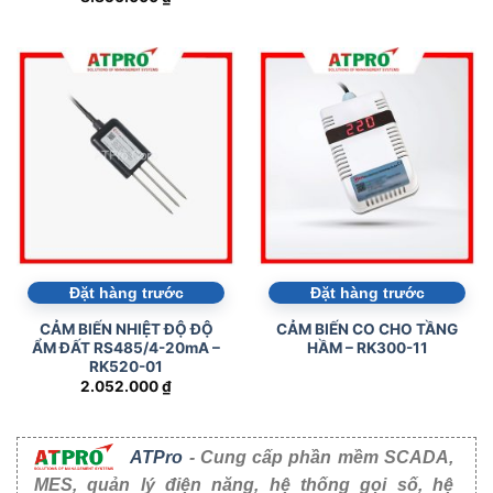
Đặt hàng trước
Đặt hàng trước
CẢM BIẾN NHIỆT ĐỘ ĐỘ
CẢM BIẾN CO CHO TẦNG
ẨM ĐẤT RS485/4-20mA –
HẦM – RK300-11
RK520-01
2.052.000
₫
ATPro
- Cung cấp phần mềm SCADA,
MES, quản lý điện năng, hệ thống gọi số, hệ