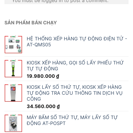
You must be logged in to post a comment.
SẢN PHẨM BÁN CHẠY
HỆ THỐNG XẾP HÀNG TỰ ĐỘNG ĐIỆN TỬ -
AT-QMS05
KIOSK XẾP HÀNG, GỌI SỐ LẤY PHIẾU THỨ
TỰ TỰ ĐỘNG
19.980.000
₫
KIOSK LẤY SỐ THỨ TỰ, KIOSK XẾP HÀNG
TỰ ĐỘNG TRA CỨU THÔNG TIN DỊCH VỤ
CÔNG
34.560.000
₫
MÁY BẤM SỐ THỨ TỰ, MÁY LẤY SỐ TỰ
ĐỘNG AT-POSPT