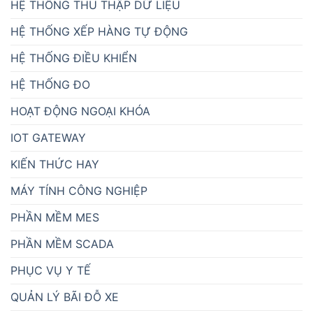
HỆ THỐNG THU THẬP DỮ LIỆU
HỆ THỐNG XẾP HÀNG TỰ ĐỘNG
HỆ THỐNG ĐIỀU KHIỂN
HỆ THỐNG ĐO
HOẠT ĐỘNG NGOẠI KHÓA
IOT GATEWAY
KIẾN THỨC HAY
MÁY TÍNH CÔNG NGHIỆP
PHẦN MỀM MES
PHẦN MỀM SCADA
PHỤC VỤ Y TẾ
QUẢN LÝ BÃI ĐỖ XE