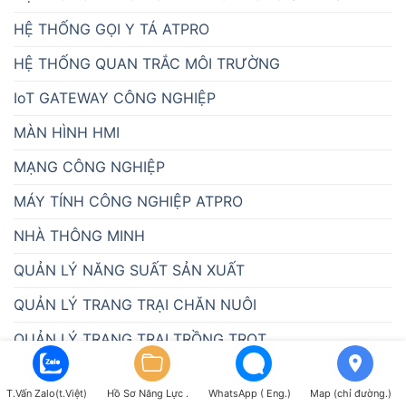
HỆ THỐNG GỌI Y TÁ ATPRO
HỆ THỐNG QUAN TRẮC MÔI TRƯỜNG
IoT GATEWAY CÔNG NGHIỆP
MÀN HÌNH HMI
MẠNG CÔNG NGHIỆP
MÁY TÍNH CÔNG NGHIỆP ATPRO
NHÀ THÔNG MINH
QUẢN LÝ NĂNG SUẤT SẢN XUẤT
QUẢN LÝ TRANG TRẠI CHĂN NUÔI
QUẢN LÝ TRANG TRẠI TRỒNG TRỌT
QUẢN LÝ ĐIỆN NĂNG
T.Vấn Zalo(t.Việt)
Hồ Sơ Năng Lực .
WhatsApp ( Eng.)
Map (chỉ đường.)