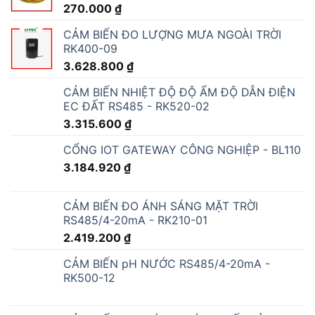
270.000
₫
CẢM BIẾN ĐO LƯỢNG MƯA NGOÀI TRỜI
RK400-09
3.628.800
₫
CẢM BIẾN NHIỆT ĐỘ ĐỘ ẨM ĐỘ DẪN ĐIỆN
EC ĐẤT RS485 - RK520-02
3.315.600
₫
CỔNG IOT GATEWAY CÔNG NGHIỆP - BL110
3.184.920
₫
CẢM BIẾN ĐO ÁNH SÁNG MẶT TRỜI
RS485/4-20mA - RK210-01
2.419.200
₫
CẢM BIẾN pH NƯỚC RS485/4-20mA -
RK500-12