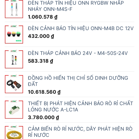
ĐÈN THÁP TÍN HIỆU ONN RYGBW NHẤP
NHÁY ONN-M4S-F
1.060.578
₫
ĐÈN CẢNH BÁO TÍN HIỆU ONN-M4B DC 12V
432.000
₫
ĐÈN THÁP CẢNH BÁO 24V - M4-50S-24V
583.318
₫
ĐỒNG HỒ HIỂN THỊ CHỈ SỐ DINH DƯỠNG
ĐẤT
10.618.560
₫
THIẾT BỊ PHÁT HIỆN CẢNH BÁO RÒ RỈ CHẤT
LỎNG NƯỚC A-LC1A
3.780.000
₫
CẢM BIẾN RÒ RỈ NƯỚC, DÂY PHÁT HIỆN RÒ
RỈ NƯỚC