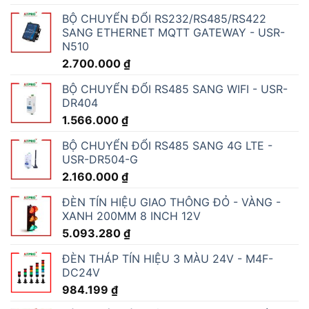
BỘ CHUYỂN ĐỔI RS232/RS485/RS422
SANG ETHERNET MQTT GATEWAY - USR-
N510
2.700.000
₫
BỘ CHUYỂN ĐỔI RS485 SANG WIFI - USR-
DR404
1.566.000
₫
BỘ CHUYỂN ĐỔI RS485 SANG 4G LTE -
USR-DR504-G
2.160.000
₫
ĐÈN TÍN HIỆU GIAO THÔNG ĐỎ - VÀNG -
XANH 200MM 8 INCH 12V
5.093.280
₫
ĐÈN THÁP TÍN HIỆU 3 MÀU 24V - M4F-
DC24V
984.199
₫