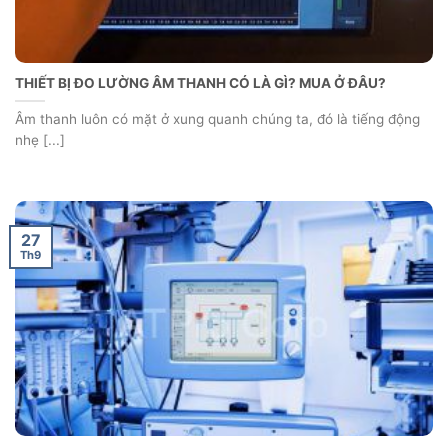
THIẾT BỊ ĐO LƯỜNG ÂM THANH CÓ LÀ GÌ? MUA Ở ĐÂU?
Âm thanh luôn có mặt ở xung quanh chúng ta, đó là tiếng động
nhẹ [...]
27
Th9