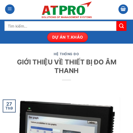
Bỏ
qua
nội
Tìm
dung
kiếm:
DỰ ÁN T.KHẢO
HỆ THỐNG ĐO
GIỚI THIỆU VỀ THIẾT BỊ ĐO ÂM
THANH
27
Th9