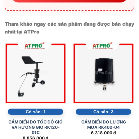
Tham khảo ngay các sản phẩm đang được bán chạy
nhất tại ATPro
Có sẵn:
1
Có sẵn:
3
CẢM BIẾN ĐO TỐC ĐỘ GIÓ
CẢM BIẾN ĐO LƯỢNG
VÀ HƯỚNG GIÓ RK120-
MƯA RK400-04
01C
6.318.000
₫
8.856.000
₫