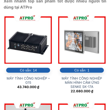
Xem nhanh top sản phẩm tốt được nhiều người tin
dùng tại ATPro
Có sẵn:
14
Có sẵn:
1
MÁY TÍNH CÔNG NGHIỆP –
MÁY TÍNH CÔNG NGHIỆP
G15
MÀN HÌNH CẢM ỨNG
SENKE SK-17A
43.740.000
₫
22.680.000
₫