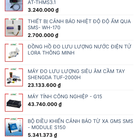
AT-THMS3.1
3.240.000
₫
THIẾT BỊ CẢNH BÁO NHIỆT ĐỘ ĐỘ ẨM QUA
SMS- WH-170
2.700.000
₫
ĐỒNG HỒ ĐO LƯU LƯỢNG NƯỚC ĐIỆN TỬ
LORA THÔNG MINH
MÁY ĐO LƯU LƯỢNG SIÊU ÂM CẦM TAY
SHENGDA TUF-2000H
23.133.600
₫
MÁY TÍNH CÔNG NGHIỆP - G15
43.740.000
₫
BỘ ĐIỀU KHIỂN CẢNH BÁO TỪ XA GMS SMS
- MODULE S150
5.341.373
₫