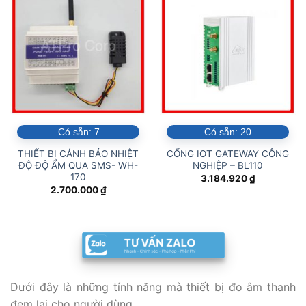
Có sẵn:
7
Có sẵn:
20
THIẾT BỊ CẢNH BÁO NHIỆT
CỔNG IOT GATEWAY CÔNG
ĐỘ ĐỘ ẨM QUA SMS- WH-
NGHIỆP – BL110
170
3.184.920
₫
2.700.000
₫
Dưới đây là những tính năng mà thiết bị đo âm thanh
đem lại cho người dùng