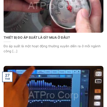
THIẾT BỊ ĐO ÁP SUẤT LÀ GÌ? MUA Ở ĐÂU?
Đo áp suất là một hoạt động thường xuyên diễn ra ở mỗi ngành
công [...]
27
Th9