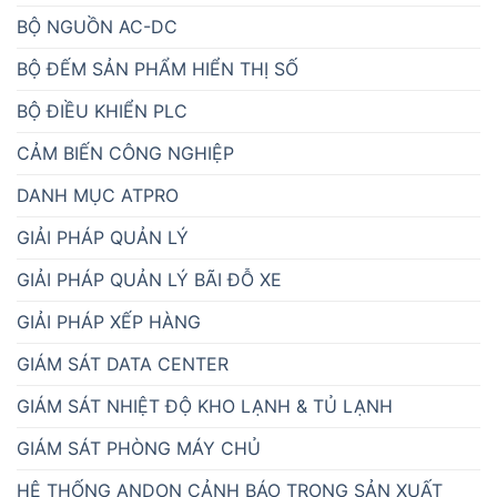
BỘ NGUỒN AC-DC
BỘ ĐẾM SẢN PHẨM HIỂN THỊ SỐ
BỘ ĐIỀU KHIỂN PLC
CẢM BIẾN CÔNG NGHIỆP
DANH MỤC ATPRO
GIẢI PHÁP QUẢN LÝ
GIẢI PHÁP QUẢN LÝ BÃI ĐỖ XE
GIẢI PHÁP XẾP HÀNG
GIÁM SÁT DATA CENTER
GIÁM SÁT NHIỆT ĐỘ KHO LẠNH & TỦ LẠNH
GIÁM SÁT PHÒNG MÁY CHỦ
HỆ THỐNG ANDON CẢNH BÁO TRONG SẢN XUẤT