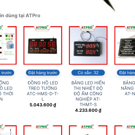
in dùng tại ATPro
 trước
Đặt hàng trước
Có sẵn:
32
Đặt hàn
HỐNG
ĐỒNG HỒ LED
BẢNG LED HIỂN
BẢNG
Ồ LED
TREO TƯỜNG
THỊ NHIỆT ĐỘ
NĂNG
 THỜI
ATC-HMS-D-T-
ĐỘ ẨM CÔNG
AT-N
AN
L
NGHIỆP AT-
THMT-S
5.043.600
₫
4.233.600
₫