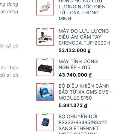
ĐỒNG HỒ ĐO LƯU
ông dụng
LƯỢNG NƯỚC ĐIỆN
 bạn cùng
TỬ LORA THÔNG
MINH
MÁY ĐO LƯU LƯỢNG
SIÊU ÂM CẦM TAY
SHENGDA TUF-2000H
ết kế để
23.133.600
₫
MÁY TÍNH CÔNG
NGHIỆP - G15
 đo điện
43.740.000
₫
cứ ai có
BỘ ĐIỀU KHIỂN CẢNH
BÁO TỪ XA GMS SMS -
MODULE S150
5.341.373
₫
BỘ CHUYỂN ĐỔI
RS232/RS485/RS422
SANG ETHERNET