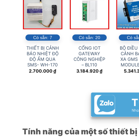
Có sẵn:
7
Có sẵn:
20
Có sẵ
THIẾT BỊ CẢNH
CỔNG IOT
BỘ ĐIỀU
BÁO NHIỆT ĐỘ
GATEWAY
CẢNH B
ĐỘ ẨM QUA
CÔNG NGHIỆP
XA GMS 
SMS- WH-170
– BL110
MODULE
2.700.000
₫
3.184.920
₫
5.341.
Tính năng của một số thiết bị