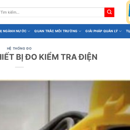
ìm
iếm:
 BỊ NGÀNH NƯỚC
QUAN TRẮC MÔI TRƯỜNG
GIẢI PHÁP QUẢN LÝ
T
HỆ THỐNG ĐO
HIẾT BỊ ĐO KIỂM TRA ĐIỆN