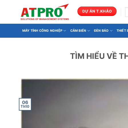
Bỏ
qua
T
DỰ ÁN T.KHẢO
k
nội
dung
MÁY TÍNH CÔNG NGHIỆP
CẢM BIẾN
ĐÈN BÁO
THIẾT
TÌM HIỂU VỀ T
06
Th10