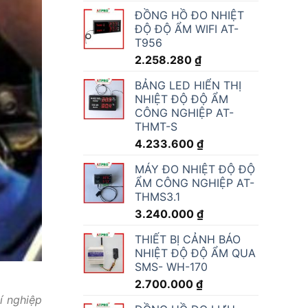
ĐỒNG HỒ ĐO NHIỆT
ĐỘ ĐỘ ẨM WIFI AT-
T956
2.258.280
₫
BẢNG LED HIỂN THỊ
NHIỆT ĐỘ ĐỘ ẨM
CÔNG NGHIỆP AT-
THMT-S
4.233.600
₫
MÁY ĐO NHIỆT ĐỘ ĐỘ
ẨM CÔNG NGHIỆP AT-
THMS3.1
3.240.000
₫
THIẾT BỊ CẢNH BÁO
NHIỆT ĐỘ ĐỘ ẨM QUA
SMS- WH-170
2.700.000
₫
í nghiệp