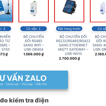
n:
3
Có sẵn:
1
Đặt hàng trước
Có s
 KHIỂN
BỘ CHUYỂN
BỘ CHUYỂN ĐỔI
BỘ C
ÁO TỪ
ĐỔI RS485
RS232/RS485/RS422
ĐỔI R
SMS –
SANG WIFI –
SANG ETHERNET
SANG 4G
 S150
USR-DR404
MQTT GATEWAY –
USR-D
USR-N510
373
₫
1.566.000
₫
2.160
2.700.000
₫
 đo kiểm tra điện