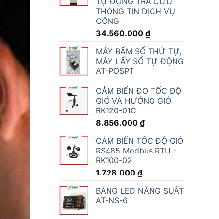
TỰ ĐỘNG TRA CỨU
THÔNG TIN DỊCH VỤ
CÔNG
34.560.000
₫
MÁY BẤM SỐ THỨ TỰ,
MÁY LẤY SỐ TỰ ĐỘNG
AT-POSPT
CẢM BIẾN ĐO TỐC ĐỘ
GIÓ VÀ HƯỚNG GIÓ
RK120-01C
8.856.000
₫
CẢM BIẾN TỐC ĐỘ GIÓ
RS485 Modbus RTU -
RK100-02
1.728.000
₫
BẢNG LED NĂNG SUẤT
AT-NS-6