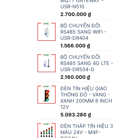
MQTT GATEWAY -
USR-N510
2.700.000
₫
BỘ CHUYỂN ĐỔI
RS485 SANG WIFI -
USR-DR404
1.566.000
₫
BỘ CHUYỂN ĐỔI
RS485 SANG 4G LTE -
USR-DR504-G
2.160.000
₫
ĐÈN TÍN HIỆU GIAO
THÔNG ĐỎ - VÀNG -
XANH 200MM 8 INCH
12V
5.093.280
₫
ĐÈN THÁP TÍN HIỆU 3
MÀU 24V - M4F-