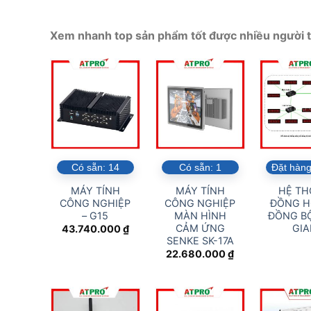
Xem nhanh top sản phẩm tốt được nhiều người t
Có sẵn:
14
Có sẵn:
1
Đặt hàng
MÁY TÍNH
MÁY TÍNH
HỆ T
CÔNG NGHIỆP
CÔNG NGHIỆP
ĐỒNG H
– G15
MÀN HÌNH
ĐỒNG BỘ
CẢM ỨNG
GI
43.740.000
₫
SENKE SK-17A
22.680.000
₫