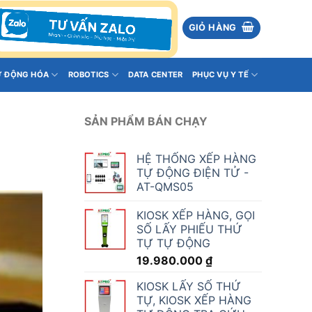
GIỎ HÀNG
Ự ĐỘNG HÓA
ROBOTICS
DATA CENTER
PHỤC VỤ Y TẾ
SẢN PHẨM BÁN CHẠY
HỆ THỐNG XẾP HÀNG
TỰ ĐỘNG ĐIỆN TỬ -
AT-QMS05
KIOSK XẾP HÀNG, GỌI
SỐ LẤY PHIẾU THỨ
TỰ TỰ ĐỘNG
19.980.000
₫
KIOSK LẤY SỐ THỨ
TỰ, KIOSK XẾP HÀNG