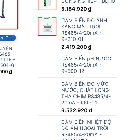
CÔNG NGHIỆP - BL110
3.184.920
₫
CẢM BIẾN ĐO ÁNH
SÁNG MẶT TRỜI
RS485/4-20mA -
ẵn:
7
Đặt hàng trước
Đặt hàng trước
Đặt hà
RK210-01
2.419.200
₫
HUYỂN
HỆ THỐNG
HỆ THỐNG
HỆ TH
S485
GIÁM SÁT SẢN
GIÁM SÁT
HÀN
CẢM BIẾN pH NƯỚC
 LTE –
XUẤT NHÀ MÁY
CẢNH BÁO
ĐỘNG 
RS485/4-20mA -
R504-G
NHIỆT ĐỘ TỦ
– AT
RK500-12
LẠNH, KHO
.000
₫
VACCINE
CẢM BIẾN ĐO MỨC
NƯỚC, CHẤT LỎNG
THẢ CHÌM RS485/4-
20mA - RKL-01
6.532.920
₫
CẢM BIẾN NHIỆT ĐỘ
ĐỘ ẨM NGOÀI TRỜI
RS485/4-20mA -