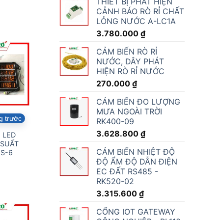
THIẾT BỊ PHÁT HIỆN
CẢNH BÁO RÒ RỈ CHẤT
LỎNG NƯỚC A-LC1A
3.780.000
₫
CẢM BIẾN RÒ RỈ
NƯỚC, DÂY PHÁT
HIỆN RÒ RỈ NƯỚC
270.000
₫
CẢM BIẾN ĐO LƯỢNG
MƯA NGOÀI TRỜI
g trước
Có sẵn:
50
Có sẵn:
2
Có s
RK400-09
3.628.800
₫
 LED
ĐỒNG HỒ ĐO
ĐỒNG HỒ NTP
MÁY Đ
 SUẤT
NHIỆT ĐỘ ĐỘ
PoE TREO
ĐỘ 
CẢM BIẾN NHIỆT ĐỘ
S-6
ẨM WIFI AT-
TƯỜNG 2,3inch
CÔNG 
ĐỘ ẨM ĐỘ DẪN ĐIỆN
T956
6 số – GTD366
AT-T
EC ĐẤT RS485 -
2.258.280
₫
9.493.200
₫
3.240
RK520-02
3.315.600
₫
CỔNG IOT GATEWAY