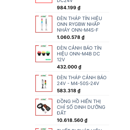
DC24V
984.199
₫
ĐÈN THÁP TÍN HIỆU
ONN RYGBW NHẤP
NHÁY ONN-M4S-F
1.060.578
₫
ĐÈN CẢNH BÁO TÍN
HIỆU ONN-M4B DC
12V
432.000
₫
ĐÈN THÁP CẢNH BÁO
24V - M4-50S-24V
583.318
₫
ĐỒNG HỒ HIỂN THỊ
CHỈ SỐ DINH DƯỠNG
ĐẤT
10.618.560
₫