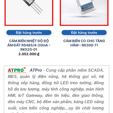
Đặt hàng trước
Đặt hàng trước
CẢM BIẾN NHIỆT ĐỘ ĐỘ
CẢM BIẾN CO CHO TẦNG
ẨM ĐẤT RS485/4-20mA –
HẦM – RK300-11
RK520-01
2.052.000
₫
ATPro
- Cung cấp phần mềm SCADA,
MES, quản lý điện năng, hệ thống gọi số, hệ
thống xếp hàng, đồng hồ LED treo tường, đồng
hồ đo lưu lượng, máy tính công nghiệp, màn hình
HMI, IoT Gateway, đèn tín hiệu, đèn giao thông,
đèn máy CNC, bộ đếm sản phẩm, bảng LED năng
suất, cảm biến công nghiệp,...uy tín chất lượng