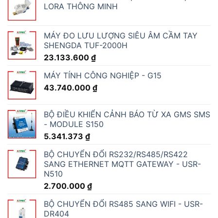
LORA THÔNG MINH
MÁY ĐO LƯU LƯỢNG SIÊU ÂM CẦM TAY
SHENGDA TUF-2000H
23.133.600
₫
MÁY TÍNH CÔNG NGHIỆP - G15
43.740.000
₫
BỘ ĐIỀU KHIỂN CẢNH BÁO TỪ XA GMS SMS
- MODULE S150
5.341.373
₫
BỘ CHUYỂN ĐỔI RS232/RS485/RS422
SANG ETHERNET MQTT GATEWAY - USR-
N510
2.700.000
₫
BỘ CHUYỂN ĐỔI RS485 SANG WIFI - USR-
DR404