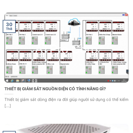
30
Th8
THIẾT BỊ GIÁM SÁT NGUỒN ĐIỆN CÓ TÍNH NĂNG GÌ?
Thiết bị giám sát dòng điện ra đời giúp người sử dụng có thể kiểm
[...]