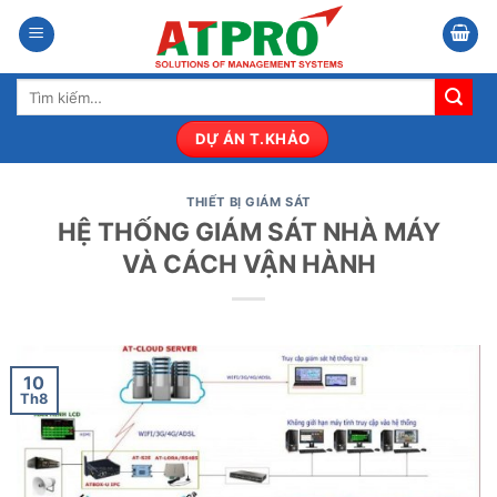
Bỏ
qua
nội
Tìm
dung
kiếm:
DỰ ÁN T.KHẢO
THIẾT BỊ GIÁM SÁT
HỆ THỐNG GIÁM SÁT NHÀ MÁY
VÀ CÁCH VẬN HÀNH
10
Th8