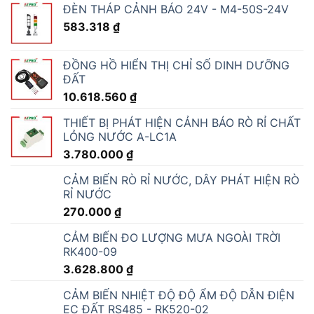
ĐÈN THÁP CẢNH BÁO 24V - M4-50S-24V
583.318
₫
ĐỒNG HỒ HIỂN THỊ CHỈ SỐ DINH DƯỠNG
ĐẤT
10.618.560
₫
THIẾT BỊ PHÁT HIỆN CẢNH BÁO RÒ RỈ CHẤT
LỎNG NƯỚC A-LC1A
3.780.000
₫
CẢM BIẾN RÒ RỈ NƯỚC, DÂY PHÁT HIỆN RÒ
RỈ NƯỚC
270.000
₫
CẢM BIẾN ĐO LƯỢNG MƯA NGOÀI TRỜI
RK400-09
3.628.800
₫
CẢM BIẾN NHIỆT ĐỘ ĐỘ ẨM ĐỘ DẪN ĐIỆN
EC ĐẤT RS485 - RK520-02