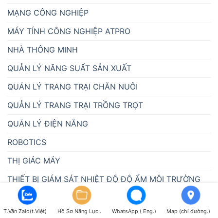
MẠNG CÔNG NGHIỆP
MÁY TÍNH CÔNG NGHIỆP ATPRO
NHÀ THÔNG MINH
QUẢN LÝ NĂNG SUẤT SẢN XUẤT
QUẢN LÝ TRANG TRẠI CHĂN NUÔI
QUẢN LÝ TRANG TRẠI TRỒNG TRỌT
QUẢN LÝ ĐIỆN NĂNG
ROBOTICS
THỊ GIÁC MÁY
THIẾT BỊ GIÁM SÁT NHIỆT ĐỘ ĐỘ ẨM MÔI TRƯỜNG
VALVE-THIẾT BỊ NGÀNH NƯỚC
T.Vấn Zalo(t.Việt)
Hồ Sơ Năng Lực .
WhatsApp ( Eng.)
Map (chỉ đường.)
ĐÈN BÁO CÔNG NGHIỆP