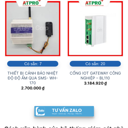
Có sẵn:
7
Có sẵn:
20
THIẾT BỊ CẢNH BÁO NHIỆT
CỔNG IOT GATEWAY CÔNG
ĐỘ ĐỘ ẨM QUA SMS- WH-
NGHIỆP – BL110
170
3.184.920
₫
2.700.000
₫