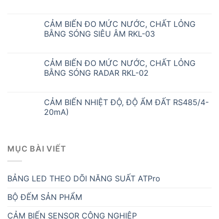
CẢM BIẾN ĐO MỨC NƯỚC, CHẤT LỎNG
BẰNG SÓNG SIÊU ÂM RKL-03
CẢM BIẾN ĐO MỨC NƯỚC, CHẤT LỎNG
BẰNG SÓNG RADAR RKL-02
CẢM BIẾN NHIỆT ĐỘ, ĐỘ ẨM ĐẤT RS485/4-
20mA)
MỤC BÀI VIẾT
BẢNG LED THEO DÕI NĂNG SUẤT ATPro
BỘ ĐẾM SẢN PHẨM
CẢM BIẾN SENSOR CÔNG NGHIỆP