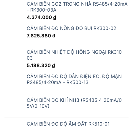
CẢM BIẾN CO2 TRONG NHÀ RS485/4-20mA
- RK300-03A
4.374.000
₫
CẢM BIẾN ĐO NỒNG ĐỘ BỤI RK300-02
7.625.880
₫
CẢM BIẾN NHIỆT ĐỘ HỒNG NGOẠI RK310-
03
5.188.320
₫
CẢM BIẾN ĐO ĐỘ DẪN ĐIỆN EC, ĐỘ MẶN
RS485/4-20mA - RK500-13
CẢM BIẾN ĐO KHÍ NH3 (RS485 4-20mA/0-
5V/0-10V)
CẢM BIẾN ĐO ĐỘ ẨM ĐẤT RK510-01