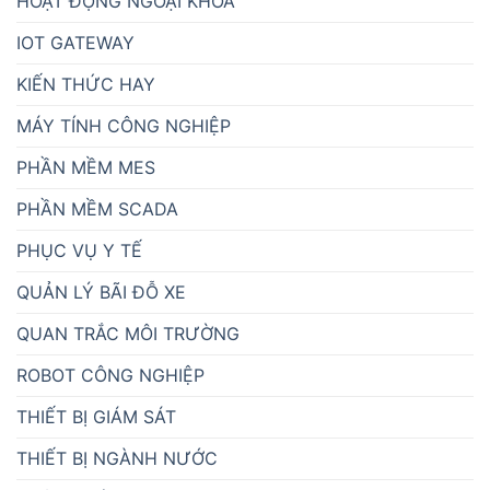
HOẠT ĐỘNG NGOẠI KHÓA
IOT GATEWAY
KIẾN THỨC HAY
MÁY TÍNH CÔNG NGHIỆP
PHẦN MỀM MES
PHẦN MỀM SCADA
PHỤC VỤ Y TẾ
QUẢN LÝ BÃI ĐỖ XE
QUAN TRẮC MÔI TRƯỜNG
ROBOT CÔNG NGHIỆP
THIẾT BỊ GIÁM SÁT
THIẾT BỊ NGÀNH NƯỚC