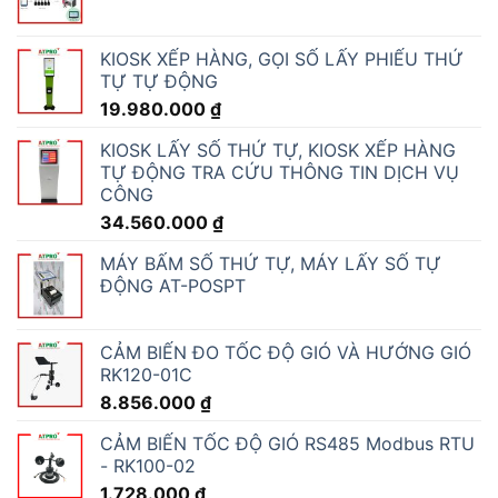
KIOSK XẾP HÀNG, GỌI SỐ LẤY PHIẾU THỨ
TỰ TỰ ĐỘNG
19.980.000
₫
KIOSK LẤY SỐ THỨ TỰ, KIOSK XẾP HÀNG
TỰ ĐỘNG TRA CỨU THÔNG TIN DỊCH VỤ
CÔNG
34.560.000
₫
MÁY BẤM SỐ THỨ TỰ, MÁY LẤY SỐ TỰ
ĐỘNG AT-POSPT
CẢM BIẾN ĐO TỐC ĐỘ GIÓ VÀ HƯỚNG GIÓ
RK120-01C
8.856.000
₫
CẢM BIẾN TỐC ĐỘ GIÓ RS485 Modbus RTU
- RK100-02
1.728.000
₫