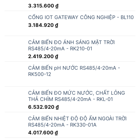
3.315.600
₫
CỔNG IOT GATEWAY CÔNG NGHIỆP - BL110
3.184.920
₫
CẢM BIẾN ĐO ÁNH SÁNG MẶT TRỜI
RS485/4-20mA - RK210-01
2.419.200
₫
CẢM BIẾN pH NƯỚC RS485/4-20mA -
RK500-12
CẢM BIẾN ĐO MỨC NƯỚC, CHẤT LỎNG
THẢ CHÌM RS485/4-20mA - RKL-01
6.532.920
₫
CẢM BIẾN NHIỆT ĐỘ ĐỘ ẨM NGOÀI TRỜI
RS485/4-20mA - RK330-01A
4.017.600
₫