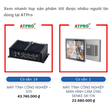
Xem nhanh top sản phẩm tốt được nhiều người tin
dùng tại ATPro
Có sẵn:
14
Có sẵn:
1
MÁY TÍNH CÔNG NGHIỆP –
MÁY TÍNH CÔNG NGHIỆP
G15
MÀN HÌNH CẢM ỨNG
SENKE SK-17A
43.740.000
₫
22.680.000
₫