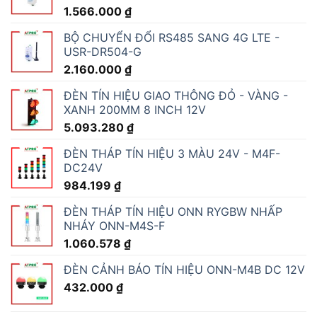
1.566.000
₫
BỘ CHUYỂN ĐỔI RS485 SANG 4G LTE -
USR-DR504-G
2.160.000
₫
ĐÈN TÍN HIỆU GIAO THÔNG ĐỎ - VÀNG -
XANH 200MM 8 INCH 12V
5.093.280
₫
ĐÈN THÁP TÍN HIỆU 3 MÀU 24V - M4F-
DC24V
984.199
₫
ĐÈN THÁP TÍN HIỆU ONN RYGBW NHẤP
NHÁY ONN-M4S-F
1.060.578
₫
ĐÈN CẢNH BÁO TÍN HIỆU ONN-M4B DC 12V
432.000
₫