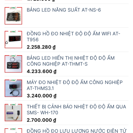
BẢNG LED NĂNG SUẤT AT-NS-6
ĐỒNG HỒ ĐO NHIỆT ĐỘ ĐỘ ẨM WIFI AT-
T956
2.258.280
₫
BẢNG LED HIỂN THỊ NHIỆT ĐỘ ĐỘ ẨM
CÔNG NGHIỆP AT-THMT-S
4.233.600
₫
MÁY ĐO NHIỆT ĐỘ ĐỘ ẨM CÔNG NGHIỆP
AT-THMS3.1
3.240.000
₫
THIẾT BỊ CẢNH BÁO NHIỆT ĐỘ ĐỘ ẨM QUA
SMS- WH-170
2.700.000
₫
ĐỒNG HỒ ĐO LƯU LƯỢNG NƯỚC ĐIỆN TỬ