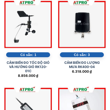
Có sẵn:
1
Có sẵn:
3
CẢM BIẾN ĐO TỐC ĐỘ GIÓ
CẢM BIẾN ĐO LƯỢNG
VÀ HƯỚNG GIÓ RK120-
MƯA RK400-04
01C
6.318.000
₫
8.856.000
₫