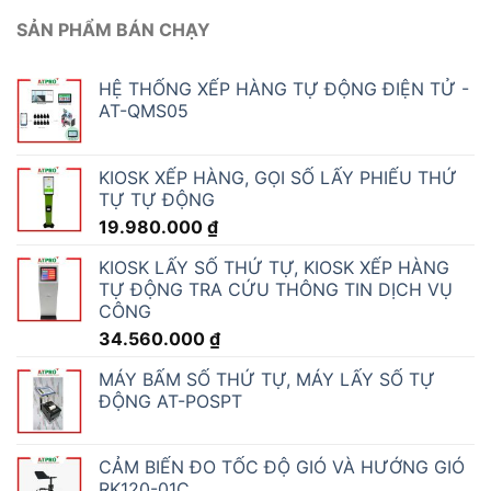
SẢN PHẨM BÁN CHẠY
HỆ THỐNG XẾP HÀNG TỰ ĐỘNG ĐIỆN TỬ -
AT-QMS05
KIOSK XẾP HÀNG, GỌI SỐ LẤY PHIẾU THỨ
TỰ TỰ ĐỘNG
19.980.000
₫
KIOSK LẤY SỐ THỨ TỰ, KIOSK XẾP HÀNG
TỰ ĐỘNG TRA CỨU THÔNG TIN DỊCH VỤ
CÔNG
34.560.000
₫
MÁY BẤM SỐ THỨ TỰ, MÁY LẤY SỐ TỰ
ĐỘNG AT-POSPT
CẢM BIẾN ĐO TỐC ĐỘ GIÓ VÀ HƯỚNG GIÓ
RK120-01C