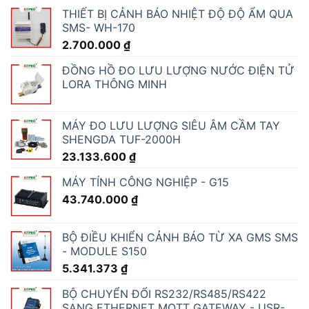
THIẾT BỊ CẢNH BÁO NHIỆT ĐỘ ĐỘ ẨM QUA
SMS- WH-170
2.700.000
₫
ĐỒNG HỒ ĐO LƯU LƯỢNG NƯỚC ĐIỆN TỬ
LORA THÔNG MINH
MÁY ĐO LƯU LƯỢNG SIÊU ÂM CẦM TAY
SHENGDA TUF-2000H
23.133.600
₫
MÁY TÍNH CÔNG NGHIỆP - G15
43.740.000
₫
BỘ ĐIỀU KHIỂN CẢNH BÁO TỪ XA GMS SMS
- MODULE S150
5.341.373
₫
BỘ CHUYỂN ĐỔI RS232/RS485/RS422
SANG ETHERNET MQTT GATEWAY - USR-