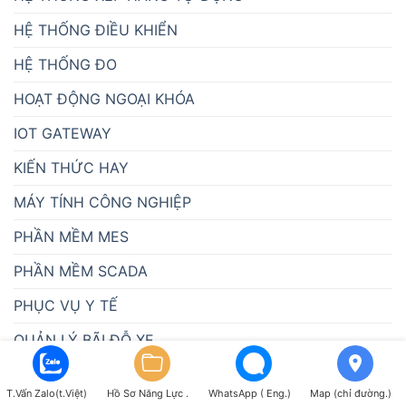
HỆ THỐNG ĐIỀU KHIỂN
HỆ THỐNG ĐO
HOẠT ĐỘNG NGOẠI KHÓA
IOT GATEWAY
KIẾN THỨC HAY
MÁY TÍNH CÔNG NGHIỆP
PHẦN MỀM MES
PHẦN MỀM SCADA
PHỤC VỤ Y TẾ
QUẢN LÝ BÃI ĐỖ XE
QUAN TRẮC MÔI TRƯỜNG
T.Vấn Zalo(t.Việt)
Hồ Sơ Năng Lực .
WhatsApp ( Eng.)
Map (chỉ đường.)