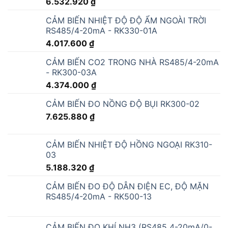
6.532.920
₫
CẢM BIẾN NHIỆT ĐỘ ĐỘ ẨM NGOÀI TRỜI
RS485/4-20mA - RK330-01A
4.017.600
₫
CẢM BIẾN CO2 TRONG NHÀ RS485/4-20mA
- RK300-03A
4.374.000
₫
CẢM BIẾN ĐO NỒNG ĐỘ BỤI RK300-02
7.625.880
₫
CẢM BIẾN NHIỆT ĐỘ HỒNG NGOẠI RK310-
03
5.188.320
₫
CẢM BIẾN ĐO ĐỘ DẪN ĐIỆN EC, ĐỘ MẶN
RS485/4-20mA - RK500-13
CẢM BIẾN ĐO KHÍ NH3 (RS485 4-20mA/0-