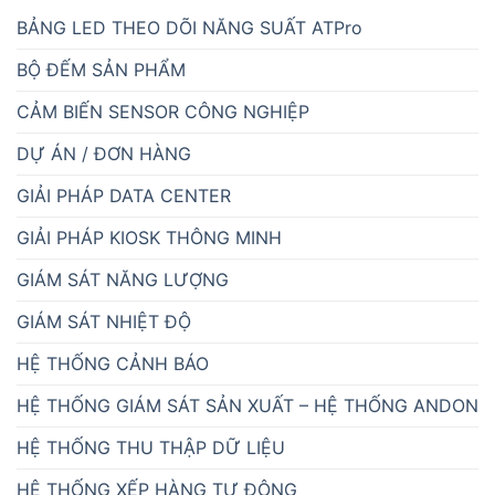
BẢNG LED THEO DÕI NĂNG SUẤT ATPro
BỘ ĐẾM SẢN PHẨM
CẢM BIẾN SENSOR CÔNG NGHIỆP
DỰ ÁN / ĐƠN HÀNG
GIẢI PHÁP DATA CENTER
GIẢI PHÁP KIOSK THÔNG MINH
GIÁM SÁT NĂNG LƯỢNG
GIÁM SÁT NHIỆT ĐỘ
HỆ THỐNG CẢNH BÁO
HỆ THỐNG GIÁM SÁT SẢN XUẤT – HỆ THỐNG ANDON
HỆ THỐNG THU THẬP DỮ LIỆU
HỆ THỐNG XẾP HÀNG TỰ ĐỘNG