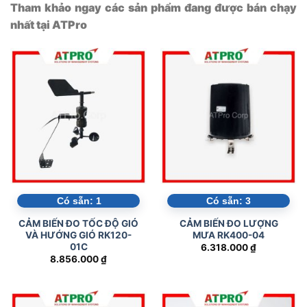
Tham khảo ngay các sản phẩm đang được bán chạy
nhất tại ATPro
Có sẵn:
1
Có sẵn:
3
CẢM BIẾN ĐO TỐC ĐỘ GIÓ
CẢM BIẾN ĐO LƯỢNG
VÀ HƯỚNG GIÓ RK120-
MƯA RK400-04
01C
6.318.000
₫
8.856.000
₫