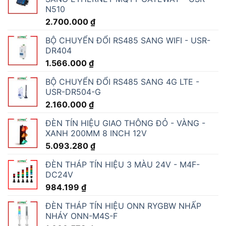
N510
2.700.000
₫
BỘ CHUYỂN ĐỔI RS485 SANG WIFI - USR-
DR404
1.566.000
₫
BỘ CHUYỂN ĐỔI RS485 SANG 4G LTE -
USR-DR504-G
2.160.000
₫
ĐÈN TÍN HIỆU GIAO THÔNG ĐỎ - VÀNG -
XANH 200MM 8 INCH 12V
5.093.280
₫
ĐÈN THÁP TÍN HIỆU 3 MÀU 24V - M4F-
DC24V
984.199
₫
ĐÈN THÁP TÍN HIỆU ONN RYGBW NHẤP
NHÁY ONN-M4S-F