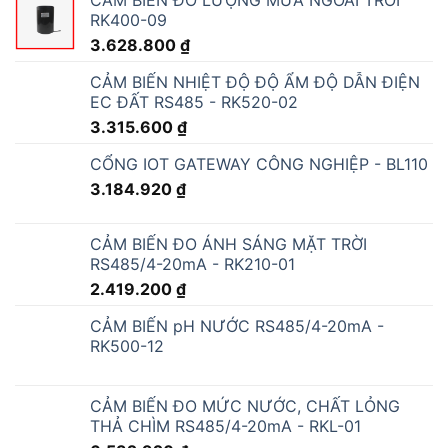
RK400-09
3.628.800
₫
CẢM BIẾN NHIỆT ĐỘ ĐỘ ẨM ĐỘ DẪN ĐIỆN
EC ĐẤT RS485 - RK520-02
3.315.600
₫
CỔNG IOT GATEWAY CÔNG NGHIỆP - BL110
3.184.920
₫
CẢM BIẾN ĐO ÁNH SÁNG MẶT TRỜI
RS485/4-20mA - RK210-01
2.419.200
₫
CẢM BIẾN pH NƯỚC RS485/4-20mA -
RK500-12
CẢM BIẾN ĐO MỨC NƯỚC, CHẤT LỎNG
THẢ CHÌM RS485/4-20mA - RKL-01