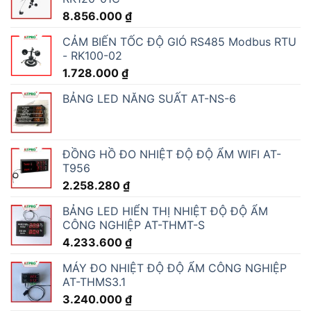
8.856.000
₫
CẢM BIẾN TỐC ĐỘ GIÓ RS485 Modbus RTU
- RK100-02
1.728.000
₫
BẢNG LED NĂNG SUẤT AT-NS-6
ĐỒNG HỒ ĐO NHIỆT ĐỘ ĐỘ ẨM WIFI AT-
T956
2.258.280
₫
BẢNG LED HIỂN THỊ NHIỆT ĐỘ ĐỘ ẨM
CÔNG NGHIỆP AT-THMT-S
4.233.600
₫
MÁY ĐO NHIỆT ĐỘ ĐỘ ẨM CÔNG NGHIỆP
AT-THMS3.1
3.240.000
₫