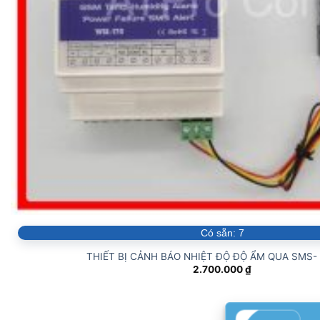
Có sẵn:
7
THIẾT BỊ CẢNH BÁO NHIỆT ĐỘ ĐỘ ẨM QUA SMS-
2.700.000
₫