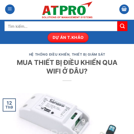
Bỏ
qua
nội
Tìm
dung
kiếm:
DỰ ÁN T.KHẢO
HỆ THỐNG ĐIỀU KHIỂN
,
THIẾT BỊ GIÁM SÁT
MUA THIẾT BỊ ĐIỀU KHIỂN QUA
WIFI Ở ĐÂU?
12
Th9