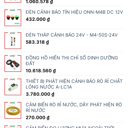
1.060.578
₫
ĐÈN CẢNH BÁO TÍN HIỆU ONN-M4B DC 12V
432.000
₫
ĐÈN THÁP CẢNH BÁO 24V - M4-50S-24V
583.318
₫
ĐỒNG HỒ HIỂN THỊ CHỈ SỐ DINH DƯỠNG
ĐẤT
10.618.560
₫
THIẾT BỊ PHÁT HIỆN CẢNH BÁO RÒ RỈ CHẤT
LỎNG NƯỚC A-LC1A
3.780.000
₫
CẢM BIẾN RÒ RỈ NƯỚC, DÂY PHÁT HIỆN RÒ
RỈ NƯỚC
270.000
₫
CẢM BIẾN ĐO LƯỢNG MƯA NGOÀI TRỜI