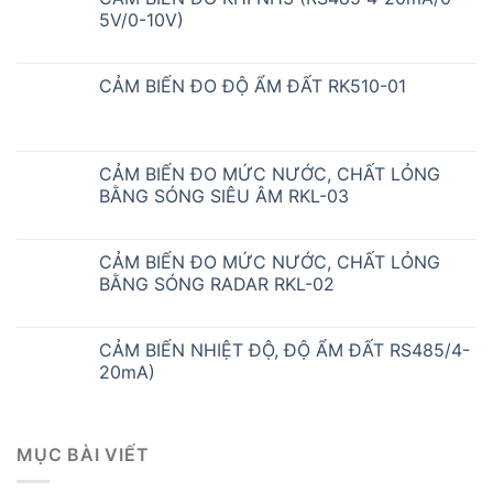
5V/0-10V)
CẢM BIẾN ĐO ĐỘ ẨM ĐẤT RK510-01
CẢM BIẾN ĐO MỨC NƯỚC, CHẤT LỎNG
BẰNG SÓNG SIÊU ÂM RKL-03
CẢM BIẾN ĐO MỨC NƯỚC, CHẤT LỎNG
BẰNG SÓNG RADAR RKL-02
CẢM BIẾN NHIỆT ĐỘ, ĐỘ ẨM ĐẤT RS485/4-
20mA)
MỤC BÀI VIẾT