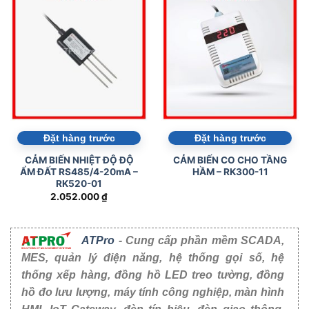
Đặt hàng trước
Đặt hàng trước
CẢM BIẾN NHIỆT ĐỘ ĐỘ
CẢM BIẾN CO CHO TẦNG
ẨM ĐẤT RS485/4-20mA –
HẦM – RK300-11
RK520-01
2.052.000
₫
ATPro
- Cung cấp phần mềm SCADA,
MES, quản lý điện năng, hệ thống gọi số, hệ
thống xếp hàng, đồng hồ LED treo tường, đồng
hồ đo lưu lượng, máy tính công nghiệp, màn hình