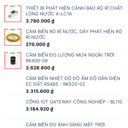
THIẾT BỊ PHÁT HIỆN CẢNH BÁO RÒ RỈ CHẤT
LỎNG NƯỚC A-LC1A
3.780.000
₫
CẢM BIẾN RÒ RỈ NƯỚC, DÂY PHÁT HIỆN RÒ
RỈ NƯỚC
270.000
₫
CẢM BIẾN ĐO LƯỢNG MƯA NGOÀI TRỜI
RK400-09
3.628.800
₫
CẢM BIẾN NHIỆT ĐỘ ĐỘ ẨM ĐỘ DẪN ĐIỆN
EC ĐẤT RS485 - RK520-02
3.315.600
₫
CỔNG IOT GATEWAY CÔNG NGHIỆP - BL110
3.184.920
₫
CẢM BIẾN ĐO ÁNH SÁNG MẶT TRỜI