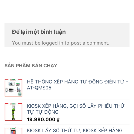
Để lại một bình luận
You must be logged in to post a comment.
SẢN PHẨM BÁN CHẠY
HỆ THỐNG XẾP HÀNG TỰ ĐỘNG ĐIỆN TỬ -
AT-QMS05
KIOSK XẾP HÀNG, GỌI SỐ LẤY PHIẾU THỨ
TỰ TỰ ĐỘNG
19.980.000
₫
KIOSK LẤY SỐ THỨ TỰ, KIOSK XẾP HÀNG