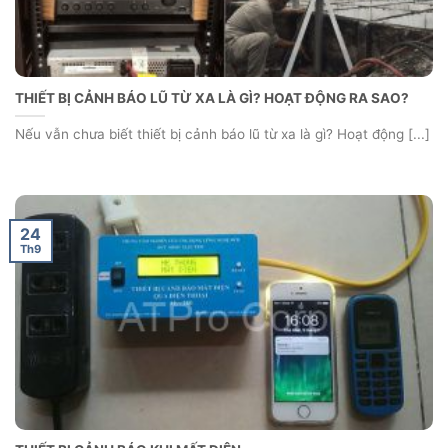
THIẾT BỊ CẢNH BÁO LŨ TỪ XA LÀ GÌ? HOẠT ĐỘNG RA SAO?
Nếu vẫn chưa biết thiết bị cảnh báo lũ từ xa là gì? Hoạt động [...]
24
Th9