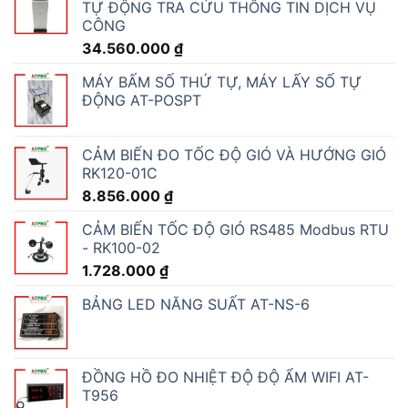
TỰ ĐỘNG TRA CỨU THÔNG TIN DỊCH VỤ
CÔNG
34.560.000
₫
MÁY BẤM SỐ THỨ TỰ, MÁY LẤY SỐ TỰ
ĐỘNG AT-POSPT
CẢM BIẾN ĐO TỐC ĐỘ GIÓ VÀ HƯỚNG GIÓ
RK120-01C
8.856.000
₫
CẢM BIẾN TỐC ĐỘ GIÓ RS485 Modbus RTU
- RK100-02
1.728.000
₫
BẢNG LED NĂNG SUẤT AT-NS-6
ĐỒNG HỒ ĐO NHIỆT ĐỘ ĐỘ ẨM WIFI AT-
T956