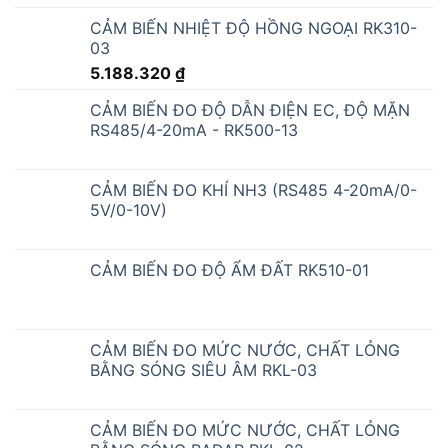
CẢM BIẾN NHIỆT ĐỘ HỒNG NGOẠI RK310-
03
5.188.320
₫
CẢM BIẾN ĐO ĐỘ DẪN ĐIỆN EC, ĐỘ MẶN
RS485/4-20mA - RK500-13
CẢM BIẾN ĐO KHÍ NH3 (RS485 4-20mA/0-
5V/0-10V)
CẢM BIẾN ĐO ĐỘ ẨM ĐẤT RK510-01
CẢM BIẾN ĐO MỨC NƯỚC, CHẤT LỎNG
BẰNG SÓNG SIÊU ÂM RKL-03
CẢM BIẾN ĐO MỨC NƯỚC, CHẤT LỎNG