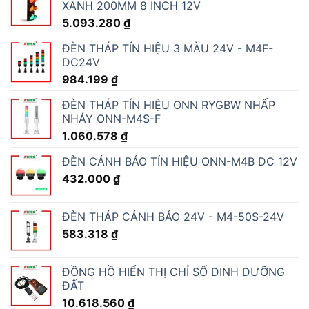
XANH 200MM 8 INCH 12V
5.093.280
₫
ĐÈN THÁP TÍN HIỆU 3 MÀU 24V - M4F-
DC24V
984.199
₫
ĐÈN THÁP TÍN HIỆU ONN RYGBW NHẤP
NHÁY ONN-M4S-F
1.060.578
₫
ĐÈN CẢNH BÁO TÍN HIỆU ONN-M4B DC 12V
432.000
₫
ĐÈN THÁP CẢNH BÁO 24V - M4-50S-24V
583.318
₫
ĐỒNG HỒ HIỂN THỊ CHỈ SỐ DINH DƯỠNG
ĐẤT
10.618.560
₫