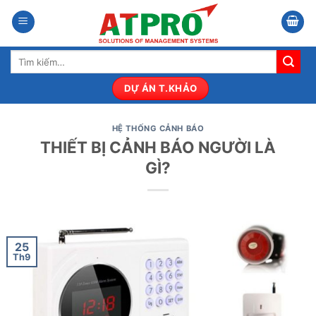
Bỏ
qua
nội
Tìm
dung
kiếm:
DỰ ÁN T.KHẢO
HỆ THỐNG CẢNH BÁO
THIẾT BỊ CẢNH BÁO NGƯỜI LÀ
GÌ?
25
Th9