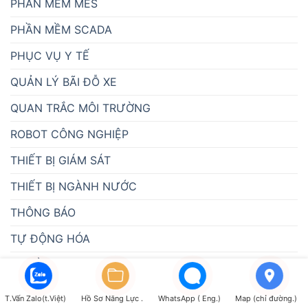
PHẦN MỀM MES
PHẦN MỀM SCADA
PHỤC VỤ Y TẾ
QUẢN LÝ BÃI ĐỖ XE
QUAN TRẮC MÔI TRƯỜNG
ROBOT CÔNG NGHIỆP
THIẾT BỊ GIÁM SÁT
THIẾT BỊ NGÀNH NƯỚC
THÔNG BÁO
TỰ ĐỘNG HÓA
TUYỂN DỤNG
ĐÈN BÁO CÔNG NGHIỆP ATPro
T.Vấn Zalo(t.Việt)
Hồ Sơ Năng Lực .
WhatsApp ( Eng.)
Map (chỉ đường.)