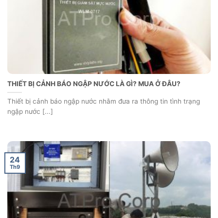
THIẾT BỊ CẢNH BÁO NGẬP NƯỚC LÀ GÌ? MUA Ở ĐÂU?
Thiết bị cảnh báo ngập nước nhằm đưa ra thông tin tình trạng
ngập nước [...]
24
Th9