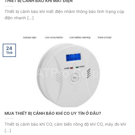
THIẾT BỊ CẢNH BÁO KHI MẤT ĐIỆN
Thiết bị cảnh báo khi mất điện nhằm thông báo tình trạng cúp
điện nhanh [...]
24
Th9
MUA THIẾT BỊ CẢNH BÁO KHÍ CO UY TÍN Ở ĐÂU?
Thiết bị cảnh báo khí CO, cảm biến nồng độ khí CO, máy đo khí
[...]