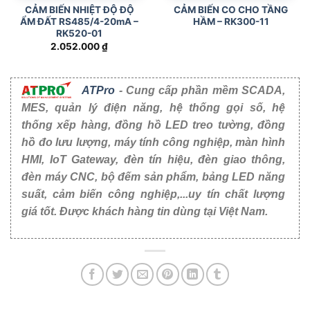
CẢM BIẾN NHIỆT ĐỘ ĐỘ
CẢM BIẾN CO CHO TẦNG
ẨM ĐẤT RS485/4-20mA –
HẦM – RK300-11
RK520-01
2.052.000
₫
ATPro
- Cung cấp phần mềm SCADA,
MES, quản lý điện năng, hệ thống gọi số, hệ
thống xếp hàng, đồng hồ LED treo tường, đồng
hồ đo lưu lượng, máy tính công nghiệp, màn hình
HMI, IoT Gateway, đèn tín hiệu, đèn giao thông,
đèn máy CNC, bộ đếm sản phẩm, bảng LED năng
suất, cảm biến công nghiệp,...uy tín chất lượng
giá tốt. Được khách hàng tin dùng tại Việt Nam.