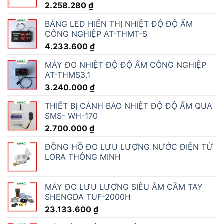
2.258.280
₫
BẢNG LED HIỂN THỊ NHIỆT ĐỘ ĐỘ ẨM
CÔNG NGHIỆP AT-THMT-S
4.233.600
₫
MÁY ĐO NHIỆT ĐỘ ĐỘ ẨM CÔNG NGHIỆP
AT-THMS3.1
3.240.000
₫
THIẾT BỊ CẢNH BÁO NHIỆT ĐỘ ĐỘ ẨM QUA
SMS- WH-170
2.700.000
₫
ĐỒNG HỒ ĐO LƯU LƯỢNG NƯỚC ĐIỆN TỬ
LORA THÔNG MINH
MÁY ĐO LƯU LƯỢNG SIÊU ÂM CẦM TAY
SHENGDA TUF-2000H
23.133.600
₫