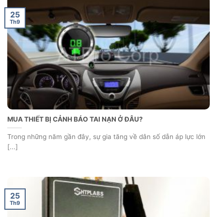
25
Th9
MUA THIẾT BỊ CẢNH BÁO TAI NẠN Ở ĐÂU?
Trong những năm gần đây, sự gia tăng về dân số dẫn áp lực lớn
[...]
25
Th9