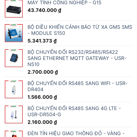
MÁY TÍNH CÔNG NGHIỆP - G15
43.740.000
₫
BỘ ĐIỀU KHIỂN CẢNH BÁO TỪ XA GMS SMS
- MODULE S150
5.341.373
₫
BỘ CHUYỂN ĐỔI RS232/RS485/RS422
SANG ETHERNET MQTT GATEWAY - USR-
N510
2.700.000
₫
BỘ CHUYỂN ĐỔI RS485 SANG WIFI - USR-
DR404
1.566.000
₫
BỘ CHUYỂN ĐỔI RS485 SANG 4G LTE -
USR-DR504-G
2.160.000
₫
ĐÈN TÍN HIỆU GIAO THÔNG ĐỎ - VÀNG -