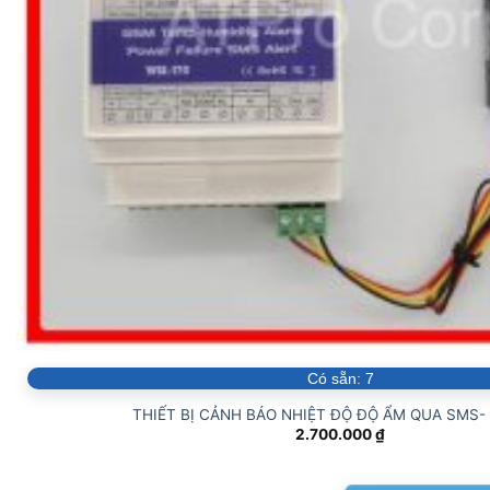
Có sẵn:
7
THIẾT BỊ CẢNH BÁO NHIỆT ĐỘ ĐỘ ẨM QUA SMS-
2.700.000
₫