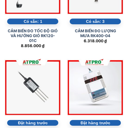
Có sẵn:
1
Có sẵn:
3
CẢM BIẾN ĐO TỐC ĐỘ GIÓ
CẢM BIẾN ĐO LƯỢNG
VÀ HƯỚNG GIÓ RK120-
MƯA RK400-04
01C
6.318.000
₫
8.856.000
₫
Đặt hàng trước
Đặt hàng trước