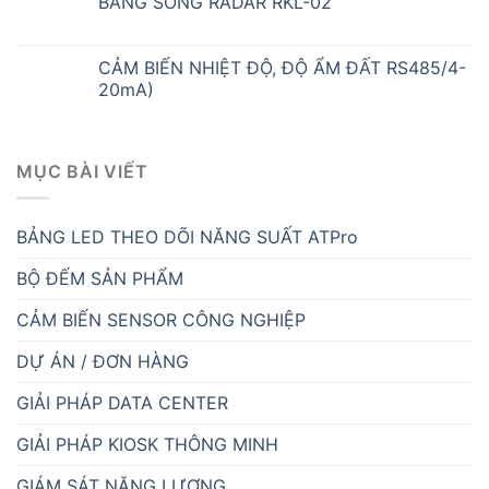
BẰNG SÓNG RADAR RKL-02
CẢM BIẾN NHIỆT ĐỘ, ĐỘ ẨM ĐẤT RS485/4-
20mA)
MỤC BÀI VIẾT
BẢNG LED THEO DÕI NĂNG SUẤT ATPro
BỘ ĐẾM SẢN PHẨM
CẢM BIẾN SENSOR CÔNG NGHIỆP
DỰ ÁN / ĐƠN HÀNG
GIẢI PHÁP DATA CENTER
GIẢI PHÁP KIOSK THÔNG MINH
GIÁM SÁT NĂNG LƯỢNG